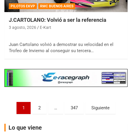
PILOTOS EKVP
RMC BUENOS AIRES
J.CARTOLANO: Volvió a ser la referencia
COBERTURA ESPECIAL DE E-KART.COM.AR
08/09-AGO
3 agosto, 2026
E-Kart
IAME SERIES ARGENTINA 6
Ramiro Tot (Asfalto)
Juan Cartolano volvió a demostrar su velocidad en el
Baradero (Buenos Aires)
Trofeo de Invierno al conseguir su tercera…
KDO - F6
Ciudad de Trenque Lauquen (Asfalto)
Trenque Lauquen (Buenos Aires)
ENTRERRIANO - F6 (POSTERGADA)
Parque de la Velocidad (Asfalto)
Villaguay (Entre Ríos)
Paginación
VICTORIENSE - F7
1
2
…
347
Siguiente
El Cerro (Tierra)
de
Victoria (Entre Ríos)
entradas
Lo que viene
PATAGONICO - F6