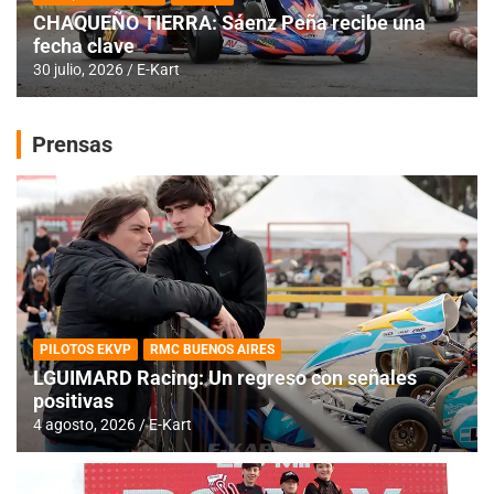
CHAQUEÑO TIERRA: Sáenz Peña recibe una
fecha clave
30 julio, 2026
E-Kart
Prensas
PILOTOS EKVP
RMC BUENOS AIRES
LGUIMARD Racing: Un regreso con señales
positivas
4 agosto, 2026
E-Kart