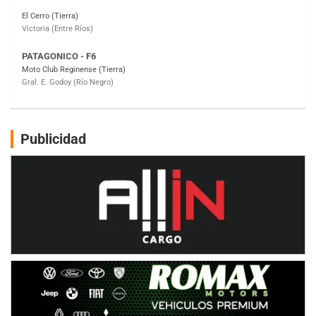
Moto Club Reginense (Tierra)
Gral. E. Godoy (Río Negro)
CSK - F7
Juventud Unida (Tierra)
Humboldt (Santa Fe)
NORESTE SANTAFESINO - F6
Ciudad de Avellaneda (Asfalto)
Avellaneda (Santa Fe)
Publicidad
SUR SANTAFESINO - F4
José Samuel Sánchez (Tierra)
Rufino (Santa Fe)
TUCUMANO - F5
Juan Navarro (Asfalto)
El Timbó (Tucumán)
COBERTURA ESPECIAL DE E-KART.COM.AR
08/09-AGO
IAME SERIES ARGENTINA 6
Ramiro Tot (Asfalto)