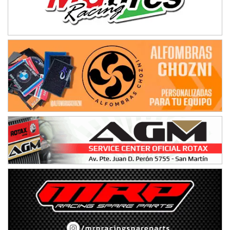
Avellaneda (Santa Fe)
SUR SANTAFESINO - F4
José Samuel Sánchez (Tierra)
Rufino (Santa Fe)
TUCUMANO - F5
Juan Navarro (Asfalto)
El Timbó (Tucumán)