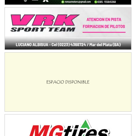
Baradero (Buenos Aires)
KDO - F6
Ciudad de Trenque Lauquen (Asfalto)
Trenque Lauquen (Buenos Aires)
ENTRERRIANO - F6 (POSTERGADA)
Parque de la Velocidad (Asfalto)
Villaguay (Entre Ríos)
VICTORIENSE - F7
El Cerro (Tierra)
Victoria (Entre Ríos)
PATAGONICO - F6
Moto Club Reginense (Tierra)
Gral. E. Godoy (Río Negro)
CSK - F7
Juventud Unida (Tierra)
Humboldt (Santa Fe)
NORESTE SANTAFESINO - F6
Ciudad de Avellaneda (Asfalto)