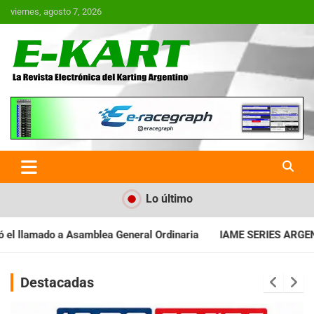
Saltar
viernes, agosto 7, 2026
al
contenido
E-Kart.com.ar | La Revista
Electrónica del Karting en
Argentina
Lo último
 Ordinaria
IAME SERIES ARGENTINA: Baradero recibe la fecha e
Destacadas