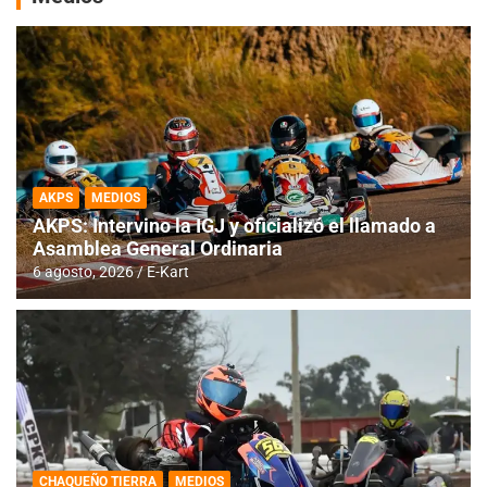
AKPS
MEDIOS
AKPS: Intervino la IGJ y oficializó el llamado a
Asamblea General Ordinaria
6 agosto, 2026
E-Kart
CHAQUEÑO TIERRA
MEDIOS