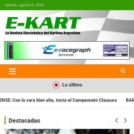
Saltar
sábado, agosto 8, 2026
al
contenido
E-Kart.com.ar | La Revista
Electrónica del Karting en
Argentina
Lo último
ia el Campeonato Clausura
BARILOCHENSE: Preparan una jorna
Destacadas