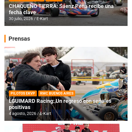
CHAQUEÑO TIERRA: Sáenz Peña recibe una
fecha clave
30 julio, 2026
E-Kart
Prensas
PILOTOS EKVP
RMC BUENOS AIRES
LGUIMARD Racing: Un regreso con señales
positivas
4 agosto, 2026
E-Kart