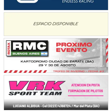
Humboldt (Santa Fe)
NORESTE SANTAFESINO - F6
Ciudad de Avellaneda (Asfalto)
Avellaneda (Santa Fe)
SUR SANTAFESINO - F4
José Samuel Sánchez (Tierra)
Rufino (Santa Fe)
TUCUMANO - F5
Juan Navarro (Asfalto)
El Timbó (Tucumán)