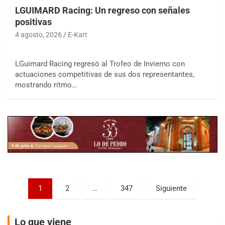
LGUIMARD Racing: Un regreso con señales
positivas
4 agosto, 2026
E-Kart
LGuimard Racing regresó al Trofeo de Invierno con
COBERTURA ESPECIAL DE E-KART.COM.AR
actuaciones competitivas de sus dos representantes,
08/09-AGO
mostrando ritmo…
IAME SERIES ARGENTINA 6
Ramiro Tot (Asfalto)
Baradero (Buenos Aires)
KDO - F6
Ciudad de Trenque Lauquen (Asfalto)
Trenque Lauquen (Buenos Aires)
ENTRERRIANO - F6 (POSTERGADA)
Parque de la Velocidad (Asfalto)
Paginación
1
2
…
347
Siguiente
Villaguay (Entre Ríos)
de
VICTORIENSE - F7
entradas
Lo que viene
El Cerro (Tierra)