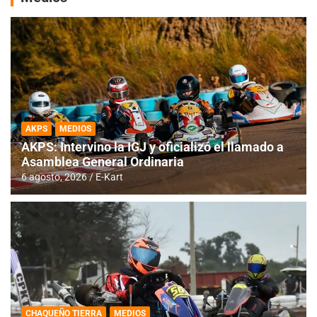
AKPS
MEDIOS
AKPS: Intervino la IGJ y oficializó el llamado a
Asamblea General Ordinaria
6 agosto, 2026
E-Kart
CHAQUEÑO TIERRA
MEDIOS