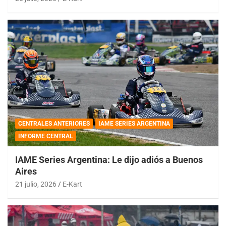
CENTRALES ANTERIORES
IAME SERIES ARGENTINA
INFORME CENTRAL
IAME Series Argentina: Le dijo adiós a Buenos
Aires
21 julio, 2026
E-Kart