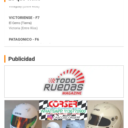
Victoria (Entre Ríos)
PATAGONICO - F6
Moto Club Reginense (Tierra)
Gral. E. Godoy (Río Negro)
CSK - F7
Juventud Unida (Tierra)
Humboldt (Santa Fe)
NORESTE SANTAFESINO - F6
Publicidad
Ciudad de Avellaneda (Asfalto)
Avellaneda (Santa Fe)
SUR SANTAFESINO - F4
José Samuel Sánchez (Tierra)
Rufino (Santa Fe)
TUCUMANO - F5
Juan Navarro (Asfalto)
El Timbó (Tucumán)
COBERTURA ESPECIAL DE E-KART.COM.AR
08/09-AGO