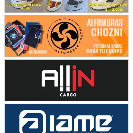
IAME SERIES ARGENTINA 6
Ramiro Tot (Asfalto)
Baradero (Buenos Aires)
KDO - F6
Ciudad de Trenque Lauquen (Asfalto)
Trenque Lauquen (Buenos Aires)
ENTRERRIANO - F6 (POSTERGADA)
Parque de la Velocidad (Asfalto)
Villaguay (Entre Ríos)
VICTORIENSE - F7
El Cerro (Tierra)
Victoria (Entre Ríos)
PATAGONICO - F6
Moto Club Reginense (Tierra)
Gral. E. Godoy (Río Negro)
CSK - F7
Juventud Unida (Tierra)