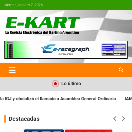
Saltar
viernes, agosto 7, 2026
al
contenido
E-Kart.com.ar | La Revista
Electrónica del Karting en
Argentina
Lo último
a Asamblea General Ordinaria
IAME SERIES ARGENTINA: Baradero 
Destacadas