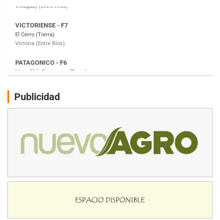
PATAGONICO - F6
Moto Club Reginense (Tierra)
Gral. E. Godoy (Río Negro)
CSK - F7
Juventud Unida (Tierra)
Humboldt (Santa Fe)
NORESTE SANTAFESINO - F6
Publicidad
Ciudad de Avellaneda (Asfalto)
Avellaneda (Santa Fe)
SUR SANTAFESINO - F4
José Samuel Sánchez (Tierra)
Rufino (Santa Fe)
TUCUMANO - F5
Juan Navarro (Asfalto)
El Timbó (Tucumán)
COBERTURA ESPECIAL DE E-KART.COM.AR
08/09-AGO