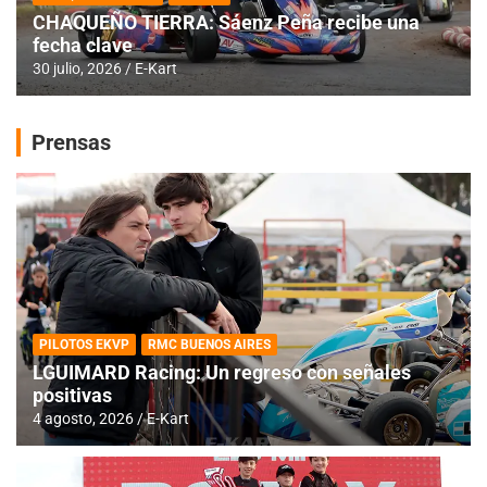
CHAQUEÑO TIERRA: Sáenz Peña recibe una
fecha clave
30 julio, 2026
E-Kart
Prensas
PILOTOS EKVP
RMC BUENOS AIRES
LGUIMARD Racing: Un regreso con señales
positivas
4 agosto, 2026
E-Kart