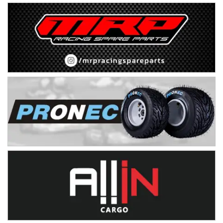
IAME SERIES ARGENTINA 6
Ramiro Tot (Asfalto)
Baradero (Buenos Aires)
KDO - F6
Ciudad de Trenque Lauquen (Asfalto)
Trenque Lauquen (Buenos Aires)
ENTRERRIANO - F6 (POSTERGADA)
Parque de la Velocidad (Asfalto)
Villaguay (Entre Ríos)
VICTORIENSE - F7
El Cerro (Tierra)
Victoria (Entre Ríos)
PATAGONICO - F6
Moto Club Reginense (Tierra)
Gral. E. Godoy (Río Negro)
CSK - F7
Juventud Unida (Tierra)
Humboldt (Santa Fe)