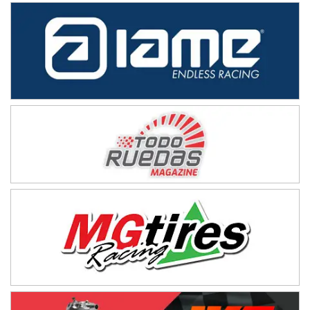
NORESTE SANTAFESINO - F6
Ciudad de Avellaneda (Asfalto)
Avellaneda (Santa Fe)
SUR SANTAFESINO - F4
José Samuel Sánchez (Tierra)
Rufino (Santa Fe)
TUCUMANO - F5
Juan Navarro (Asfalto)
El Timbó (Tucumán)