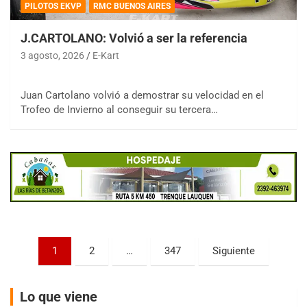
PILOTOS EKVP
RMC BUENOS AIRES
J.CARTOLANO: Volvió a ser la referencia
3 agosto, 2026
E-Kart
COBERTURA ESPECIAL DE E-KART.COM.AR
Juan Cartolano volvió a demostrar su velocidad en el
08/09-AGO
Trofeo de Invierno al conseguir su tercera…
IAME SERIES ARGENTINA 6
Ramiro Tot (Asfalto)
Baradero (Buenos Aires)
KDO - F6
Ciudad de Trenque Lauquen (Asfalto)
Trenque Lauquen (Buenos Aires)
ENTRERRIANO - F6 (POSTERGADA)
Parque de la Velocidad (Asfalto)
Paginación
1
2
…
347
Siguiente
Villaguay (Entre Ríos)
de
VICTORIENSE - F7
entradas
El Cerro (Tierra)
Lo que viene
Victoria (Entre Ríos)