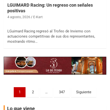
LGUIMARD Racing: Un regreso con señales
positivas
4 agosto, 2026
E-Kart
LGuimard Racing regresó al Trofeo de Invierno con
COBERTURA ESPECIAL DE E-KART.COM.AR
actuaciones competitivas de sus dos representantes,
08/09-AGO
mostrando ritmo…
IAME SERIES ARGENTINA 6
Ramiro Tot (Asfalto)
Baradero (Buenos Aires)
KDO - F6
Ciudad de Trenque Lauquen (Asfalto)
Trenque Lauquen (Buenos Aires)
ENTRERRIANO - F6 (POSTERGADA)
Parque de la Velocidad (Asfalto)
Paginación
1
2
…
347
Siguiente
Villaguay (Entre Ríos)
de
VICTORIENSE - F7
entradas
El Cerro (Tierra)
Lo que viene