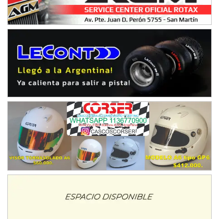
Humboldt (Santa Fe)
NORESTE SANTAFESINO - F6
Ciudad de Avellaneda (Asfalto)
Avellaneda (Santa Fe)
SUR SANTAFESINO - F4
José Samuel Sánchez (Tierra)
Rufino (Santa Fe)
TUCUMANO - F5
Juan Navarro (Asfalto)
El Timbó (Tucumán)