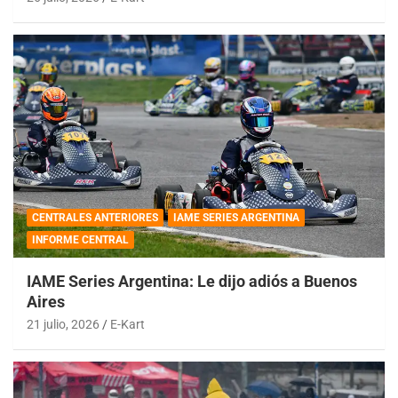
CENTRALES ANTERIORES
IAME SERIES ARGENTINA
INFORME CENTRAL
IAME Series Argentina: Le dijo adiós a Buenos
Aires
21 julio, 2026
E-Kart