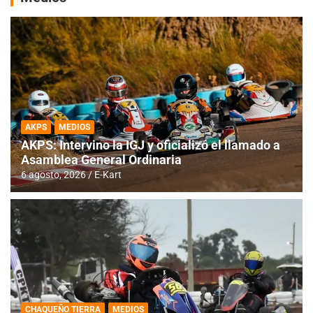
AKPS
MEDIOS
AKPS: Intervino la IGJ y oficializó el llamado a
Asamblea General Ordinaria
6 agosto, 2026
E-Kart
CHAQUEÑO TIERRA
MEDIOS