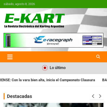
Saltar
sábado, agosto 8, 2026
al
contenido
E-Kart.com.ar | La Revista
Electrónica del Karting en
Argentina
Lo último
icia el Campeonato Clausura
BARILOCHENSE: Preparan una jorn
Destacadas