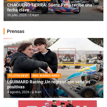
CHAQUEÑO TIERRA: Sáenz Peña recibe una
fecha clave
30 julio, 2026
E-Kart
Prensas
PILOTOS EKVP
RMC BUENOS AIRES
LGUIMARD Racing: Un regreso con señales
positivas
4 agosto, 2026
E-Kart