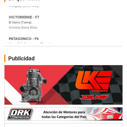
Victoria (Entre Ríos)
PATAGONICO - F6
Moto Club Reginense (Tierra)
Gral. E. Godoy (Río Negro)
CSK - F7
Juventud Unida (Tierra)
Humboldt (Santa Fe)
NORESTE SANTAFESINO - F6
Publicidad
Ciudad de Avellaneda (Asfalto)
Avellaneda (Santa Fe)
SUR SANTAFESINO - F4
José Samuel Sánchez (Tierra)
Rufino (Santa Fe)
TUCUMANO - F5
Juan Navarro (Asfalto)
El Timbó (Tucumán)
COBERTURA ESPECIAL DE E-KART.COM.AR
08/09-AGO