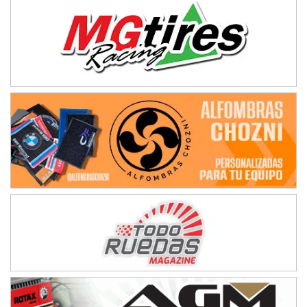
IAME SERIES ARGENTINA 6
Ramiro Tot (Asfalto)
Baradero (Buenos Aires)
KDO - F6
Ciudad de Trenque Lauquen (Asfalto)
Trenque Lauquen (Buenos Aires)
ENTRERRIANO - F6 (POSTERGADA)
Parque de la Velocidad (Asfalto)
Villaguay (Entre Ríos)
VICTORIENSE - F7
El Cerro (Tierra)
Victoria (Entre Ríos)
PATAGONICO - F6
Moto Club Reginense (Tierra)
Gral. E. Godoy (Río Negro)
CSK - F7
Juventud Unida (Tierra)