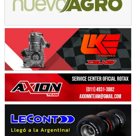
NORESTE SANTAFESINO - F6
Ciudad de Avellaneda (Asfalto)
Avellaneda (Santa Fe)
SUR SANTAFESINO - F4
José Samuel Sánchez (Tierra)
Rufino (Santa Fe)
TUCUMANO - F5
Juan Navarro (Asfalto)
El Timbó (Tucumán)