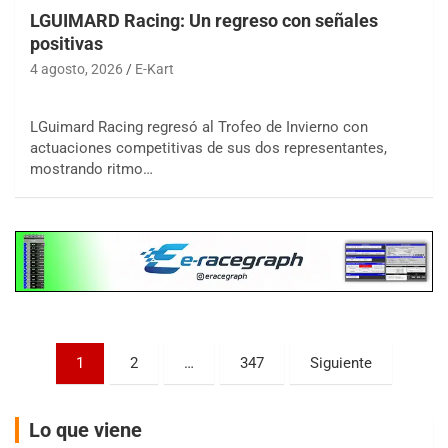
LGUIMARD Racing: Un regreso con señales
positivas
4 agosto, 2026
E-Kart
COBERTURA ESPECIAL DE E-KART.COM.AR
LGuimard Racing regresó al Trofeo de Invierno con
08/09-AGO
actuaciones competitivas de sus dos representantes,
mostrando ritmo…
IAME SERIES ARGENTINA 6
Ramiro Tot (Asfalto)
Baradero (Buenos Aires)
KDO - F6
Ciudad de Trenque Lauquen (Asfalto)
Trenque Lauquen (Buenos Aires)
ENTRERRIANO - F6 (POSTERGADA)
Parque de la Velocidad (Asfalto)
Paginación
1
2
…
347
Siguiente
Villaguay (Entre Ríos)
de
VICTORIENSE - F7
entradas
Lo que viene
El Cerro (Tierra)
Victoria (Entre Ríos)