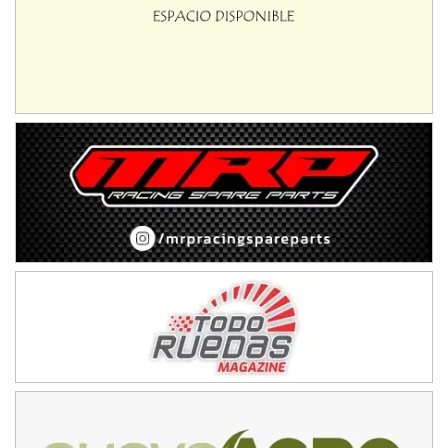
IAME SERIES ARGENTINA 6
Ramiro Tot (Asfalto)
Baradero (Buenos Aires)
KDO - F6
Ciudad de Trenque Lauquen (Asfalto)
Trenque Lauquen (Buenos Aires)
ENTRERRIANO - F6 (POSTERGADA)
Parque de la Velocidad (Asfalto)
Villaguay (Entre Ríos)
VICTORIENSE - F7
El Cerro (Tierra)
Victoria (Entre Ríos)
PATAGONICO - F6
Moto Club Reginense (Tierra)
Gral. E. Godoy (Río Negro)
CSK - F7
Juventud Unida (Tierra)
Humboldt (Santa Fe)