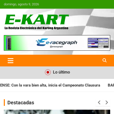
Saltar
domingo, agosto 9, 2026
al
contenido
E-Kart.com.ar | La Revista
Electrónica del Karting en
Argentina
Lo último
ia el Campeonato Clausura
BARILOCHENSE: Preparan una jorna
Destacadas