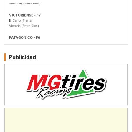
PATAGONICO - F6
Moto Club Reginense (Tierra)
Gral. E. Godoy (Río Negro)
CSK - F7
Juventud Unida (Tierra)
Humboldt (Santa Fe)
NORESTE SANTAFESINO - F6
Publicidad
Ciudad de Avellaneda (Asfalto)
Avellaneda (Santa Fe)
SUR SANTAFESINO - F4
José Samuel Sánchez (Tierra)
Rufino (Santa Fe)
TUCUMANO - F5
Juan Navarro (Asfalto)
El Timbó (Tucumán)
COBERTURA ESPECIAL DE E-KART.COM.AR
08/09-AGO