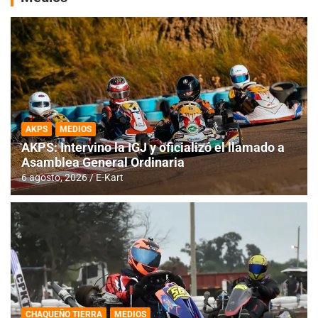
AKPS
MEDIOS
AKPS: Intervino la IGJ y oficializó el llamado a
Asamblea General Ordinaria
6 agosto, 2026
E-Kart
CHAQUEÑO TIERRA
MEDIOS