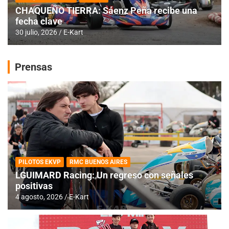
CHAQUEÑO TIERRA: Sáenz Peña recibe una
fecha clave
30 julio, 2026
E-Kart
Prensas
PILOTOS EKVP
RMC BUENOS AIRES
LGUIMARD Racing: Un regreso con señales
positivas
4 agosto, 2026
E-Kart