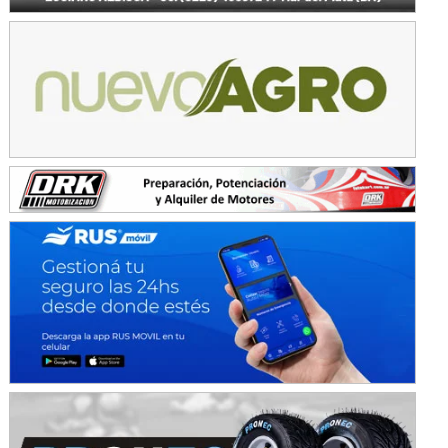
SUR SANTAFESINO - F4
José Samuel Sánchez (Tierra)
Rufino (Santa Fe)
TUCUMANO - F5
Juan Navarro (Asfalto)
El Timbó (Tucumán)