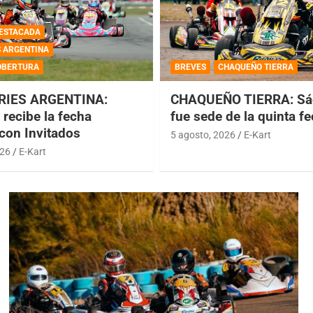
ESTACADA
S ARGENTINA
OBERTURA
BREVES
CHAQUEÑO TIERRA
RIES ARGENTINA:
CHAQUEÑO TIERRA: Sá
recibe la fecha
fue sede de la quinta f
 con Invitados
5 agosto, 2026
E-Kart
026
E-Kart