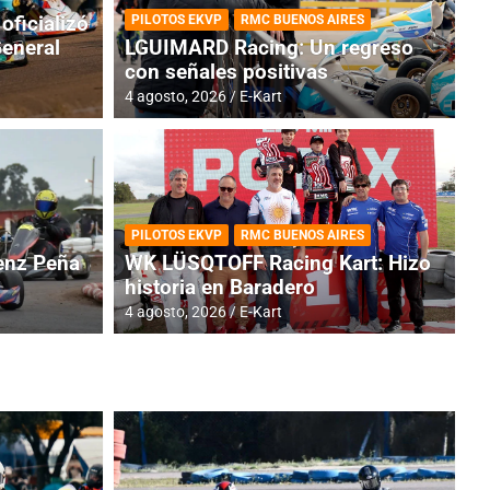
oficializó
PILOTOS EKVP
RMC BUENOS AIRES
General
LGUIMARD Racing: Un regreso
con señales positivas
4 agosto, 2026
E-Kart
RMC BUENOS AIRES
BR
ES: Cerró una jornada
I
PILOTOS EKVP
RMC BUENOS AIRES
adero
f
nz Peña
WK LÜSQTOFF Racing Kart: Hizo
historia en Baradero
6 a
4 agosto, 2026
E-Kart