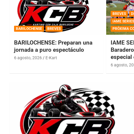
BREVES
D
IAME SERIE
BARILOCHENSE
BREVES
PRÓXIMA C
BARILOCHENSE: Preparan una
IAME SE
jornada a puro espectáculo
Baradero 
especial
6 agosto, 2026
E-Kart
6 agosto, 2