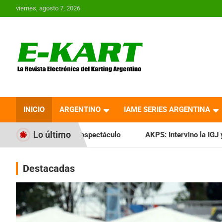
Saltar
viernes, agosto 7, 2026
al
contenido
E-Kart.com.ar | La
Revista Electrónica del
INICIO
ARGENTINO
IAME SERIES ARGENTINA
Karting en Argentina
Lo último
pectáculo
AKPS: Intervino la IGJ y oficializó el llamado a 
Destacadas