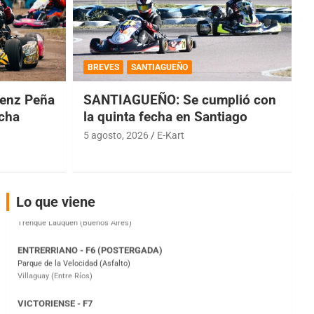
COBERTURA ESPECIAL DE E-KART.COM.AR
08/09-AGO
BREVES
SANTIAGUEÑO
IAME SERIES ARGENTINA 6
Ramiro Tot (Asfalto)
enz Peña
SANTIAGUEÑO: Se cumplió con
Baradero (Buenos Aires)
echa
la quinta fecha en Santiago
KDO - F6
5 agosto, 2026
E-Kart
Ciudad de Trenque Lauquen (Asfalto)
Trenque Lauquen (Buenos Aires)
ENTRERRIANO - F6 (POSTERGADA)
Parque de la Velocidad (Asfalto)
Lo que viene
Villaguay (Entre Ríos)
VICTORIENSE - F7
El Cerro (Tierra)
Victoria (Entre Ríos)
PATAGONICO - F6
Moto Club Reginense (Tierra)