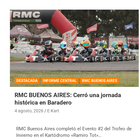
DESTACADA
INFORME CENTRAL
RMC BUENOS AIRES
RMC BUENOS AIRES: Cerró una jornada
histórica en Baradero
4 agosto, 2026
E-Kart
RMC Buenos Aires completó el Evento #2 del Trofeo de
Invierno en el Kartódromo «Ramiro Tot»…