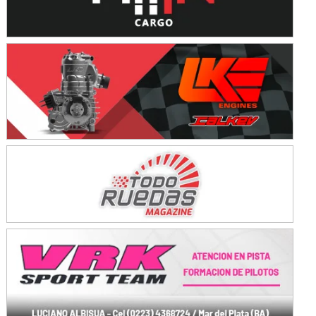
KDO - F6
Ciudad de Trenque Lauquen (Asfalto)
Trenque Lauquen (Buenos Aires)
ENTRERRIANO - F6 (POSTERGADA)
Parque de la Velocidad (Asfalto)
Villaguay (Entre Ríos)
VICTORIENSE - F7
El Cerro (Tierra)
Victoria (Entre Ríos)
PATAGONICO - F6
Moto Club Reginense (Tierra)
Gral. E. Godoy (Río Negro)
CSK - F7
Juventud Unida (Tierra)
Humboldt (Santa Fe)
NORESTE SANTAFESINO - F6
Ciudad de Avellaneda (Asfalto)
Avellaneda (Santa Fe)