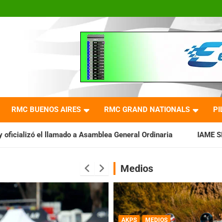
RMC BUENOS AIRES
RMC GRAND NATIONALS
PI
Asamblea General Ordinaria
IAME SERIES ARGENTINA: Baradero
Medios
AKPS
MEDIOS