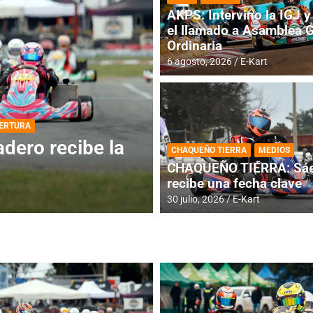
AKPS: Intervino la IGJ y 
el llamado a Asamblea 
Ordinaria
6 agosto, 2026
E-Kart
DESTACADA
INFORME CENTRAL
ios para la
RMC BUENOS AIR
CHAQUEÑO TIERRA
MEDIOS
histórica en Bar
CHAQUEÑO TIERRA: Sáe
recibe una fecha clave
4 agosto, 2026
E-Kart
30 julio, 2026
E-Kart