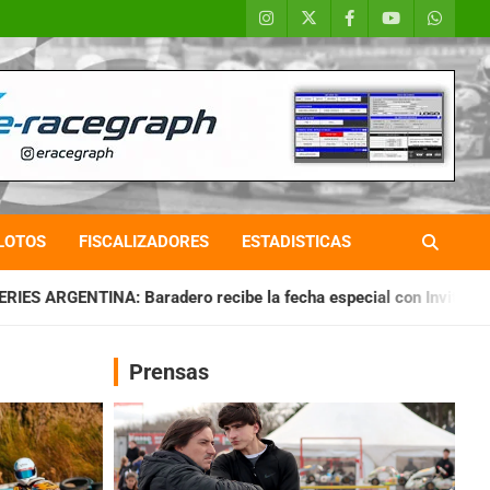
LOTOS
FISCALIZADORES
ESTADISTICAS
 recibe la fecha especial con Invitados
CHAQUEÑO TIERRA:
Prensas