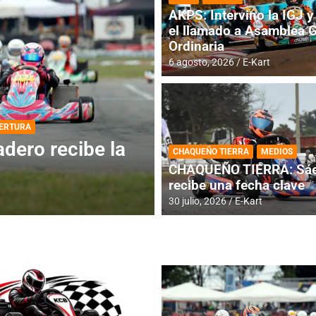
AKPS: Intervino la IGJ y 
el llamado a Asamblea 
Ordinaria
6 agosto, 2026
E-Kart
DESTACADA
INFORME CENTRAL
ios para la
RMC BUENOS AIR
CHAQUEÑO TIERRA
MEDIOS
histórica en Bar
CHAQUEÑO TIERRA: Sáe
recibe una fecha clave
4 agosto, 2026
E-Kart
30 julio, 2026
E-Kart