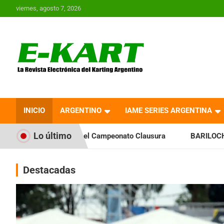
Saltar
viernes, agosto 7, 2026
al
contenido
E-Kart.com.ar | La
Revista Electrónica del
INICIO
ARGENTINO
IAME SERIES ARGENTINA
Karting en Argentina
Lo último
a el Campeonato Clausura
BARILOCHENSE: Preparan una jor
Destacadas