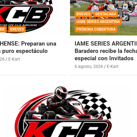
BREVES
DESTACADA
IAME SERIES ARGENTINA
NSE
BREVES
PRÓXIMA COBERTURA
HENSE: Preparan una
IAME SERIES ARGENTI
a puro espectáculo
Baradero recibe la fech
especial con Invitados
026
E-Kart
6 agosto, 2026
E-Kart