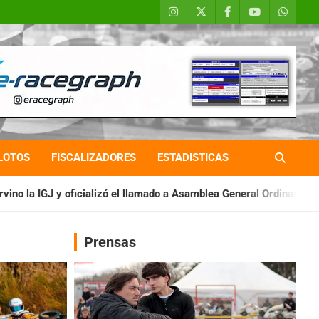
LOTOS
FISCALIZADORES
ESTADISTICAS
ó el llamado a Asamblea General Ordinaria
IAME SERIES ARGENT
Prensas