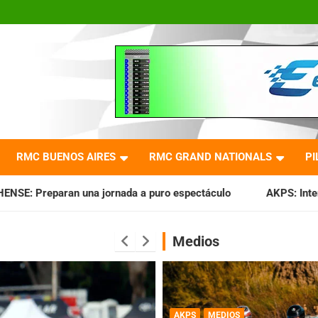
RMC BUENOS AIRES
RMC GRAND NATIONALS
PI
nada a puro espectáculo
AKPS: Intervino la IGJ y oficializ
Medios
AKPS
MEDIOS