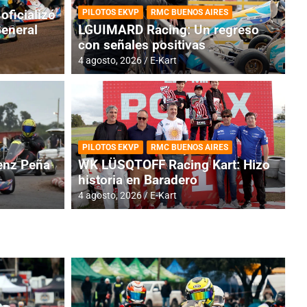
oficializó
PILOTOS EKVP
RMC BUENOS AIRES
General
LGUIMARD Racing: Un regreso
con señales positivas
4 agosto, 2026
E-Kart
RMC BUENOS AIRES
BR
ES: Cerró una jornada
I
PILOTOS EKVP
RMC BUENOS AIRES
adero
f
nz Peña
WK LÜSQTOFF Racing Kart: Hizo
historia en Baradero
6 a
4 agosto, 2026
E-Kart