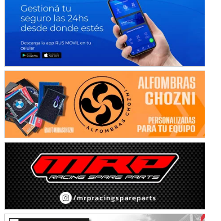
KDO - F6
Ciudad de Trenque Lauquen (Asfalto)
Trenque Lauquen (Buenos Aires)
ENTRERRIANO - F6 (POSTERGADA)
Parque de la Velocidad (Asfalto)
Villaguay (Entre Ríos)
VICTORIENSE - F7
El Cerro (Tierra)
Victoria (Entre Ríos)
PATAGONICO - F6
Moto Club Reginense (Tierra)
Gral. E. Godoy (Río Negro)
CSK - F7
Juventud Unida (Tierra)
Humboldt (Santa Fe)
NORESTE SANTAFESINO - F6
Ciudad de Avellaneda (Asfalto)