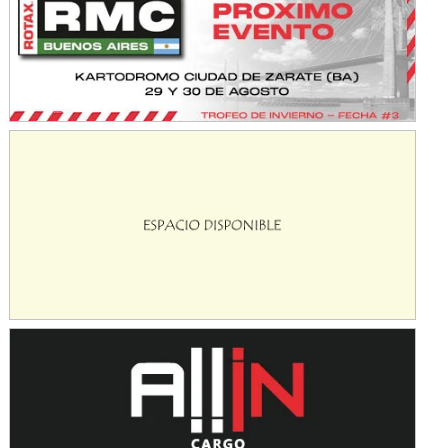
Avellaneda (Santa Fe)
SUR SANTAFESINO - F4
José Samuel Sánchez (Tierra)
Rufino (Santa Fe)
TUCUMANO - F5
Juan Navarro (Asfalto)
El Timbó (Tucumán)