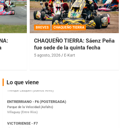
COBERTURA ESPECIAL DE E-KART.COM.AR
08/09-AGO
BREVES
CHAQUEÑO TIERRA
IAME SERIES ARGENTINA 6
Ramiro Tot (Asfalto)
NA:
CHAQUEÑO TIERRA: Sáenz Peña
Baradero (Buenos Aires)
a
fue sede de la quinta fecha
5 agosto, 2026
E-Kart
KDO - F6
Ciudad de Trenque Lauquen (Asfalto)
Trenque Lauquen (Buenos Aires)
ENTRERRIANO - F6 (POSTERGADA)
Lo que viene
Parque de la Velocidad (Asfalto)
Villaguay (Entre Ríos)
VICTORIENSE - F7
El Cerro (Tierra)
Victoria (Entre Ríos)
PATAGONICO - F6
Moto Club Reginense (Tierra)