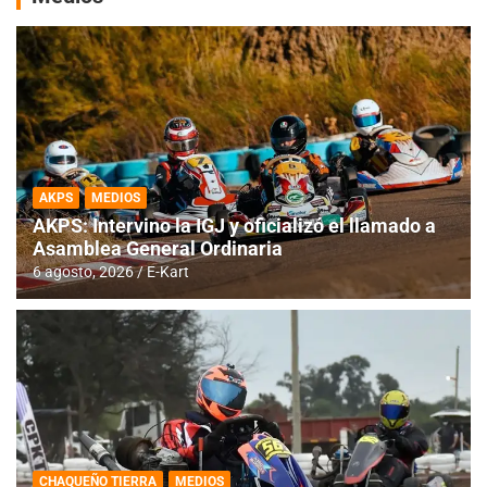
AKPS
MEDIOS
AKPS: Intervino la IGJ y oficializó el llamado a
Asamblea General Ordinaria
6 agosto, 2026
E-Kart
CHAQUEÑO TIERRA
MEDIOS