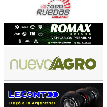
IAME SERIES ARGENTINA 6
Ramiro Tot (Asfalto)
Baradero (Buenos Aires)
KDO - F6
Ciudad de Trenque Lauquen (Asfalto)
Trenque Lauquen (Buenos Aires)
ENTRERRIANO - F6 (POSTERGADA)
Parque de la Velocidad (Asfalto)
Villaguay (Entre Ríos)
VICTORIENSE - F7
El Cerro (Tierra)
Victoria (Entre Ríos)
PATAGONICO - F6
Moto Club Reginense (Tierra)
Gral. E. Godoy (Río Negro)
CSK - F7
Juventud Unida (Tierra)
Humboldt (Santa Fe)