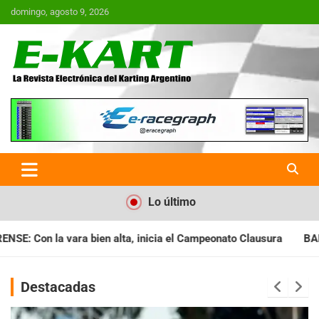
Saltar
domingo, agosto 9, 2026
al
contenido
E-Kart.com.ar | La Revista
Electrónica del Karting en
Argentina
Lo último
icia el Campeonato Clausura
BARILOCHENSE: Preparan una jorn
Destacadas