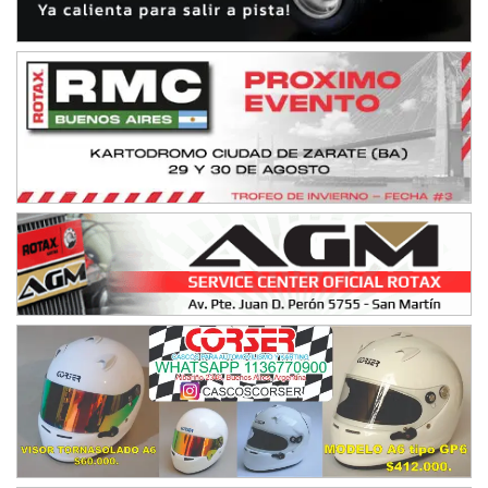
NORESTE SANTAFESINO - F6
Ciudad de Avellaneda (Asfalto)
Avellaneda (Santa Fe)
SUR SANTAFESINO - F4
José Samuel Sánchez (Tierra)
Rufino (Santa Fe)
TUCUMANO - F5
Juan Navarro (Asfalto)
El Timbó (Tucumán)