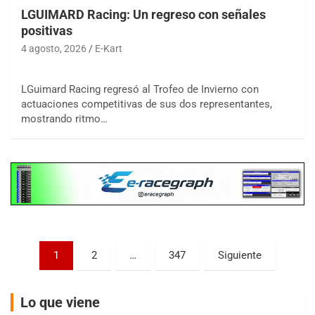
LGUIMARD Racing: Un regreso con señales
positivas
4 agosto, 2026
E-Kart
LGuimard Racing regresó al Trofeo de Invierno con
COBERTURA ESPECIAL DE E-KART.COM.AR
actuaciones competitivas de sus dos representantes,
08/09-AGO
mostrando ritmo…
IAME SERIES ARGENTINA 6
Ramiro Tot (Asfalto)
Baradero (Buenos Aires)
KDO - F6
Ciudad de Trenque Lauquen (Asfalto)
Trenque Lauquen (Buenos Aires)
ENTRERRIANO - F6 (POSTERGADA)
Paginación
Parque de la Velocidad (Asfalto)
1
2
…
347
Siguiente
Villaguay (Entre Ríos)
de
VICTORIENSE - F7
entradas
Lo que viene
El Cerro (Tierra)
Victoria (Entre Ríos)