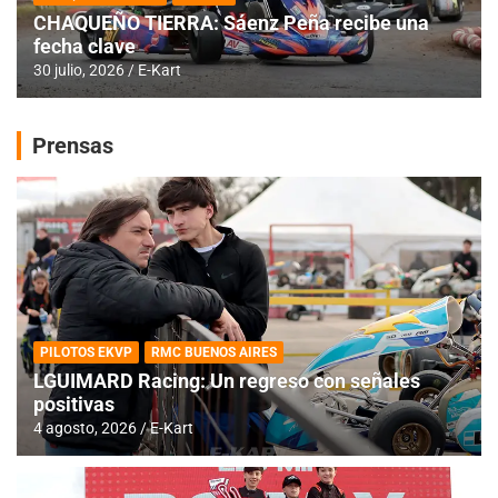
CHAQUEÑO TIERRA: Sáenz Peña recibe una
fecha clave
30 julio, 2026
E-Kart
Prensas
PILOTOS EKVP
RMC BUENOS AIRES
LGUIMARD Racing: Un regreso con señales
positivas
4 agosto, 2026
E-Kart