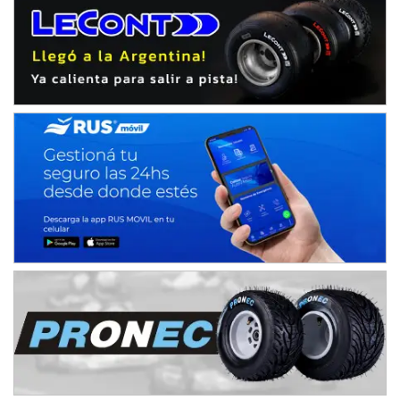
Baradero (Buenos Aires)
KDO - F6
Ciudad de Trenque Lauquen (Asfalto)
Trenque Lauquen (Buenos Aires)
ENTRERRIANO - F6 (POSTERGADA)
Parque de la Velocidad (Asfalto)
Villaguay (Entre Ríos)
VICTORIENSE - F7
El Cerro (Tierra)
Victoria (Entre Ríos)
PATAGONICO - F6
Moto Club Reginense (Tierra)
Gral. E. Godoy (Río Negro)
CSK - F7
Juventud Unida (Tierra)
Humboldt (Santa Fe)
NORESTE SANTAFESINO - F6
Ciudad de Avellaneda (Asfalto)