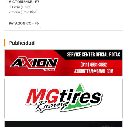
Moto Club Reginense (Tierra)
Gral. E. Godoy (Río Negro)
CSK - F7
Juventud Unida (Tierra)
Humboldt (Santa Fe)
NORESTE SANTAFESINO - F6
Publicidad
Ciudad de Avellaneda (Asfalto)
Avellaneda (Santa Fe)
SUR SANTAFESINO - F4
José Samuel Sánchez (Tierra)
Rufino (Santa Fe)
TUCUMANO - F5
Juan Navarro (Asfalto)
El Timbó (Tucumán)
COBERTURA ESPECIAL DE E-KART.COM.AR
08/09-AGO
IAME SERIES ARGENTINA 6
Ramiro Tot (Asfalto)