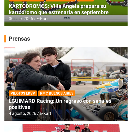
KARTODROMOS: Villa Angela prepara su
kartódromo que estrenaría en septiembre
30 julio, 2026
E-Kart
Prensas
PILOTOS EKVP
RMC BUENOS AIRES
LGUIMARD Racing: Un regreso con señales
positivas
4 agosto, 2026
E-Kart