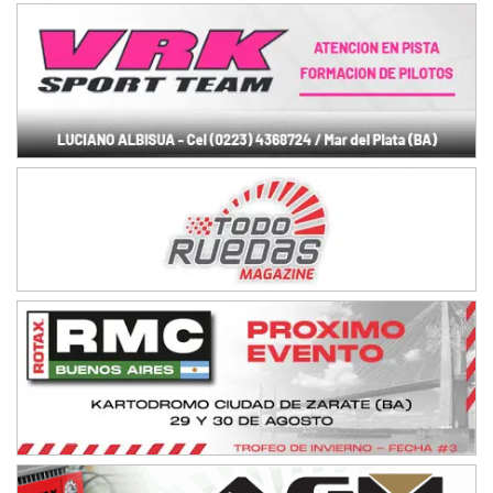
Avellaneda (Santa Fe)
SUR SANTAFESINO - F4
José Samuel Sánchez (Tierra)
Rufino (Santa Fe)
TUCUMANO - F5
Juan Navarro (Asfalto)
El Timbó (Tucumán)