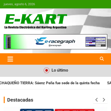
Saltar
jueves, agosto 6, 2026
al
contenido
E-Kart.com.ar | La Revista
Electrónica del Karting en
Argentina
Lo último
e sede de la quinta fecha
SANTIAGUEÑO: Se cumplió con la q
Destacadas