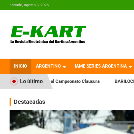
Saltar
sábado, agosto 8, 2026
al
contenido
E-Kart.com.ar | La
Revista Electrónica del
INICIO
ARGENTINO
IAME SERIES ARGENTINA
Karting en Argentina
Lo último
ia el Campeonato Clausura
BARILOCHENSE: Preparan una jor
Destacadas