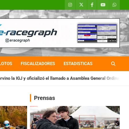
LOTOS
FISCALIZADORES
ESTADISTICAS
ó el llamado a Asamblea General Ordinaria
IAME SERIES ARGEN
Prensas