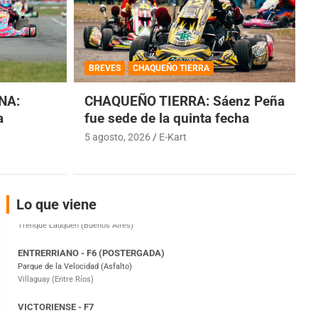
COBERTURA ESPECIAL DE E-KART.COM.AR
08/09-AGO
BREVES
CHAQUEÑO TIERRA
IAME SERIES ARGENTINA 6
NA:
CHAQUEÑO TIERRA: Sáenz Peña
Ramiro Tot (Asfalto)
Baradero (Buenos Aires)
a
fue sede de la quinta fecha
5 agosto, 2026
E-Kart
KDO - F6
Ciudad de Trenque Lauquen (Asfalto)
Trenque Lauquen (Buenos Aires)
ENTRERRIANO - F6 (POSTERGADA)
Lo que viene
Parque de la Velocidad (Asfalto)
Villaguay (Entre Ríos)
VICTORIENSE - F7
El Cerro (Tierra)
Victoria (Entre Ríos)
PATAGONICO - F6
Moto Club Reginense (Tierra)