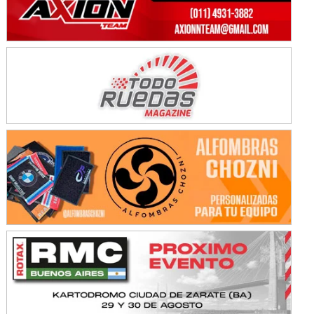
Avellaneda (Santa Fe)
SUR SANTAFESINO - F4
José Samuel Sánchez (Tierra)
Rufino (Santa Fe)
TUCUMANO - F5
Juan Navarro (Asfalto)
El Timbó (Tucumán)