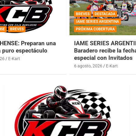
BREVES
DESTACADA
IAME SERIES ARGENTINA
NSE
BREVES
PRÓXIMA COBERTURA
HENSE: Preparan una
IAME SERIES ARGENTI
a puro espectáculo
Baradero recibe la fech
especial con Invitados
026
E-Kart
6 agosto, 2026
E-Kart