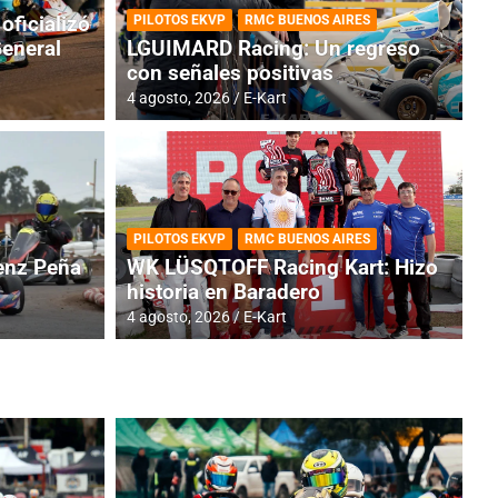
oficializó
PILOTOS EKVP
RMC BUENOS AIRES
General
LGUIMARD Racing: Un regreso
con señales positivas
4 agosto, 2026
E-Kart
RMC BUENOS AIRES
BR
ES: Cerró una jornada
I
PILOTOS EKVP
RMC BUENOS AIRES
adero
f
nz Peña
WK LÜSQTOFF Racing Kart: Hizo
historia en Baradero
6 a
4 agosto, 2026
E-Kart