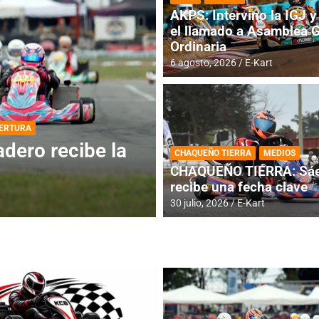
AKPS: Intervino la IGJ y 
el llamado a Asamblea 
Ordinaria
6 agosto, 2026
E-Kart
DESTACADA
INFORME CENTRAL
ios para la
RMC BUENOS AIR
CHAQUEÑO TIERRA
MEDIOS
histórica en Bar
CHAQUEÑO TIERRA: Sáe
recibe una fecha clave
4 agosto, 2026
E-Kart
30 julio, 2026
E-Kart