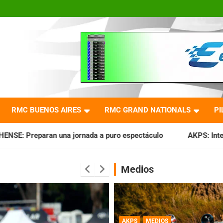
RMC BUENOS AIRES
RMC GRAND NATIONALS
PI
nada a puro espectáculo
AKPS: Intervino la IGJ y oficializ
Medios
AKPS
MEDIOS