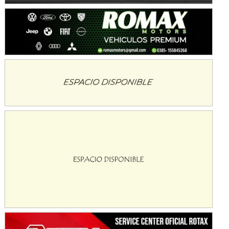
KDO - F6
Ciudad de Trenque Lauquen (Asfalto)
Trenque Lauquen (Buenos Aires)
ENTRERRIANO - F6 (POSTERGADA)
Parque de la Velocidad (Asfalto)
Villaguay (Entre Ríos)
VICTORIENSE - F7
El Cerro (Tierra)
Victoria (Entre Ríos)
PATAGONICO - F6
Moto Club Reginense (Tierra)
Gral. E. Godoy (Río Negro)
CSK - F7
Juventud Unida (Tierra)
Humboldt (Santa Fe)
NORESTE SANTAFESINO - F6
Ciudad de Avellaneda (Asfalto)