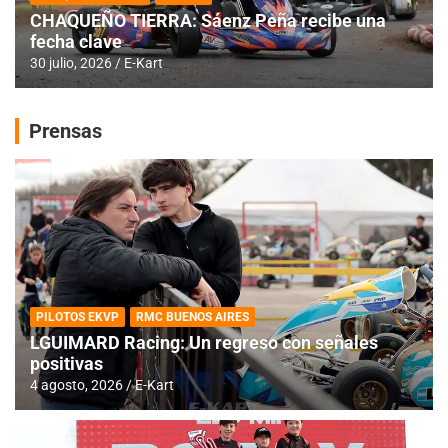
CHAQUEÑO TIERRA: Sáenz Peña recibe una
fecha clave
30 julio, 2026
E-Kart
Prensas
PILOTOS EKVP
RMC BUENOS AIRES
LGUIMARD Racing: Un regreso con señales
positivas
4 agosto, 2026
E-Kart