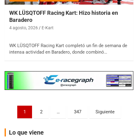
WK LÜSQTOFF Racing Kart: Hizo historia en
Baradero
4 agosto, 2026
E-Kart
COBERTURA ESPECIAL DE E-KART.COM.AR
08/09-AGO
WK LÜSQTOFF Racing Kart completó un fin de semana de
intensa actividad en Baradero, donde combinó…
IAME SERIES ARGENTINA 6
Ramiro Tot (Asfalto)
Baradero (Buenos Aires)
KDO - F6
Ciudad de Trenque Lauquen (Asfalto)
Trenque Lauquen (Buenos Aires)
ENTRERRIANO - F6 (POSTERGADA)
Paginación
Parque de la Velocidad (Asfalto)
1
2
…
347
Siguiente
Villaguay (Entre Ríos)
de
VICTORIENSE - F7
entradas
Lo que viene
El Cerro (Tierra)
Victoria (Entre Ríos)