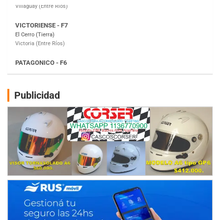
PATAGONICO - F6
Moto Club Reginense (Tierra)
Gral. E. Godoy (Río Negro)
CSK - F7
Juventud Unida (Tierra)
Humboldt (Santa Fe)
NORESTE SANTAFESINO - F6
Publicidad
Ciudad de Avellaneda (Asfalto)
Avellaneda (Santa Fe)
SUR SANTAFESINO - F4
José Samuel Sánchez (Tierra)
Rufino (Santa Fe)
TUCUMANO - F5
Juan Navarro (Asfalto)
El Timbó (Tucumán)
COBERTURA ESPECIAL DE E-KART.COM.AR
08/09-AGO