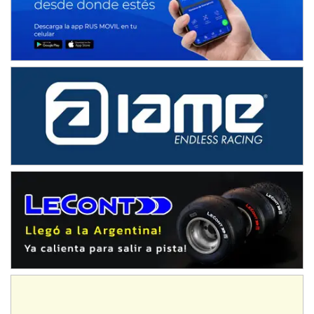
IAME SERIES ARGENTINA 6
Ramiro Tot (Asfalto)
Baradero (Buenos Aires)
KDO - F6
Ciudad de Trenque Lauquen (Asfalto)
Trenque Lauquen (Buenos Aires)
ENTRERRIANO - F6 (POSTERGADA)
Parque de la Velocidad (Asfalto)
Villaguay (Entre Ríos)
VICTORIENSE - F7
El Cerro (Tierra)
Victoria (Entre Ríos)
PATAGONICO - F6
Moto Club Reginense (Tierra)
Gral. E. Godoy (Río Negro)
CSK - F7
Juventud Unida (Tierra)
Humboldt (Santa Fe)