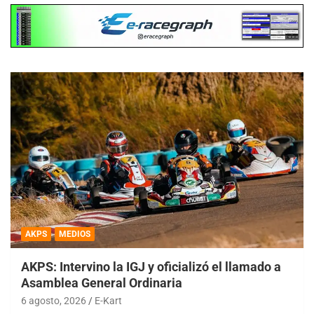
AKPS
MEDIOS
AKPS: Intervino la IGJ y oficializó el llamado a
Asamblea General Ordinaria
6 agosto, 2026
E-Kart