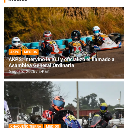
AKPS
MEDIOS
AKPS: Intervino la IGJ y oficializó el llamado a
Asamblea General Ordinaria
6 agosto, 2026
E-Kart
CHAQUEÑO TIERRA
MEDIOS