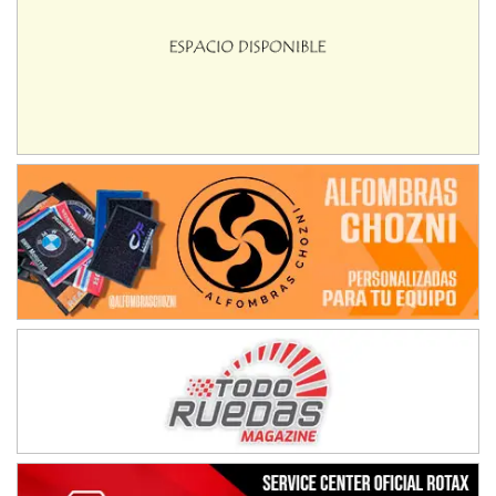
NORESTE SANTAFESINO - F6
Ciudad de Avellaneda (Asfalto)
Avellaneda (Santa Fe)
SUR SANTAFESINO - F4
José Samuel Sánchez (Tierra)
Rufino (Santa Fe)
TUCUMANO - F5
Juan Navarro (Asfalto)
El Timbó (Tucumán)