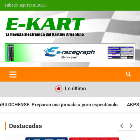
Saltar
sábado, agosto 8, 2026
al
contenido
E-Kart.com.ar | La Revista
Electrónica del Karting en
Argentina
Lo último
nada a puro espectáculo
AKPS: Intervino la IGJ y oficializó e
Destacadas