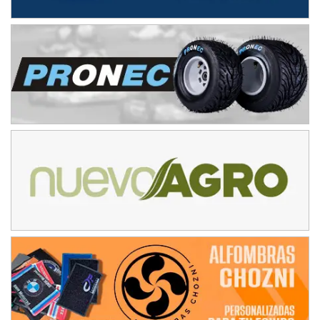
Baradero (Buenos Aires)
KDO - F6
Ciudad de Trenque Lauquen (Asfalto)
Trenque Lauquen (Buenos Aires)
ENTRERRIANO - F6 (POSTERGADA)
Parque de la Velocidad (Asfalto)
Villaguay (Entre Ríos)
VICTORIENSE - F7
El Cerro (Tierra)
Victoria (Entre Ríos)
PATAGONICO - F6
Moto Club Reginense (Tierra)
Gral. E. Godoy (Río Negro)
CSK - F7
Juventud Unida (Tierra)
Humboldt (Santa Fe)
NORESTE SANTAFESINO - F6
Ciudad de Avellaneda (Asfalto)