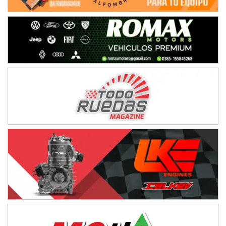
Avellaneda (Santa Fe)
SUR SANTAFESINO - F4
José Samuel Sánchez (Tierra)
Rufino (Santa Fe)
TUCUMANO - F5
Juan Navarro (Asfalto)
El Timbó (Tucumán)