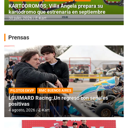
KARTODROMOS: Villa Angela prepara su
kartódromo que estrenaría en septiembre
30 julio, 2026
E-Kart
Prensas
PILOTOS EKVP
RMC BUENOS AIRES
LGUIMARD Racing: Un regreso con señales
positivas
4 agosto, 2026
E-Kart