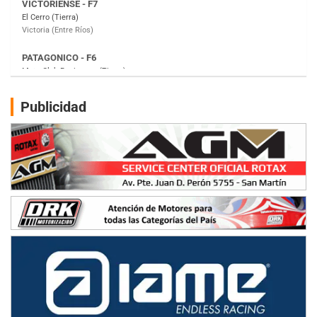
Moto Club Reginense (Tierra)
Gral. E. Godoy (Río Negro)
CSK - F7
Juventud Unida (Tierra)
Humboldt (Santa Fe)
NORESTE SANTAFESINO - F6
Publicidad
Ciudad de Avellaneda (Asfalto)
Avellaneda (Santa Fe)
SUR SANTAFESINO - F4
José Samuel Sánchez (Tierra)
Rufino (Santa Fe)
TUCUMANO - F5
Juan Navarro (Asfalto)
El Timbó (Tucumán)
COBERTURA ESPECIAL DE E-KART.COM.AR
08/09-AGO
IAME SERIES ARGENTINA 6
Ramiro Tot (Asfalto)