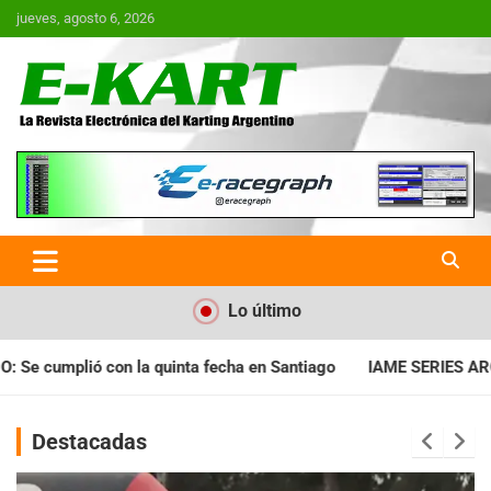
Saltar
jueves, agosto 6, 2026
al
contenido
E-Kart.com.ar | La Revista
Electrónica del Karting en
Argentina
Lo último
a en Santiago
IAME SERIES ARGENTINA: Horarios para la fecha
Destacadas