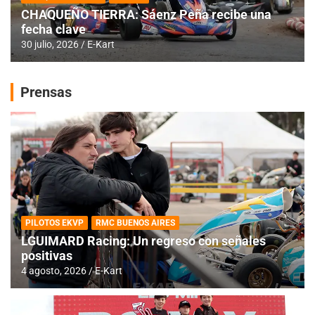
CHAQUEÑO TIERRA: Sáenz Peña recibe una
fecha clave
30 julio, 2026
E-Kart
Prensas
PILOTOS EKVP
RMC BUENOS AIRES
LGUIMARD Racing: Un regreso con señales
positivas
4 agosto, 2026
E-Kart