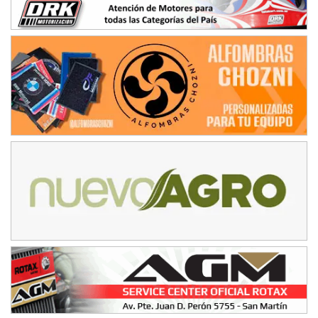
NORESTE SANTAFESINO - F6
Ciudad de Avellaneda (Asfalto)
Avellaneda (Santa Fe)
SUR SANTAFESINO - F4
José Samuel Sánchez (Tierra)
Rufino (Santa Fe)
TUCUMANO - F5
Juan Navarro (Asfalto)
El Timbó (Tucumán)