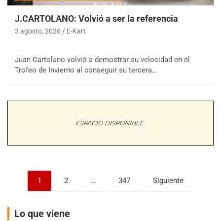
J.CARTOLANO: Volvió a ser la referencia
3 agosto, 2026
E-Kart
Juan Cartolano volvió a demostrar su velocidad en el
COBERTURA ESPECIAL DE E-KART.COM.AR
08/09-AGO
Trofeo de Invierno al conseguir su tercera…
IAME SERIES ARGENTINA 6
Ramiro Tot (Asfalto)
Baradero (Buenos Aires)
KDO - F6
Ciudad de Trenque Lauquen (Asfalto)
Trenque Lauquen (Buenos Aires)
ENTRERRIANO - F6 (POSTERGADA)
Parque de la Velocidad (Asfalto)
Paginación
Villaguay (Entre Ríos)
1
2
…
347
Siguiente
de
VICTORIENSE - F7
entradas
El Cerro (Tierra)
Lo que viene
Victoria (Entre Ríos)