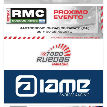
IAME SERIES ARGENTINA 6
Ramiro Tot (Asfalto)
Baradero (Buenos Aires)
KDO - F6
Ciudad de Trenque Lauquen (Asfalto)
Trenque Lauquen (Buenos Aires)
ENTRERRIANO - F6 (POSTERGADA)
Parque de la Velocidad (Asfalto)
Villaguay (Entre Ríos)
VICTORIENSE - F7
El Cerro (Tierra)
Victoria (Entre Ríos)
PATAGONICO - F6
Moto Club Reginense (Tierra)
Gral. E. Godoy (Río Negro)
CSK - F7
Juventud Unida (Tierra)
Humboldt (Santa Fe)