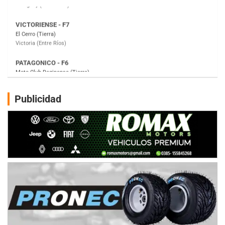
PATAGONICO - F6
Moto Club Reginense (Tierra)
Gral. E. Godoy (Río Negro)
CSK - F7
Juventud Unida (Tierra)
Humboldt (Santa Fe)
NORESTE SANTAFESINO - F6
Publicidad
Ciudad de Avellaneda (Asfalto)
Avellaneda (Santa Fe)
SUR SANTAFESINO - F4
José Samuel Sánchez (Tierra)
Rufino (Santa Fe)
TUCUMANO - F5
Juan Navarro (Asfalto)
El Timbó (Tucumán)
COBERTURA ESPECIAL DE E-KART.COM.AR
08/09-AGO