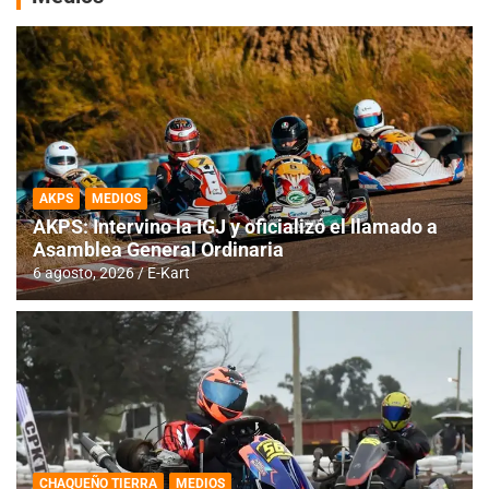
AKPS
MEDIOS
AKPS: Intervino la IGJ y oficializó el llamado a
Asamblea General Ordinaria
6 agosto, 2026
E-Kart
CHAQUEÑO TIERRA
MEDIOS