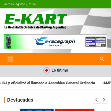
Saltar
viernes, agosto 7, 2026
al
contenido
E-Kart.com.ar | La Revista
Electrónica del Karting en
Argentina
Lo último
samblea General Ordinaria
IAME SERIES ARGENTINA: Baradero rec
Destacadas