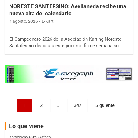
NORESTE SANTEFSINO: Avellaneda recibe una
nueva cita del calendario
4 agosto, 2026
E-Kart
COBERTURA ON-LINE DE E-KART.COM.AR
15/16/17-AGO
El Campeonato 2026 de la Asociación Karting Noreste
Santafesino disputará este próximo fin de semana su…
APAK - F6
Ciudad de Zárate (Asfalto)
Zárate (Buenos Aires)
PROKART METROPOLITANO - F1
Rubén Luis Di Palma (Asfalto)
Ciudad Evita (Buenos Aires)
AKPS - F6
Paginación
1
2
…
347
Siguiente
Kartódromo AKPS (Asfalto)
de
Comodoro Rivadavia (Chubut)
entradas
CORDOBES ASFALTO - F7
Lo que viene
Complejo Valentín Lauret (Tierra)
Colonia Caroya (Córdoba)