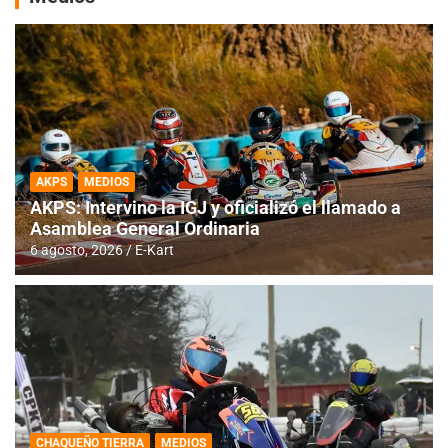
AKPS
MEDIOS
AKPS: Intervino la IGJ y oficializó el llamado a
Asamblea General Ordinaria
6 agosto, 2026
E-Kart
CHAQUEÑO TIERRA
MEDIOS