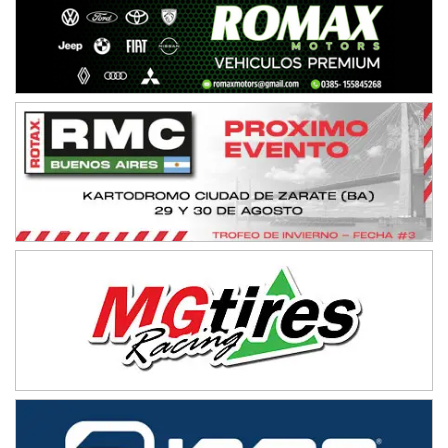
APAK - F6
Ciudad de Zárate (Asfalto)
Zárate (Buenos Aires)
PROKART METROPOLITANO - F1
Rubén Luis Di Palma (Asfalto)
Ciudad Evita (Buenos Aires)
AKPS - F6
Kartódromo AKPS (Asfalto)
Comodoro Rivadavia (Chubut)
CORDOBES ASFALTO - F7
Complejo Valentín Lauret (Tierra)
Colonia Caroya (Córdoba)
ENTRERRIANO - F6
Parque de la Velocidad (Asfalto)
Villaguay (Entre Ríos)
SUR ENTRERRIANO - F6