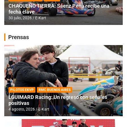
CHAQUEÑO TIERRA: Sáenz Peña recibe una
fecha clave
30 julio, 2026
E-Kart
Prensas
PILOTOS EKVP
RMC BUENOS AIRES
LGUIMARD Racing: Un regreso con señales
positivas
4 agosto, 2026
E-Kart