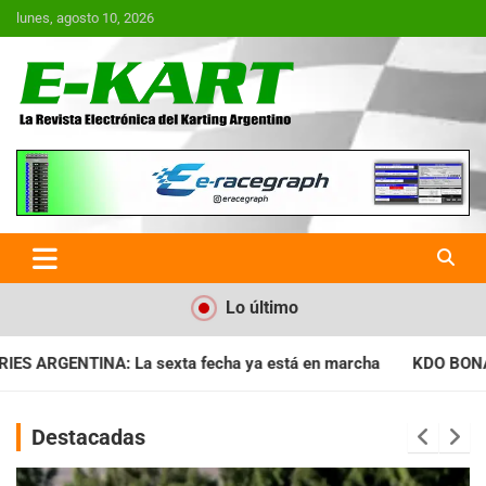
Saltar
lunes, agosto 10, 2026
al
contenido
E-Kart.com.ar | La Revista
Electrónica del Karting en
Argentina
Lo último
ya está en marcha
KDO BONAERENSE: Con la vara bien alta, i
Destacadas