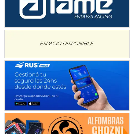
Hugo "Gato" Molini (Tierra)
Nogoyá (Entre Ríos)
RIOJANO - F6
Ciudad de La Rioja (Asfalto)
La Rioja (La Rioja)
PROKART NEUQUINO - F6
Autódromo de Neuquén (Asfalto)
Centenario (Neuquén)
CENTRO BONAERENSE - F6
Emilio Parisi (Tierra)
25 de Mayo (Buenos Aires)