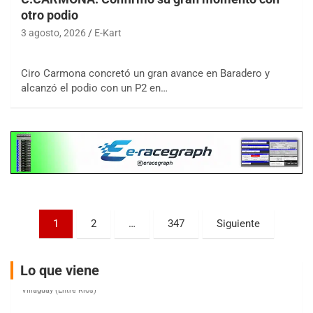
otro podio
3 agosto, 2026
E-Kart
COBERTURA ESPECIAL DE E-KART.COM.AR
08/09-AGO
Ciro Carmona concretó un gran avance en Baradero y
alcanzó el podio con un P2 en…
IAME SERIES ARGENTINA 6
Ramiro Tot (Asfalto)
Baradero (Buenos Aires)
KDO - F6
Ciudad de Trenque Lauquen (Asfalto)
Trenque Lauquen (Buenos Aires)
ENTRERRIANO - F6 (POSTERGADA)
Parque de la Velocidad (Asfalto)
Paginación
1
2
…
347
Siguiente
Villaguay (Entre Ríos)
de
VICTORIENSE - F7
entradas
El Cerro (Tierra)
Lo que viene
Victoria (Entre Ríos)
PATAGONICO - F6