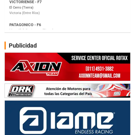
Moto Club Reginense (Tierra)
Gral. E. Godoy (Río Negro)
CSK - F7
Juventud Unida (Tierra)
Humboldt (Santa Fe)
NORESTE SANTAFESINO - F6
Publicidad
Ciudad de Avellaneda (Asfalto)
Avellaneda (Santa Fe)
SUR SANTAFESINO - F4
José Samuel Sánchez (Tierra)
Rufino (Santa Fe)
TUCUMANO - F5
Juan Navarro (Asfalto)
El Timbó (Tucumán)
COBERTURA ESPECIAL DE E-KART.COM.AR
08/09-AGO
IAME SERIES ARGENTINA 6
Ramiro Tot (Asfalto)