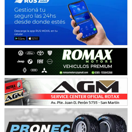
Ciudad de Avellaneda (Asfalto)
Avellaneda (Santa Fe)
SUR SANTAFESINO - F4
José Samuel Sánchez (Tierra)
Rufino (Santa Fe)
TUCUMANO - F5
Juan Navarro (Asfalto)
El Timbó (Tucumán)