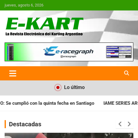
Saltar
jueves, agosto 6, 2026
al
contenido
E-Kart.com.ar | La Revista
Electrónica del Karting en
Argentina
Lo último
a en Santiago
IAME SERIES ARGENTINA: Horarios para la fecha
Destacadas