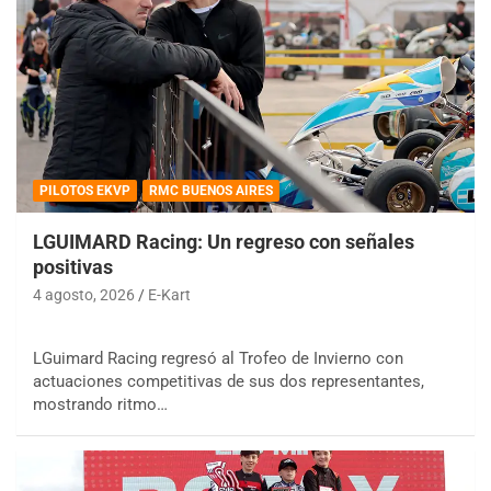
PILOTOS EKVP
RMC BUENOS AIRES
LGUIMARD Racing: Un regreso con señales
positivas
4 agosto, 2026
E-Kart
LGuimard Racing regresó al Trofeo de Invierno con
actuaciones competitivas de sus dos representantes,
mostrando ritmo…