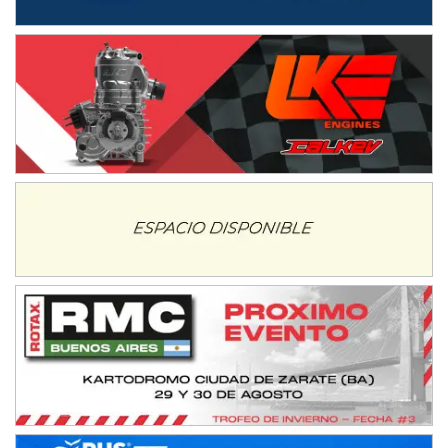
Baradero (Buenos Aires)
KDO - F6
Ciudad de Trenque Lauquen (Asfalto)
Trenque Lauquen (Buenos Aires)
ENTRERRIANO - F6 (POSTERGADA)
Parque de la Velocidad (Asfalto)
Villaguay (Entre Ríos)
VICTORIENSE - F7
El Cerro (Tierra)
Victoria (Entre Ríos)
PATAGONICO - F6
Moto Club Reginense (Tierra)
Gral. E. Godoy (Río Negro)
CSK - F7
Juventud Unida (Tierra)
Humboldt (Santa Fe)
NORESTE SANTAFESINO - F6