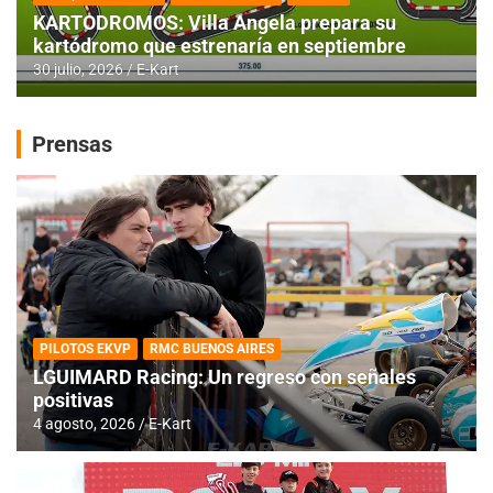
KARTODROMOS: Villa Angela prepara su
kartódromo que estrenaría en septiembre
30 julio, 2026
E-Kart
Prensas
PILOTOS EKVP
RMC BUENOS AIRES
LGUIMARD Racing: Un regreso con señales
positivas
4 agosto, 2026
E-Kart