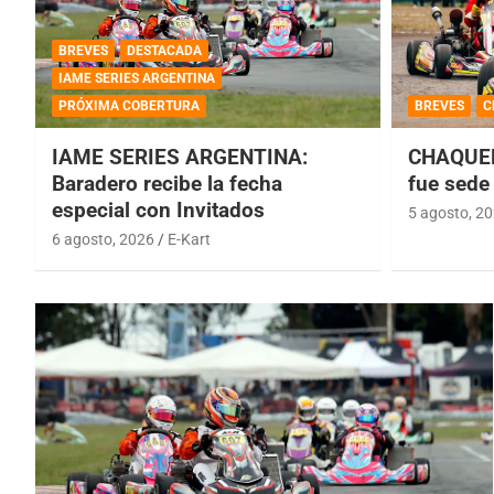
BREVES
DESTACADA
IAME SERIES ARGENTINA
PRÓXIMA COBERTURA
BREVES
C
IAME SERIES ARGENTINA:
CHAQUEÑ
Baradero recibe la fecha
fue sede 
especial con Invitados
5 agosto, 2
6 agosto, 2026
E-Kart