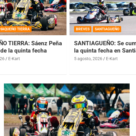
HAQUEÑO TIERRA
BREVES
SANTIAGUEÑO
O TIERRA: Sáenz Peña
SANTIAGUEÑO: Se cump
de la quinta fecha
la quinta fecha en Sant
026
E-Kart
5 agosto, 2026
E-Kart