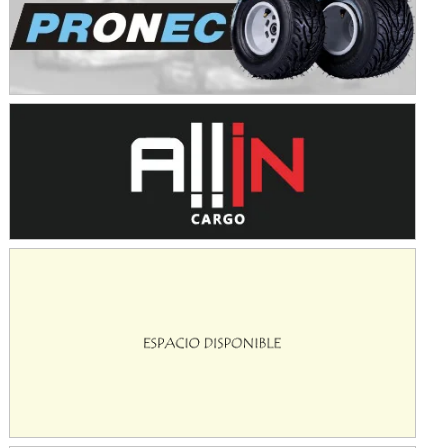
Avellaneda (Santa Fe)
SUR SANTAFESINO - F4
José Samuel Sánchez (Tierra)
Rufino (Santa Fe)
TUCUMANO - F5
Juan Navarro (Asfalto)
El Timbó (Tucumán)