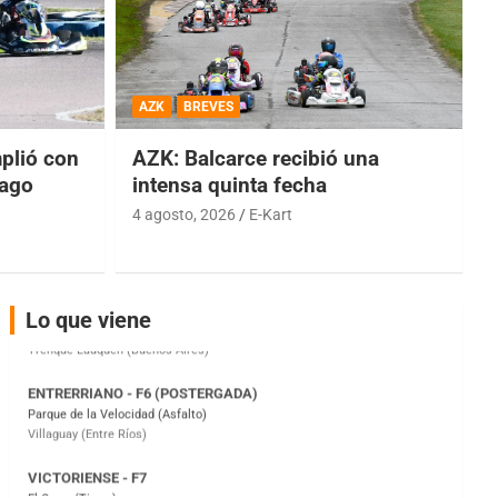
COBERTURA ESPECIAL DE E-KART.COM.AR
08/09-AGO
AZK
BREVES
IAME SERIES ARGENTINA 6
lió con
AZK: Balcarce recibió una
Ramiro Tot (Asfalto)
Baradero (Buenos Aires)
iago
intensa quinta fecha
4 agosto, 2026
E-Kart
KDO - F6
Ciudad de Trenque Lauquen (Asfalto)
Trenque Lauquen (Buenos Aires)
ENTRERRIANO - F6 (POSTERGADA)
Lo que viene
Parque de la Velocidad (Asfalto)
Villaguay (Entre Ríos)
VICTORIENSE - F7
El Cerro (Tierra)
Victoria (Entre Ríos)
PATAGONICO - F6
Moto Club Reginense (Tierra)