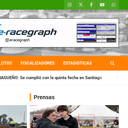
LOTOS
FISCALIZADORES
ESTADISTICAS
n la quinta fecha en Santiago
IAME SERIES ARGENTINA: Hora
Prensas