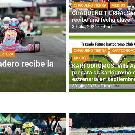
CHAQUEÑO TIERRA
MEDIOS
CHAQUEÑO TIERRA: Sáe
recibe una fecha clave
30 julio, 2026
E-Kart
CHAQUEÑO TIERRA
KARTODROM
DESTACADA
INFORME CENTRAL
MEDIOS
ios para la
RMC BUENOS AIR
KARTODROMOS: Villa A
histórica en Bar
prepara su kartódromo 
estrenaría en septiembr
4 agosto, 2026
E-Kart
30 julio, 2026
E-Kart