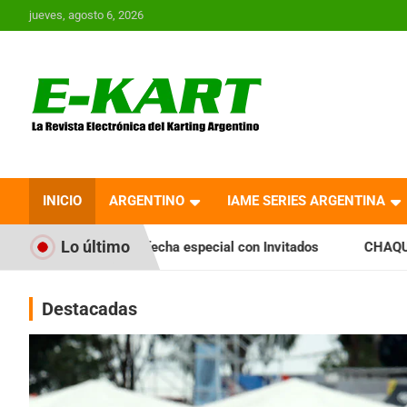
Saltar
jueves, agosto 6, 2026
al
contenido
E-Kart.com.ar | La
Revista Electrónica del
INICIO
ARGENTINO
IAME SERIES ARGENTINA
Karting en Argentina
Lo último
fecha especial con Invitados
CHAQUEÑO TIERRA: Sáenz Peña
Destacadas