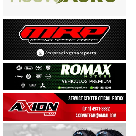
KDO - F6
Ciudad de Trenque Lauquen (Asfalto)
Trenque Lauquen (Buenos Aires)
ENTRERRIANO - F6 (POSTERGADA)
Parque de la Velocidad (Asfalto)
Villaguay (Entre Ríos)
VICTORIENSE - F7
El Cerro (Tierra)
Victoria (Entre Ríos)
PATAGONICO - F6
Moto Club Reginense (Tierra)
Gral. E. Godoy (Río Negro)
CSK - F7
Juventud Unida (Tierra)
Humboldt (Santa Fe)
NORESTE SANTAFESINO - F6
Ciudad de Avellaneda (Asfalto)