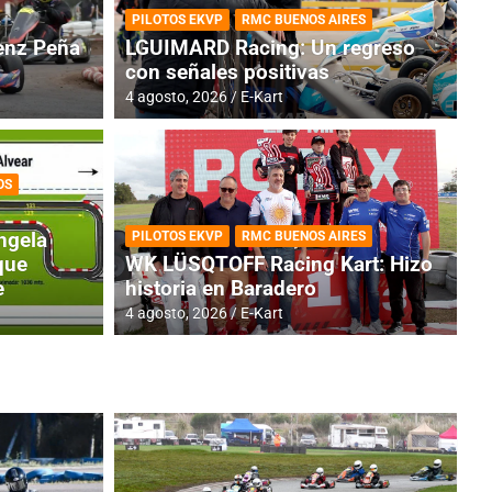
PILOTOS EKVP
RMC BUENOS AIRES
nz Peña
LGUIMARD Racing: Un regreso
con señales positivas
4 agosto, 2026
E-Kart
OS
RMC BUENOS AIRES
BR
ES: Cerró una jornada
I
ngela
PILOTOS EKVP
RMC BUENOS AIRES
adero
f
que
WK LÜSQTOFF Racing Kart: Hizo
e
historia en Baradero
6 a
4 agosto, 2026
E-Kart