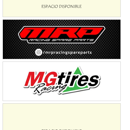
Ciudad de Avellaneda (Asfalto)
Avellaneda (Santa Fe)
SUR SANTAFESINO - F4
José Samuel Sánchez (Tierra)
Rufino (Santa Fe)
TUCUMANO - F5
Juan Navarro (Asfalto)
El Timbó (Tucumán)