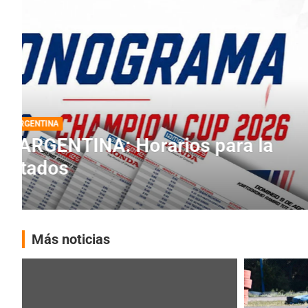
DESTACADA
INFORME CENTRAL
RMC BUENOS AIRES
RMC BUENOS AIRES: Cerró una
histórica en Baradero
4 agosto, 2026
E-Kart
Más noticias