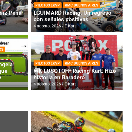
PILOTOS EKVP
RMC BUENOS AIRES
nz Peña
LGUIMARD Racing: Un regreso
con señales positivas
4 agosto, 2026
E-Kart
OS
TINA
DE
GENTINA: Horarios para la
R
ngela
PILOTOS EKVP
RMC BUENOS AIRES
dos
h
que
WK LÜSQTOFF Racing Kart: Hizo
e
historia en Baradero
4 a
4 agosto, 2026
E-Kart