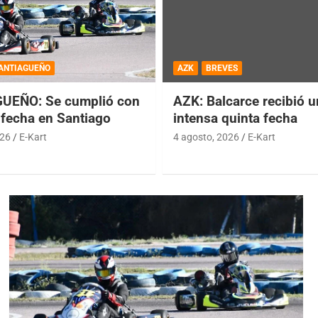
ANTIAGUEÑO
AZK
BREVES
UEÑO: Se cumplió con
AZK: Balcarce recibió 
 fecha en Santiago
intensa quinta fecha
026
E-Kart
4 agosto, 2026
E-Kart