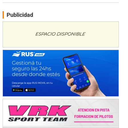
Moto Club Reginense (Tierra)
Gral. E. Godoy (Río Negro)
Publicidad
CSK - F7
Juventud Unida (Tierra)
Humboldt (Santa Fe)
NORESTE SANTAFESINO - F6
Ciudad de Avellaneda (Asfalto)
Avellaneda (Santa Fe)
SUR SANTAFESINO - F4
José Samuel Sánchez (Tierra)
Rufino (Santa Fe)
TUCUMANO - F5
Juan Navarro (Asfalto)
El Timbó (Tucumán)
COBERTURA ESPECIAL DE E-KART.COM.AR
08/09-AGO
IAME SERIES ARGENTINA 6
Ramiro Tot (Asfalto)