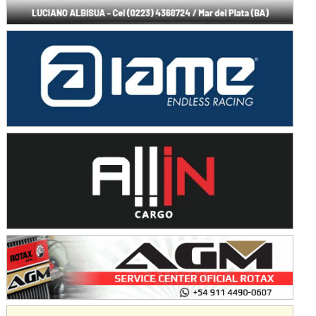
Baradero (Buenos Aires)
KDO - F6
Ciudad de Trenque Lauquen (Asfalto)
Trenque Lauquen (Buenos Aires)
ENTRERRIANO - F6 (POSTERGADA)
Parque de la Velocidad (Asfalto)
Villaguay (Entre Ríos)
VICTORIENSE - F7
El Cerro (Tierra)
Victoria (Entre Ríos)
PATAGONICO - F6
Moto Club Reginense (Tierra)
Gral. E. Godoy (Río Negro)
CSK - F7
Juventud Unida (Tierra)
Humboldt (Santa Fe)
NORESTE SANTAFESINO - F6