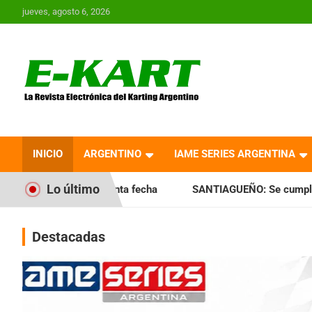
Saltar
jueves, agosto 6, 2026
al
contenido
E-Kart.com.ar | La
Revista Electrónica del
INICIO
ARGENTINO
IAME SERIES ARGENTINA
Karting en Argentina
Lo último
 quinta fecha
SANTIAGUEÑO: Se cumplió con la quinta fec
Destacadas