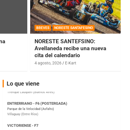
COBERTURA ESPECIAL DE E-KART.COM.AR
08/09-AGO
BREVES
NORESTE SANTAFESINO
IAME SERIES ARGENTINA 6
una
NORESTE SANTEFSINO:
Ramiro Tot (Asfalto)
Avellaneda recibe una nueva
Baradero (Buenos Aires)
cita del calendario
KDO - F6
4 agosto, 2026
E-Kart
Ciudad de Trenque Lauquen (Asfalto)
Trenque Lauquen (Buenos Aires)
Lo que viene
ENTRERRIANO - F6 (POSTERGADA)
Parque de la Velocidad (Asfalto)
Villaguay (Entre Ríos)
VICTORIENSE - F7
El Cerro (Tierra)
Victoria (Entre Ríos)
PATAGONICO - F6