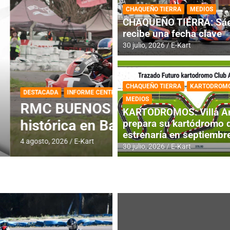
CHAQUEÑO TIERRA
MEDIOS
CHAQUEÑO TIERRA: Sáe
recibe una fecha clave
30 julio, 2026
E-Kart
CHAQUEÑO TIERRA
KARTODROM
DESTACADA
IAME SERIES ARGEN
MEDIOS
 jornada
IAME SERIES AR
KARTODROMOS: Villa A
fecha con Invita
prepara su kartódromo 
estrenaría en septiembr
4 agosto, 2026
E-Kart
30 julio, 2026
E-Kart