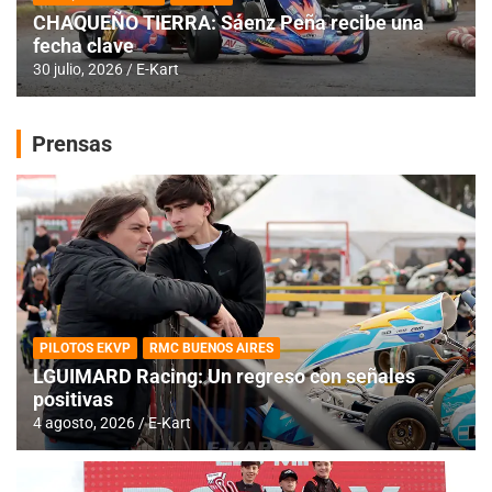
CHAQUEÑO TIERRA: Sáenz Peña recibe una
fecha clave
30 julio, 2026
E-Kart
Prensas
PILOTOS EKVP
RMC BUENOS AIRES
LGUIMARD Racing: Un regreso con señales
positivas
4 agosto, 2026
E-Kart