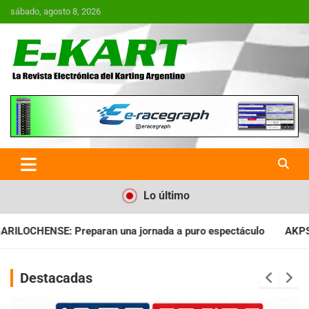
Saltar
sábado, agosto 8, 2026
al
contenido
E-Kart.com.ar | La Revista
Electrónica del Karting en
Argentina
Lo último
nada a puro espectáculo
AKPS: Intervino la IGJ y oficializó e
Destacadas