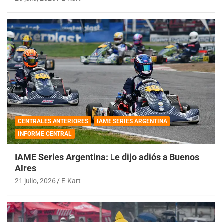
CENTRALES ANTERIORES
IAME SERIES ARGENTINA
INFORME CENTRAL
IAME Series Argentina: Le dijo adiós a Buenos
Aires
21 julio, 2026
E-Kart