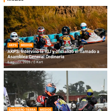
AKPS
MEDIOS
AKPS: Intervino la IGJ y oficializó el llamado a
Asamblea General Ordinaria
6 agosto, 2026
E-Kart
CHAQUEÑO TIERRA
MEDIOS