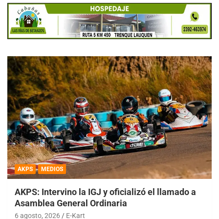
AKPS
MEDIOS
AKPS: Intervino la IGJ y oficializó el llamado a
Asamblea General Ordinaria
6 agosto, 2026
E-Kart