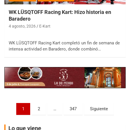
WK LÜSQTOFF Racing Kart: Hizo historia en
Baradero
4 agosto, 2026
E-Kart
COBERTURA ESPECIAL DE E-KART.COM.AR
WK LÜSQTOFF Racing Kart completó un fin de semana de
08/09-AGO
intensa actividad en Baradero, donde combinó…
IAME SERIES ARGENTINA 6
Ramiro Tot (Asfalto)
Baradero (Buenos Aires)
KDO - F6
Ciudad de Trenque Lauquen (Asfalto)
Trenque Lauquen (Buenos Aires)
ENTRERRIANO - F6 (POSTERGADA)
Paginación
Parque de la Velocidad (Asfalto)
1
2
…
347
Siguiente
Villaguay (Entre Ríos)
de
VICTORIENSE - F7
entradas
Lo que viene
El Cerro (Tierra)