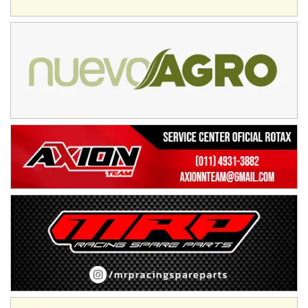
IAME SERIES ARGENTINA 6
Ramiro Tot (Asfalto)
Baradero (Buenos Aires)
KDO - F6
Ciudad de Trenque Lauquen (Asfalto)
Trenque Lauquen (Buenos Aires)
ENTRERRIANO - F6 (POSTERGADA)
Parque de la Velocidad (Asfalto)
Villaguay (Entre Ríos)
VICTORIENSE - F7
El Cerro (Tierra)
Victoria (Entre Ríos)
PATAGONICO - F6
Moto Club Reginense (Tierra)
Gral. E. Godoy (Río Negro)
CSK - F7
Juventud Unida (Tierra)