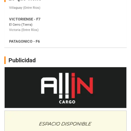
Victoria (Entre Ríos)
PATAGONICO - F6
Moto Club Reginense (Tierra)
Gral. E. Godoy (Río Negro)
CSK - F7
Juventud Unida (Tierra)
Humboldt (Santa Fe)
NORESTE SANTAFESINO - F6
Publicidad
Ciudad de Avellaneda (Asfalto)
Avellaneda (Santa Fe)
SUR SANTAFESINO - F4
José Samuel Sánchez (Tierra)
Rufino (Santa Fe)
TUCUMANO - F5
Juan Navarro (Asfalto)
El Timbó (Tucumán)
COBERTURA ESPECIAL DE E-KART.COM.AR
08/09-AGO