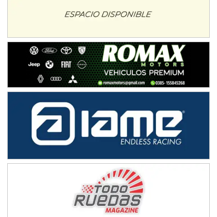
Humboldt (Santa Fe)
NORESTE SANTAFESINO - F6
Ciudad de Avellaneda (Asfalto)
Avellaneda (Santa Fe)
SUR SANTAFESINO - F4
José Samuel Sánchez (Tierra)
Rufino (Santa Fe)
TUCUMANO - F5
Juan Navarro (Asfalto)
El Timbó (Tucumán)