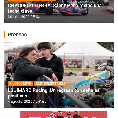
CHAQUEÑO TIERRA: Sáenz Peña recibe una
fecha clave
30 julio, 2026
E-Kart
Prensas
PILOTOS EKVP
RMC BUENOS AIRES
LGUIMARD Racing: Un regreso con señales
positivas
4 agosto, 2026
E-Kart