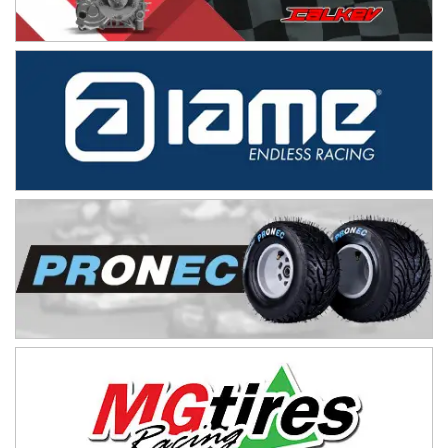
COBERTURA ESPECIAL DE E-KART.COM.AR
08/09-AGO
IAME SERIES ARGENTINA 6
Ramiro Tot (Asfalto)
Baradero (Buenos Aires)
KDO - F6
Ciudad de Trenque Lauquen (Asfalto)
Trenque Lauquen (Buenos Aires)
ENTRERRIANO - F6 (POSTERGADA)
Parque de la Velocidad (Asfalto)
Villaguay (Entre Ríos)
VICTORIENSE - F7
El Cerro (Tierra)
Victoria (Entre Ríos)
PATAGONICO - F6
Moto Club Reginense (Tierra)
Gral. E. Godoy (Río Negro)
CSK - F7