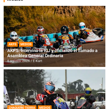
AKPS
MEDIOS
AKPS: Intervino la IGJ y oficializó el llamado a
Asamblea General Ordinaria
6 agosto, 2026
E-Kart
CHAQUEÑO TIERRA
MEDIOS