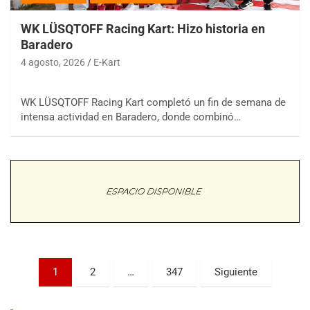
WK LÜSQTOFF Racing Kart: Hizo historia en
Baradero
4 agosto, 2026
E-Kart
WK LÜSQTOFF Racing Kart completó un fin de semana de
COBERTURA ESPECIAL DE E-KART.COM.AR
intensa actividad en Baradero, donde combinó…
08/09-AGO
IAME SERIES ARGENTINA 6
Ramiro Tot (Asfalto)
Baradero (Buenos Aires)
KDO - F6
Ciudad de Trenque Lauquen (Asfalto)
Trenque Lauquen (Buenos Aires)
ENTRERRIANO - F6 (POSTERGADA)
Paginación
1
2
…
347
Siguiente
Parque de la Velocidad (Asfalto)
Villaguay (Entre Ríos)
de
VICTORIENSE - F7