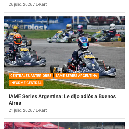
26 julio, 2026
E-Kart
CENTRALES ANTERIORES
IAME SERIES ARGENTINA
INFORME CENTRAL
IAME Series Argentina: Le dijo adiós a Buenos
Aires
21 julio, 2026
E-Kart