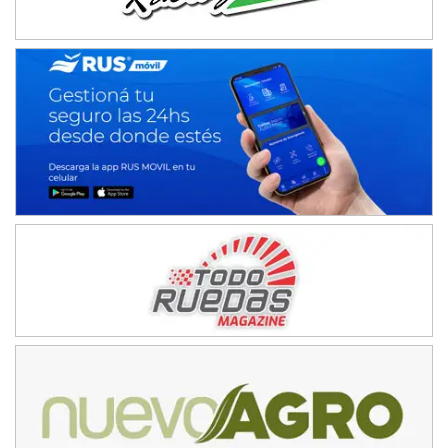
Juventud Unida (Tierra)
Humboldt (Santa Fe)
NORESTE SANTAFESINO - F6
Ciudad de Avellaneda (Asfalto)
Avellaneda (Santa Fe)
SUR SANTAFESINO - F4
José Samuel Sánchez (Tierra)
Rufino (Santa Fe)
TUCUMANO - F5
Juan Navarro (Asfalto)
El Timbó (Tucumán)