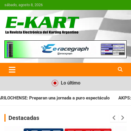
Saltar
sábado, agosto 8, 2026
al
contenido
E-Kart.com.ar | La Revista
Electrónica del Karting en
Argentina
Lo último
jornada a puro espectáculo
AKPS: Intervino la IGJ y oficializ
Destacadas