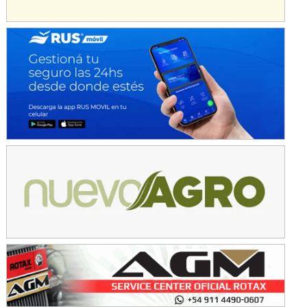
Avellaneda (Santa Fe)
SUR SANTAFESINO - F4
José Samuel Sánchez (Tierra)
Rufino (Santa Fe)
TUCUMANO - F5
Juan Navarro (Asfalto)
El Timbó (Tucumán)