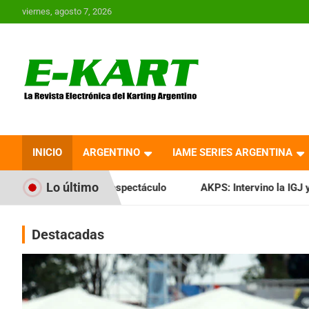
Saltar
viernes, agosto 7, 2026
al
contenido
E-Kart.com.ar | La
Revista Electrónica del
INICIO
ARGENTINO
IAME SERIES ARGENTINA
Karting en Argentina
Lo último
espectáculo
AKPS: Intervino la IGJ y oficializó el llamado 
Destacadas