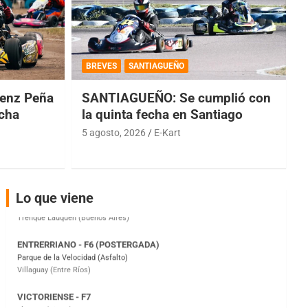
COBERTURA ESPECIAL DE E-KART.COM.AR
08/09-AGO
BREVES
SANTIAGUEÑO
IAME SERIES ARGENTINA 6
Ramiro Tot (Asfalto)
enz Peña
SANTIAGUEÑO: Se cumplió con
Baradero (Buenos Aires)
echa
la quinta fecha en Santiago
5 agosto, 2026
E-Kart
KDO - F6
Ciudad de Trenque Lauquen (Asfalto)
Trenque Lauquen (Buenos Aires)
ENTRERRIANO - F6 (POSTERGADA)
Lo que viene
Parque de la Velocidad (Asfalto)
Villaguay (Entre Ríos)
VICTORIENSE - F7
El Cerro (Tierra)
Victoria (Entre Ríos)
PATAGONICO - F6
Moto Club Reginense (Tierra)