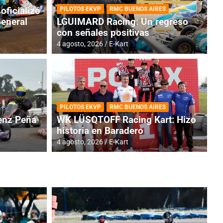
oficializó
PILOTOS EKVP
RMC BUENOS AIRES
General
LGUIMARD Racing: Un regreso
con señales positivas
4 agosto, 2026
E-Kart
RMC BUENOS AIRES
BR
ES: Cerró una jornada
I
PILOTOS EKVP
RMC BUENOS AIRES
adero
f
nz Peña
WK LÜSQTOFF Racing Kart: Hizo
historia en Baradero
6 a
4 agosto, 2026
E-Kart