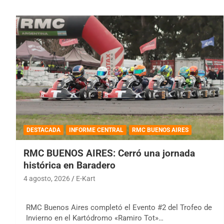
DESTACADA
INFORME CENTRAL
RMC BUENOS AIRES
RMC BUENOS AIRES: Cerró una jornada
histórica en Baradero
4 agosto, 2026
E-Kart
RMC Buenos Aires completó el Evento #2 del Trofeo de
Invierno en el Kartódromo «Ramiro Tot»…