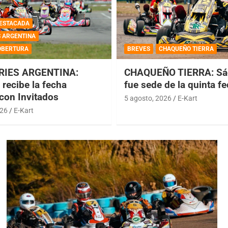
ESTACADA
S ARGENTINA
OBERTURA
BREVES
CHAQUEÑO TIERRA
RIES ARGENTINA:
CHAQUEÑO TIERRA: Sá
recibe la fecha
fue sede de la quinta f
 con Invitados
5 agosto, 2026
E-Kart
026
E-Kart