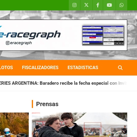
LOTOS
FISCALIZADORES
ESTADISTICAS
o recibe la fecha especial con Invitados
CHAQUEÑO TIERRA
Prensas