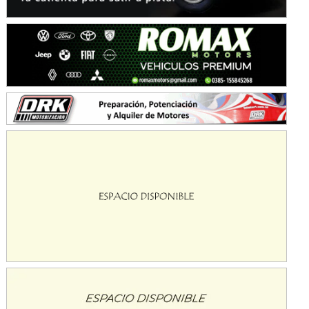
KDO - F6
Ciudad de Trenque Lauquen (Asfalto)
Trenque Lauquen (Buenos Aires)
ENTRERRIANO - F6 (POSTERGADA)
Parque de la Velocidad (Asfalto)
Villaguay (Entre Ríos)
VICTORIENSE - F7
El Cerro (Tierra)
Victoria (Entre Ríos)
PATAGONICO - F6
Moto Club Reginense (Tierra)
Gral. E. Godoy (Río Negro)
CSK - F7
Juventud Unida (Tierra)
Humboldt (Santa Fe)
NORESTE SANTAFESINO - F6
Ciudad de Avellaneda (Asfalto)