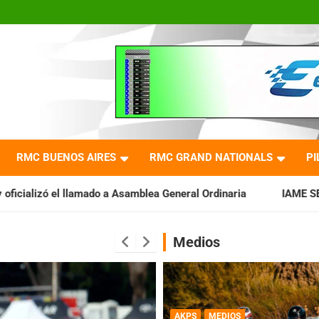
RMC BUENOS AIRES
RMC GRAND NATIONALS
PI
a Asamblea General Ordinaria
IAME SERIES ARGENTINA: Barader
Medios
AKPS
MEDIOS