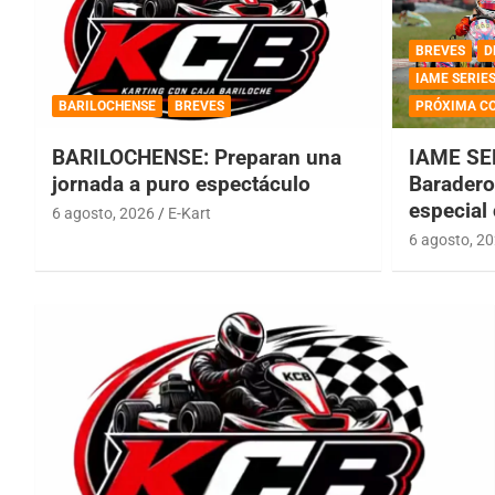
BREVES
D
IAME SERIE
BARILOCHENSE
BREVES
PRÓXIMA C
BARILOCHENSE: Preparan una
IAME SE
jornada a puro espectáculo
Baradero 
especial
6 agosto, 2026
E-Kart
6 agosto, 2