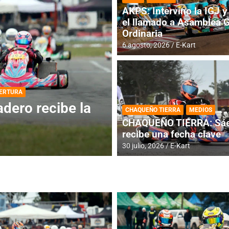
AKPS: Intervino la IGJ y 
el llamado a Asamblea 
Ordinaria
6 agosto, 2026
E-Kart
DESTACADA
INFORME CENTRAL
ios para la
RMC BUENOS AIR
CHAQUEÑO TIERRA
MEDIOS
histórica en Bar
CHAQUEÑO TIERRA: Sáe
recibe una fecha clave
4 agosto, 2026
E-Kart
30 julio, 2026
E-Kart