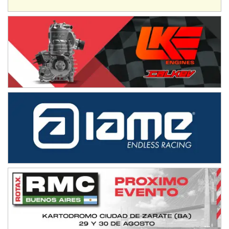
Avellaneda (Santa Fe)
SUR SANTAFESINO - F4
José Samuel Sánchez (Tierra)
Rufino (Santa Fe)
TUCUMANO - F5
Juan Navarro (Asfalto)
El Timbó (Tucumán)