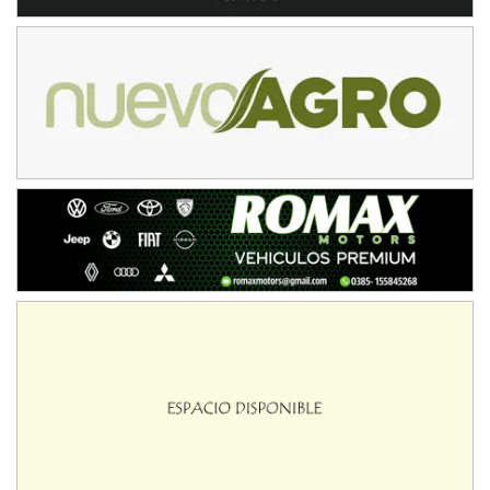
Baradero (Buenos Aires)
KDO - F6
Ciudad de Trenque Lauquen (Asfalto)
Trenque Lauquen (Buenos Aires)
ENTRERRIANO - F6 (POSTERGADA)
Parque de la Velocidad (Asfalto)
Villaguay (Entre Ríos)
VICTORIENSE - F7
El Cerro (Tierra)
Victoria (Entre Ríos)
PATAGONICO - F6
Moto Club Reginense (Tierra)
Gral. E. Godoy (Río Negro)
CSK - F7
Juventud Unida (Tierra)
Humboldt (Santa Fe)
NORESTE SANTAFESINO - F6
Ciudad de Avellaneda (Asfalto)