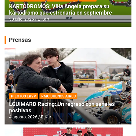
KARTODROMOS: Villa Angela prepara su
kartódromo que estrenaría en septiembre
30 julio, 2026
E-Kart
Prensas
PILOTOS EKVP
RMC BUENOS AIRES
LGUIMARD Racing: Un regreso con señales
positivas
4 agosto, 2026
E-Kart