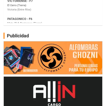
Moto Club Reginense (Tierra)
Gral. E. Godoy (Río Negro)
CSK - F7
Juventud Unida (Tierra)
Humboldt (Santa Fe)
NORESTE SANTAFESINO - F6
Publicidad
Ciudad de Avellaneda (Asfalto)
Avellaneda (Santa Fe)
SUR SANTAFESINO - F4
José Samuel Sánchez (Tierra)
Rufino (Santa Fe)
TUCUMANO - F5
Juan Navarro (Asfalto)
El Timbó (Tucumán)
COBERTURA ESPECIAL DE E-KART.COM.AR
08/09-AGO
IAME SERIES ARGENTINA 6
Ramiro Tot (Asfalto)