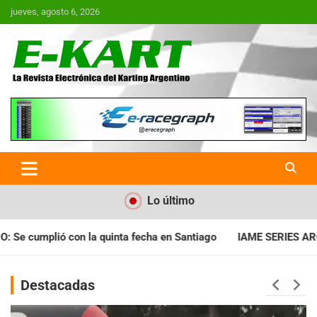
Saltar
jueves, agosto 6, 2026
al
contenido
E-Kart.com.ar | La Revista
Electrónica del Karting en
Argentina
Lo último
a en Santiago
IAME SERIES ARGENTINA: Horarios para la fecha
Destacadas