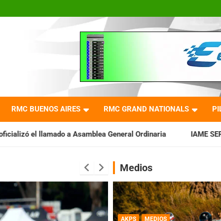
RMC BUENOS AIRES
RMC GRAND NATIONALS
PI
mblea General Ordinaria
IAME SERIES ARGENTINA: Baradero re
Medios
AKPS
MEDIOS