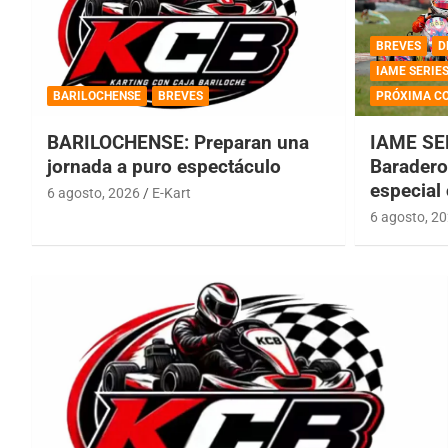
BREVES
D
IAME SERIE
BARILOCHENSE
BREVES
PRÓXIMA C
BARILOCHENSE: Preparan una
IAME SE
jornada a puro espectáculo
Baradero 
especial
6 agosto, 2026
E-Kart
6 agosto, 2