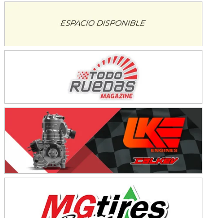
SUR SANTAFESINO - F4
José Samuel Sánchez (Tierra)
Rufino (Santa Fe)
TUCUMANO - F5
Juan Navarro (Asfalto)
El Timbó (Tucumán)