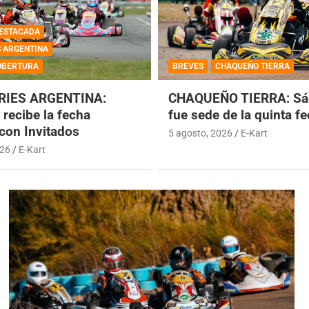
ESTACADA
S ARGENTINA
OBERTURA
BREVES
CHAQUEÑO TIERRA
RIES ARGENTINA:
CHAQUEÑO TIERRA: Sá
recibe la fecha
fue sede de la quinta f
 con Invitados
5 agosto, 2026
E-Kart
026
E-Kart