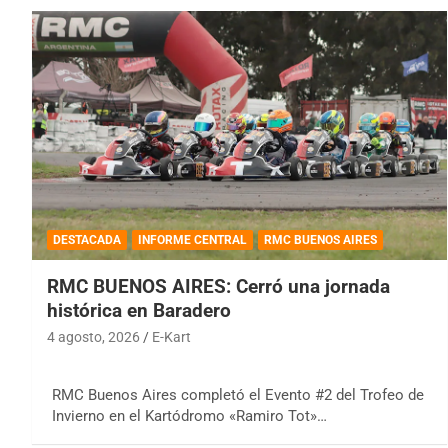
DESTACADA
INFORME CENTRAL
RMC BUENOS AIRES
RMC BUENOS AIRES: Cerró una jornada
histórica en Baradero
4 agosto, 2026
E-Kart
RMC Buenos Aires completó el Evento #2 del Trofeo de
Invierno en el Kartódromo «Ramiro Tot»…