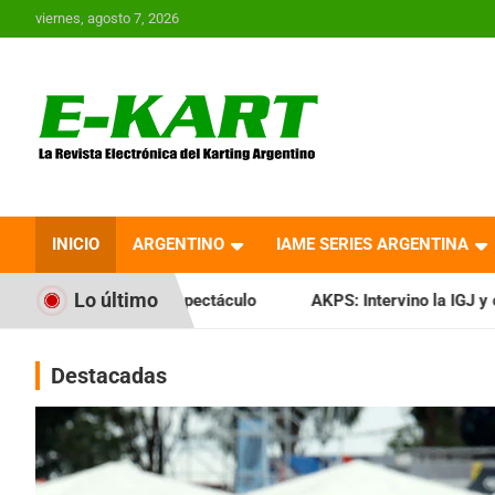
Saltar
viernes, agosto 7, 2026
al
contenido
E-Kart.com.ar | La
Revista Electrónica del
INICIO
ARGENTINO
IAME SERIES ARGENTINA
Karting en Argentina
Lo último
ctáculo
AKPS: Intervino la IGJ y oficializó el llamado a Asa
Destacadas