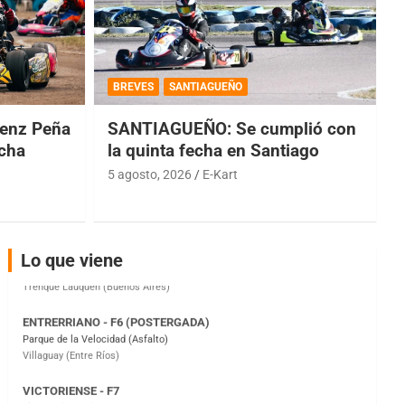
COBERTURA ESPECIAL DE E-KART.COM.AR
08/09-AGO
BREVES
SANTIAGUEÑO
IAME SERIES ARGENTINA 6
Ramiro Tot (Asfalto)
enz Peña
SANTIAGUEÑO: Se cumplió con
Baradero (Buenos Aires)
echa
la quinta fecha en Santiago
KDO - F6
5 agosto, 2026
E-Kart
Ciudad de Trenque Lauquen (Asfalto)
Trenque Lauquen (Buenos Aires)
ENTRERRIANO - F6 (POSTERGADA)
Parque de la Velocidad (Asfalto)
Lo que viene
Villaguay (Entre Ríos)
VICTORIENSE - F7
El Cerro (Tierra)
Victoria (Entre Ríos)
PATAGONICO - F6
Moto Club Reginense (Tierra)
Gral. E. Godoy (Río Negro)