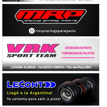
KDO - F6
Ciudad de Trenque Lauquen (Asfalto)
Trenque Lauquen (Buenos Aires)
ENTRERRIANO - F6 (POSTERGADA)
Parque de la Velocidad (Asfalto)
Villaguay (Entre Ríos)
VICTORIENSE - F7
El Cerro (Tierra)
Victoria (Entre Ríos)
PATAGONICO - F6
Moto Club Reginense (Tierra)
Gral. E. Godoy (Río Negro)
CSK - F7
Juventud Unida (Tierra)
Humboldt (Santa Fe)
NORESTE SANTAFESINO - F6
Ciudad de Avellaneda (Asfalto)
Avellaneda (Santa Fe)