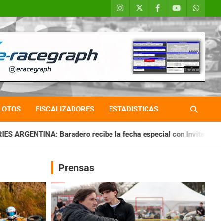
LOTOS
FISCALIZADORES
ESTADISTICAS
cibe la fecha especial con Invitados
CHAQUEÑO TIERRA: Sá
Prensas