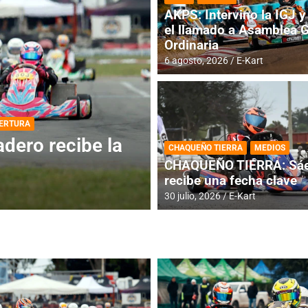
AKPS: Intervino la IGJ y 
el llamado a Asamblea 
Ordinaria
6 agosto, 2026
E-Kart
DESTACADA
INFORME CENTRAL
ios para la
RMC BUENOS AIR
CHAQUEÑO TIERRA
MEDIOS
histórica en Bar
CHAQUEÑO TIERRA: Sáe
recibe una fecha clave
4 agosto, 2026
E-Kart
30 julio, 2026
E-Kart