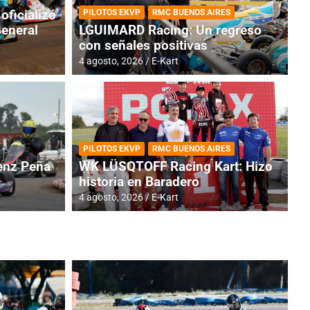
oficializó
PILOTOS EKVP
RMC BUENOS AIRES
General
LGUIMARD Racing: Un regreso
con señales positivas
4 agosto, 2026
E-Kart
RMC BUENOS AIRES
BR
ES: Cerró una jornada
I
PILOTOS EKVP
RMC BUENOS AIRES
adero
f
nz Peña
WK LÜSQTOFF Racing Kart: Hizo
historia en Baradero
6 a
4 agosto, 2026
E-Kart