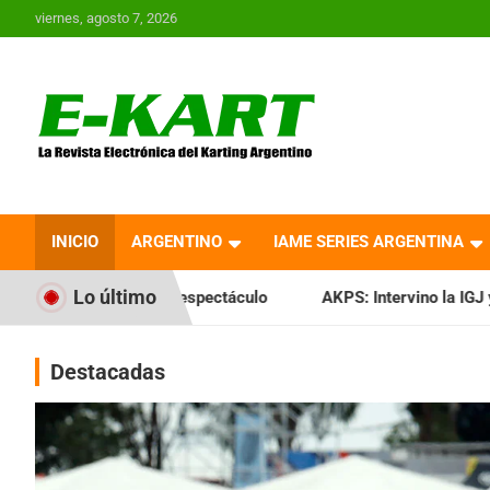
Saltar
viernes, agosto 7, 2026
al
contenido
E-Kart.com.ar | La
Revista Electrónica del
INICIO
ARGENTINO
IAME SERIES ARGENTINA
Karting en Argentina
Lo último
 espectáculo
AKPS: Intervino la IGJ y oficializó el llamado
Destacadas