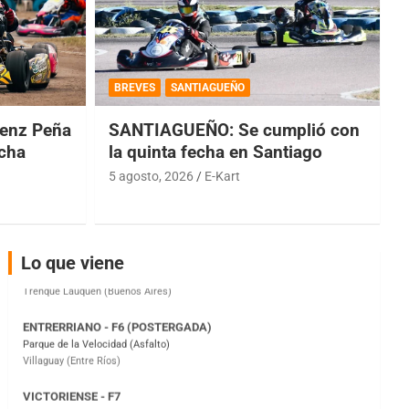
COBERTURA ESPECIAL DE E-KART.COM.AR
08/09-AGO
BREVES
SANTIAGUEÑO
IAME SERIES ARGENTINA 6
enz Peña
SANTIAGUEÑO: Se cumplió con
Ramiro Tot (Asfalto)
Baradero (Buenos Aires)
echa
la quinta fecha en Santiago
5 agosto, 2026
E-Kart
KDO - F6
Ciudad de Trenque Lauquen (Asfalto)
Trenque Lauquen (Buenos Aires)
ENTRERRIANO - F6 (POSTERGADA)
Lo que viene
Parque de la Velocidad (Asfalto)
Villaguay (Entre Ríos)
VICTORIENSE - F7
El Cerro (Tierra)
Victoria (Entre Ríos)
PATAGONICO - F6
Moto Club Reginense (Tierra)