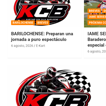
BREVES
D
IAME SERIE
BARILOCHENSE
BREVES
PRÓXIMA C
BARILOCHENSE: Preparan una
IAME SE
jornada a puro espectáculo
Baradero 
especial
6 agosto, 2026
E-Kart
6 agosto, 2