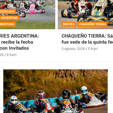
ESTACADA
S ARGENTINA
OBERTURA
BREVES
CHAQUEÑO TIERRA
RIES ARGENTINA:
CHAQUEÑO TIERRA: Sá
recibe la fecha
fue sede de la quinta f
 con Invitados
5 agosto, 2026
E-Kart
026
E-Kart