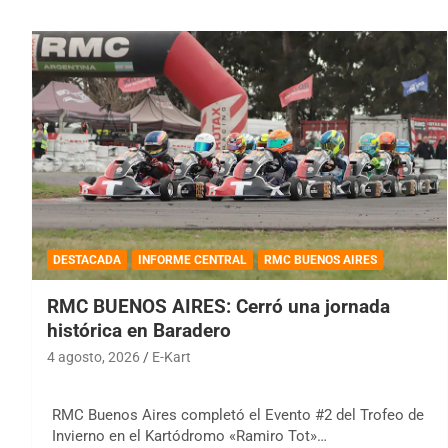
DESTACADA
INFORME CENTRAL
RMC BUENOS AIRES
RMC BUENOS AIRES: Cerró una jornada
histórica en Baradero
4 agosto, 2026
E-Kart
RMC Buenos Aires completó el Evento #2 del Trofeo de
Invierno en el Kartódromo «Ramiro Tot»…