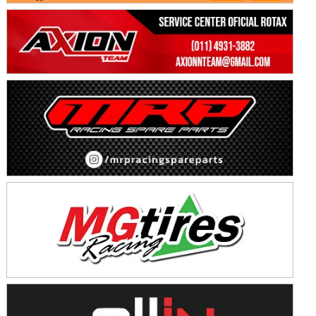
Avellaneda (Santa Fe)
SUR SANTAFESINO - F4
José Samuel Sánchez (Tierra)
Rufino (Santa Fe)
TUCUMANO - F5
Juan Navarro (Asfalto)
El Timbó (Tucumán)