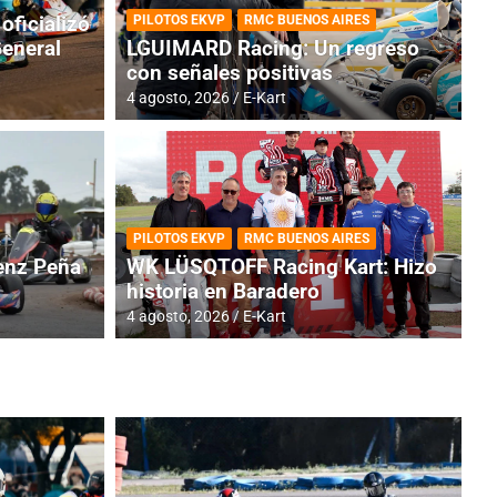
oficializó
PILOTOS EKVP
RMC BUENOS AIRES
General
LGUIMARD Racing: Un regreso
con señales positivas
4 agosto, 2026
E-Kart
RMC BUENOS AIRES
BR
ES: Cerró una jornada
I
PILOTOS EKVP
RMC BUENOS AIRES
adero
f
nz Peña
WK LÜSQTOFF Racing Kart: Hizo
historia en Baradero
6 a
4 agosto, 2026
E-Kart