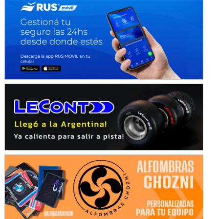
Baradero (Buenos Aires)
KDO - F6
Ciudad de Trenque Lauquen (Asfalto)
Trenque Lauquen (Buenos Aires)
ENTRERRIANO - F6 (POSTERGADA)
Parque de la Velocidad (Asfalto)
Villaguay (Entre Ríos)
VICTORIENSE - F7
El Cerro (Tierra)
Victoria (Entre Ríos)
PATAGONICO - F6
Moto Club Reginense (Tierra)
Gral. E. Godoy (Río Negro)
CSK - F7
Juventud Unida (Tierra)
Humboldt (Santa Fe)
NORESTE SANTAFESINO - F6
Ciudad de Avellaneda (Asfalto)