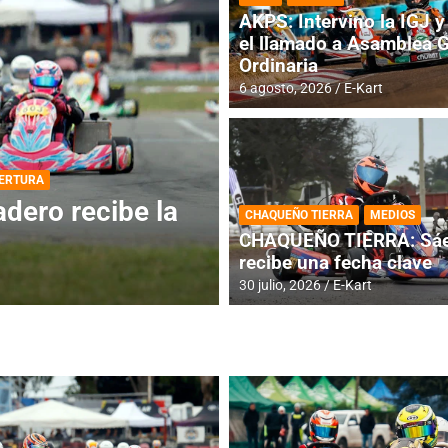
AKPS: Intervino la IGJ y 
el llamado a Asamblea 
Ordinaria
6 agosto, 2026
E-Kart
DESTACADA
INFORME CENTRAL
ios para la
RMC BUENOS AIR
CHAQUEÑO TIERRA
MEDIOS
histórica en Bar
CHAQUEÑO TIERRA: Sáe
recibe una fecha clave
4 agosto, 2026
E-Kart
30 julio, 2026
E-Kart