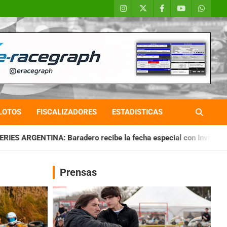
LOTOS
FISCALIZADORES
ESTADISTICAS
ero recibe la fecha especial con Invitados
CHAQUEÑO TIER
Prensas