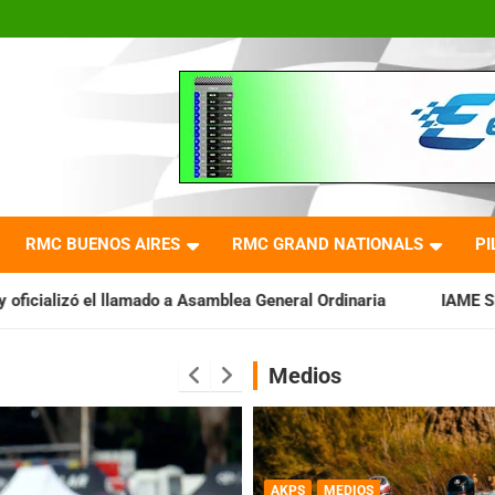
RMC BUENOS AIRES
RMC GRAND NATIONALS
PI
 a Asamblea General Ordinaria
IAME SERIES ARGENTINA: Barad
Medios
AKPS
MEDIOS