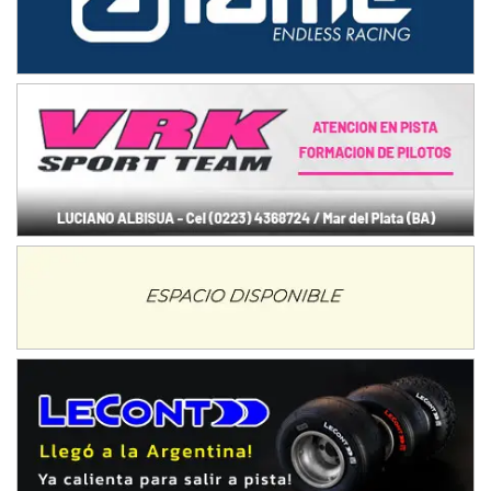
Humboldt (Santa Fe)
NORESTE SANTAFESINO - F6
Ciudad de Avellaneda (Asfalto)
Avellaneda (Santa Fe)
SUR SANTAFESINO - F4
José Samuel Sánchez (Tierra)
Rufino (Santa Fe)
TUCUMANO - F5
Juan Navarro (Asfalto)
El Timbó (Tucumán)