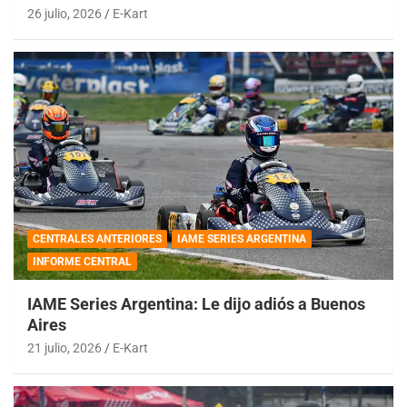
26 julio, 2026
E-Kart
CENTRALES ANTERIORES
IAME SERIES ARGENTINA
INFORME CENTRAL
IAME Series Argentina: Le dijo adiós a Buenos
Aires
21 julio, 2026
E-Kart