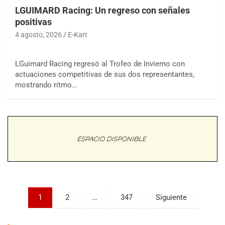
LGUIMARD Racing: Un regreso con señales
positivas
4 agosto, 2026
E-Kart
LGuimard Racing regresó al Trofeo de Invierno con
actuaciones competitivas de sus dos representantes,
COBERTURA ESPECIAL DE E-KART.COM.AR
mostrando ritmo…
08/09-AGO
IAME SERIES ARGENTINA 6
Ramiro Tot (Asfalto)
Baradero (Buenos Aires)
KDO - F6
Ciudad de Trenque Lauquen (Asfalto)
Trenque Lauquen (Buenos Aires)
ENTRERRIANO - F6 (POSTERGADA)
Parque de la Velocidad (Asfalto)
Paginación
1
2
…
347
Siguiente
Villaguay (Entre Ríos)
de
VICTORIENSE - F7