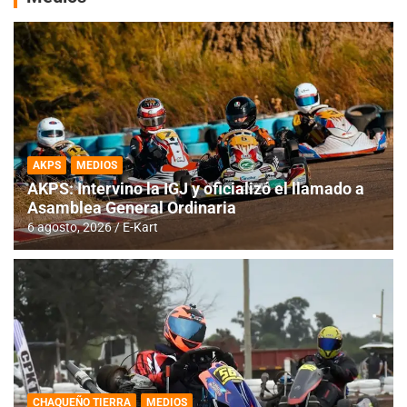
AKPS
MEDIOS
AKPS: Intervino la IGJ y oficializó el llamado a
Asamblea General Ordinaria
6 agosto, 2026
E-Kart
CHAQUEÑO TIERRA
MEDIOS