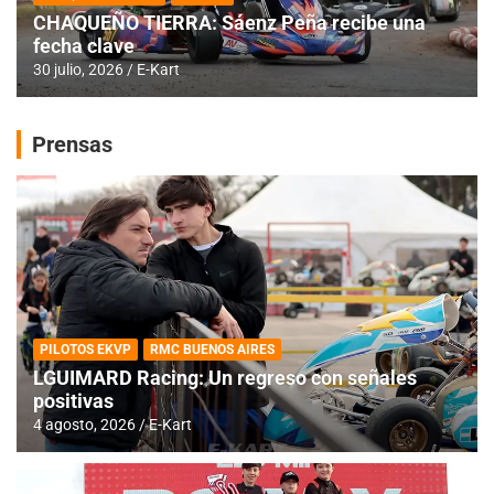
CHAQUEÑO TIERRA: Sáenz Peña recibe una
fecha clave
30 julio, 2026
E-Kart
Prensas
PILOTOS EKVP
RMC BUENOS AIRES
LGUIMARD Racing: Un regreso con señales
positivas
4 agosto, 2026
E-Kart