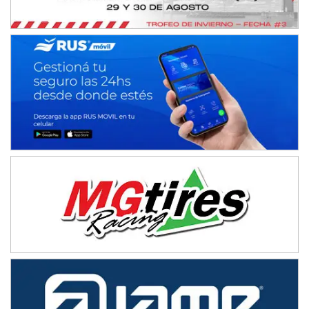
08/09-AGO
IAME SERIES ARGENTINA 6
Ramiro Tot (Asfalto)
Baradero (Buenos Aires)
KDO - F6
Ciudad de Trenque Lauquen (Asfalto)
Trenque Lauquen (Buenos Aires)
ENTRERRIANO - F6 (POSTERGADA)
Parque de la Velocidad (Asfalto)
Villaguay (Entre Ríos)
VICTORIENSE - F7
El Cerro (Tierra)
Victoria (Entre Ríos)
PATAGONICO - F6
Moto Club Reginense (Tierra)
Gral. E. Godoy (Río Negro)
CSK - F7
Juventud Unida (Tierra)