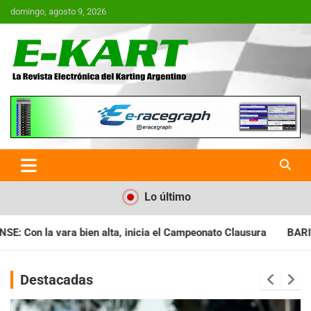
Saltar
domingo, agosto 9, 2026
al
contenido
E-Kart.com.ar | La Revista
Electrónica del Karting en
Argentina
Lo último
a el Campeonato Clausura
BARILOCHENSE: Preparan una jornada
Destacadas