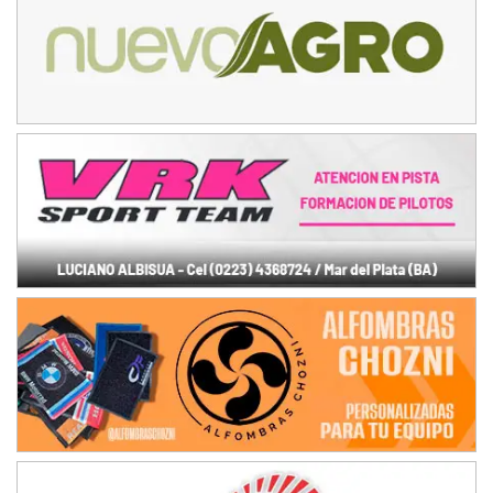
Ciudad de La Rioja (Asfalto)
La Rioja (La Rioja)
PROKART NEUQUINO - F6
Autódromo de Neuquén (Asfalto)
Centenario (Neuquén)
CENTRO BONAERENSE - F6
Emilio Parisi (Tierra)
25 de Mayo (Buenos Aires)