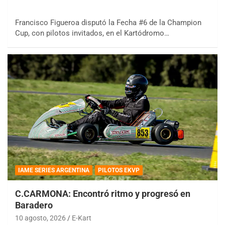
Francisco Figueroa disputó la Fecha #6 de la Champion
Cup, con pilotos invitados, en el Kartódromo…
IAME SERIES ARGENTINA
PILOTOS EKVP
C.CARMONA: Encontró ritmo y progresó en
Baradero
10 agosto, 2026
E-Kart