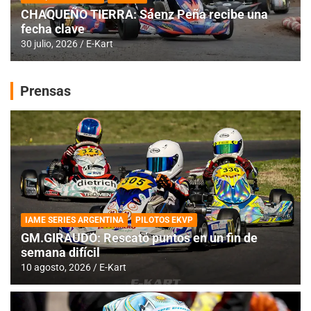
CHAQUEÑO TIERRA: Sáenz Peña recibe una
fecha clave
30 julio, 2026
E-Kart
Prensas
IAME SERIES ARGENTINA
PILOTOS EKVP
GM.GIRAUDO: Rescató puntos en un fin de
semana difícil
10 agosto, 2026
E-Kart