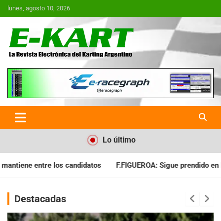
Saltar
lunes, agosto 10, 2026
al
contenido
E-Kart.com.ar | La Revista
Electrónica del Karting en
Argentina
Lo último
F.FIGUEROA: Sigue prendido en la lucha por el título
C.CARMON
Destacadas