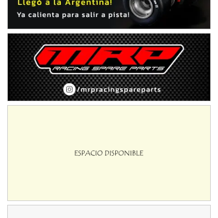
Zárate (Buenos Aires)
PROKART METROPOLITANO - F1
Rubén Luis Di Palma (Asfalto)
Ciudad Evita (Buenos Aires)
AKPS - F6
Kartódromo AKPS (Asfalto)
Comodoro Rivadavia (Chubut)
CORDOBES ASFALTO - F7
Complejo Valentín Lauret (Tierra)
Colonia Caroya (Córdoba)
ENTRERRIANO - F6
Parque de la Velocidad (Asfalto)
Villaguay (Entre Ríos)
SUR ENTRERRIANO - F6
Hugo "Gato" Molini (Tierra)
Nogoyá (Entre Ríos)
RIOJANO - F6