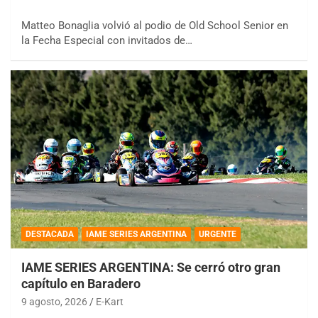
Matteo Bonaglia volvió al podio de Old School Senior en
la Fecha Especial con invitados de…
DESTACADA
IAME SERIES ARGENTINA
URGENTE
IAME SERIES ARGENTINA: Se cerró otro gran
capítulo en Baradero
9 agosto, 2026
E-Kart
COBERTURA ON-LINE DE E-KART.COM.AR