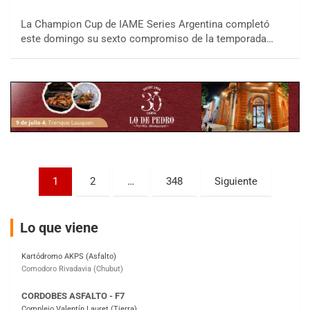
15/16/17-AGO
La Champion Cup de IAME Series Argentina completó
este domingo su sexto compromiso de la temporada…
APAK - F6
Ciudad de Zárate (Asfalto)
Zárate (Buenos Aires)
PROKART METROPOLITANO - F1
Rubén Luis Di Palma (Asfalto)
Ciudad Evita (Buenos Aires)
AKPS - F6
Paginación
1
2
…
348
Siguiente
Kartódromo AKPS (Asfalto)
de
Comodoro Rivadavia (Chubut)
entradas
CORDOBES ASFALTO - F7
Lo que viene
Complejo Valentín Lauret (Tierra)
Colonia Caroya (Córdoba)
ENTRERRIANO - F6
Parque de la Velocidad (Asfalto)
Villaguay (Entre Ríos)