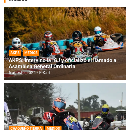
AKPS
MEDIOS
AKPS: Intervino la IGJ y oficializó el llamado a
Asamblea General Ordinaria
6 agosto, 2026
E-Kart
CHAQUEÑO TIERRA
MEDIOS