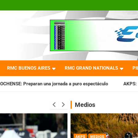
RMC BUENOS AIRES
RMC GRAND NATIONALS
PI
jornada a puro espectáculo
AKPS: Intervino la IGJ y oficia
Medios
AKPS
MEDIOS