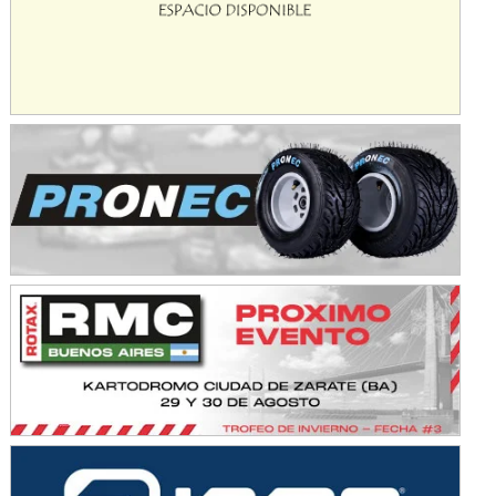
Avellaneda (Santa Fe)
SUR SANTAFESINO - F4
José Samuel Sánchez (Tierra)
Rufino (Santa Fe)
TUCUMANO - F5
Juan Navarro (Asfalto)
El Timbó (Tucumán)