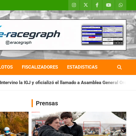
LOTOS
FISCALIZADORES
ESTADISTICAS
lizó el llamado a Asamblea General Ordinaria
IAME SERIES AR
Prensas