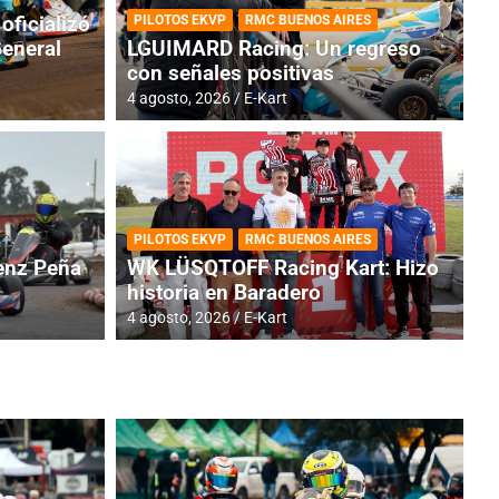
oficializó
PILOTOS EKVP
RMC BUENOS AIRES
General
LGUIMARD Racing: Un regreso
con señales positivas
4 agosto, 2026
E-Kart
RMC BUENOS AIRES
BR
ES: Cerró una jornada
I
PILOTOS EKVP
RMC BUENOS AIRES
adero
f
nz Peña
WK LÜSQTOFF Racing Kart: Hizo
historia en Baradero
6 a
4 agosto, 2026
E-Kart