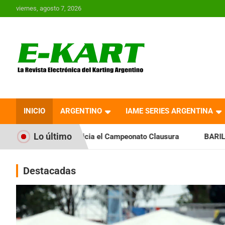
Saltar
viernes, agosto 7, 2026
al
contenido
E-Kart.com.ar | La
Revista Electrónica del
INICIO
ARGENTINO
IAME SERIES ARGENTINA
Karting en Argentina
Lo último
nicia el Campeonato Clausura
BARILOCHENSE: Preparan una 
Destacadas