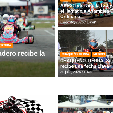
AKPS: Intervino la IGJ y 
el llamado a Asamblea 
Ordinaria
6 agosto, 2026
E-Kart
DESTACADA
INFORME CENTRAL
ios para la
RMC BUENOS AIR
CHAQUEÑO TIERRA
MEDIOS
histórica en Bar
CHAQUEÑO TIERRA: Sáe
recibe una fecha clave
4 agosto, 2026
E-Kart
30 julio, 2026
E-Kart