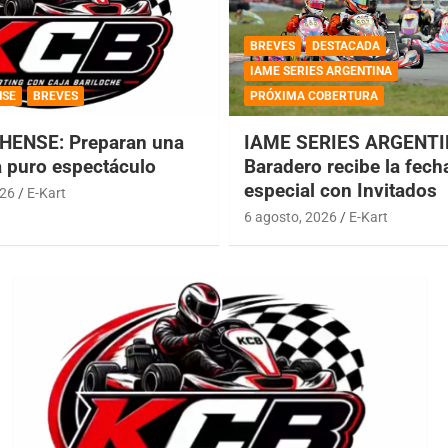
BREVES
DESTACADA
IAME SERIES ARGENTINA
NSE
BREVES
PRÓXIMA COBERTURA
HENSE: Preparan una
IAME SERIES ARGENTI
a puro espectáculo
Baradero recibe la fech
especial con Invitados
026
E-Kart
6 agosto, 2026
E-Kart