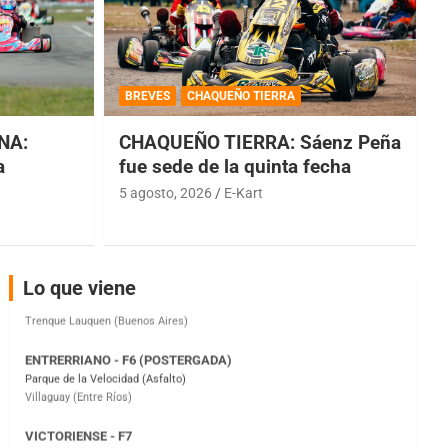
COBERTURA ESPECIAL DE E-KART.COM.AR
08/09-AGO
BREVES
CHAQUEÑO TIERRA
IAME SERIES ARGENTINA 6
NA:
CHAQUEÑO TIERRA: Sáenz Peña
Ramiro Tot (Asfalto)
Baradero (Buenos Aires)
a
fue sede de la quinta fecha
5 agosto, 2026
E-Kart
KDO - F6
Ciudad de Trenque Lauquen (Asfalto)
Trenque Lauquen (Buenos Aires)
ENTRERRIANO - F6 (POSTERGADA)
Lo que viene
Parque de la Velocidad (Asfalto)
Villaguay (Entre Ríos)
VICTORIENSE - F7
El Cerro (Tierra)
Victoria (Entre Ríos)
PATAGONICO - F6
Moto Club Reginense (Tierra)