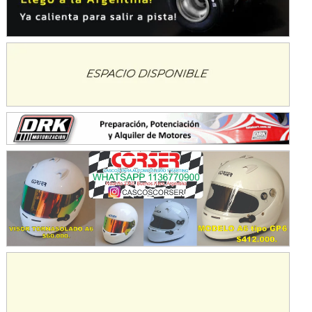
Baradero (Buenos Aires)
KDO - F6
Ciudad de Trenque Lauquen (Asfalto)
Trenque Lauquen (Buenos Aires)
ENTRERRIANO - F6 (POSTERGADA)
Parque de la Velocidad (Asfalto)
Villaguay (Entre Ríos)
VICTORIENSE - F7
El Cerro (Tierra)
Victoria (Entre Ríos)
PATAGONICO - F6
Moto Club Reginense (Tierra)
Gral. E. Godoy (Río Negro)
CSK - F7
Juventud Unida (Tierra)
Humboldt (Santa Fe)
NORESTE SANTAFESINO - F6
Ciudad de Avellaneda (Asfalto)