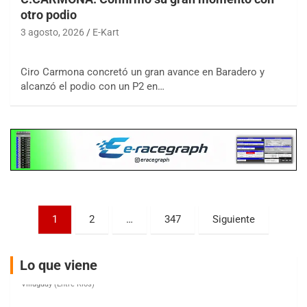
otro podio
3 agosto, 2026
E-Kart
COBERTURA ESPECIAL DE E-KART.COM.AR
08/09-AGO
Ciro Carmona concretó un gran avance en Baradero y
alcanzó el podio con un P2 en…
IAME SERIES ARGENTINA 6
Ramiro Tot (Asfalto)
Baradero (Buenos Aires)
KDO - F6
Ciudad de Trenque Lauquen (Asfalto)
Trenque Lauquen (Buenos Aires)
ENTRERRIANO - F6 (POSTERGADA)
Parque de la Velocidad (Asfalto)
Paginación
1
2
…
347
Siguiente
Villaguay (Entre Ríos)
de
VICTORIENSE - F7
entradas
El Cerro (Tierra)
Lo que viene
Victoria (Entre Ríos)
PATAGONICO - F6