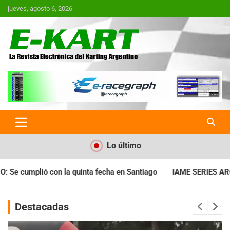
Saltar
jueves, agosto 6, 2026
al
contenido
E-Kart.com.ar | La Revista
Electrónica del Karting en
Argentina
Lo último
ha en Santiago
IAME SERIES ARGENTINA: Horarios para la fech
Destacadas