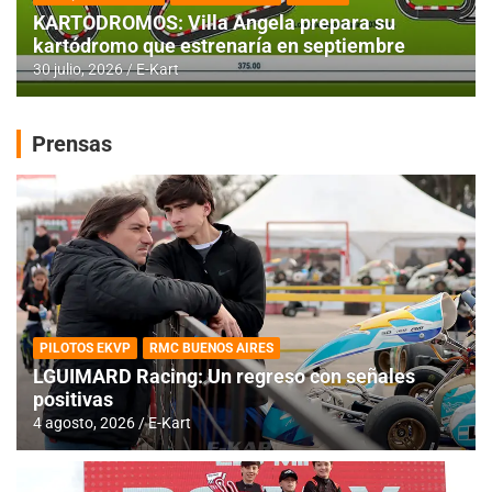
KARTODROMOS: Villa Angela prepara su
kartódromo que estrenaría en septiembre
30 julio, 2026
E-Kart
Prensas
PILOTOS EKVP
RMC BUENOS AIRES
LGUIMARD Racing: Un regreso con señales
positivas
4 agosto, 2026
E-Kart