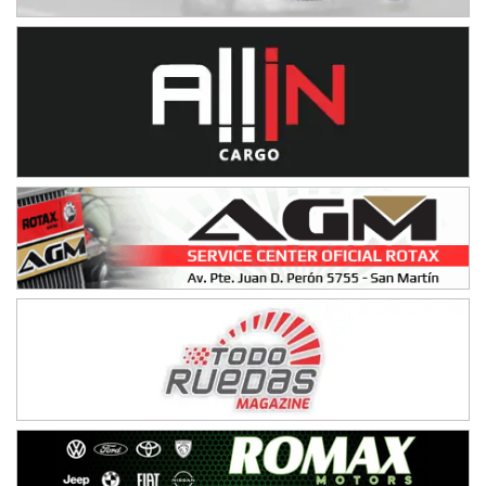
Baradero (Buenos Aires)
KDO - F6
Ciudad de Trenque Lauquen (Asfalto)
Trenque Lauquen (Buenos Aires)
ENTRERRIANO - F6 (POSTERGADA)
Parque de la Velocidad (Asfalto)
Villaguay (Entre Ríos)
VICTORIENSE - F7
El Cerro (Tierra)
Victoria (Entre Ríos)
PATAGONICO - F6
Moto Club Reginense (Tierra)
Gral. E. Godoy (Río Negro)
CSK - F7
Juventud Unida (Tierra)
Humboldt (Santa Fe)
NORESTE SANTAFESINO - F6