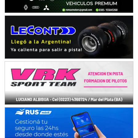
Ciudad de Avellaneda (Asfalto)
Avellaneda (Santa Fe)
SUR SANTAFESINO - F4
José Samuel Sánchez (Tierra)
Rufino (Santa Fe)
TUCUMANO - F5
Juan Navarro (Asfalto)
El Timbó (Tucumán)