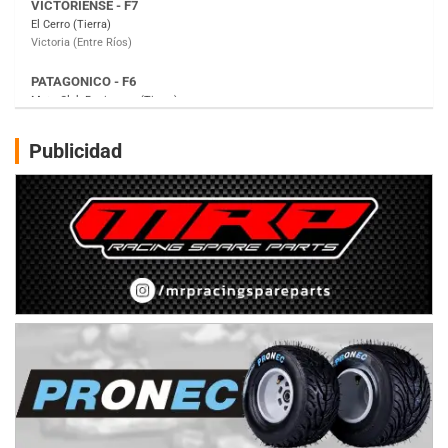
Moto Club Reginense (Tierra)
Gral. E. Godoy (Río Negro)
CSK - F7
Juventud Unida (Tierra)
Humboldt (Santa Fe)
NORESTE SANTAFESINO - F6
Publicidad
Ciudad de Avellaneda (Asfalto)
Avellaneda (Santa Fe)
SUR SANTAFESINO - F4
José Samuel Sánchez (Tierra)
Rufino (Santa Fe)
TUCUMANO - F5
Juan Navarro (Asfalto)
El Timbó (Tucumán)
COBERTURA ESPECIAL DE E-KART.COM.AR
08/09-AGO
IAME SERIES ARGENTINA 6
Ramiro Tot (Asfalto)