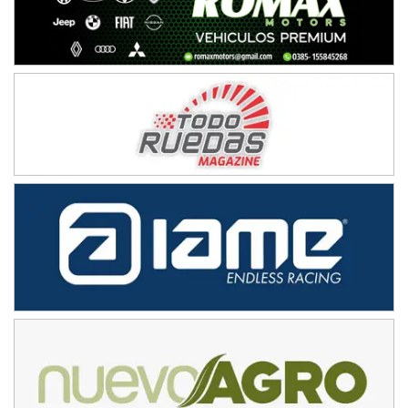
Baradero (Buenos Aires)
KDO - F6
Ciudad de Trenque Lauquen (Asfalto)
Trenque Lauquen (Buenos Aires)
ENTRERRIANO - F6 (POSTERGADA)
Parque de la Velocidad (Asfalto)
Villaguay (Entre Ríos)
VICTORIENSE - F7
El Cerro (Tierra)
Victoria (Entre Ríos)
PATAGONICO - F6
Moto Club Reginense (Tierra)
Gral. E. Godoy (Río Negro)
CSK - F7
Juventud Unida (Tierra)
Humboldt (Santa Fe)
NORESTE SANTAFESINO - F6
Ciudad de Avellaneda (Asfalto)