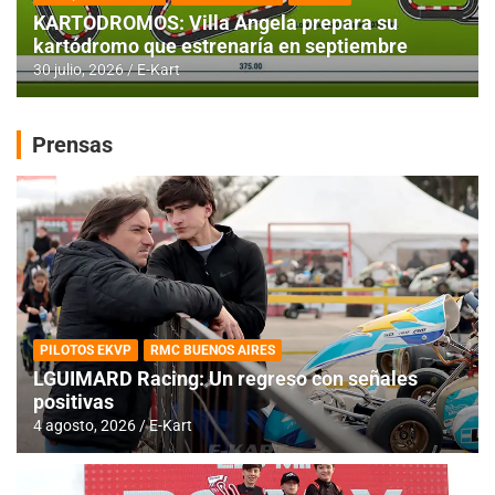
KARTODROMOS: Villa Angela prepara su
kartódromo que estrenaría en septiembre
30 julio, 2026
E-Kart
Prensas
PILOTOS EKVP
RMC BUENOS AIRES
LGUIMARD Racing: Un regreso con señales
positivas
4 agosto, 2026
E-Kart