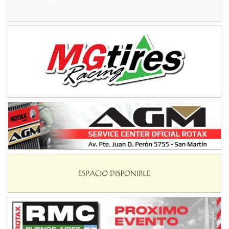
Avellaneda (Santa Fe)
SUR SANTAFESINO - F4
José Samuel Sánchez (Tierra)
Rufino (Santa Fe)
TUCUMANO - F5
Juan Navarro (Asfalto)
El Timbó (Tucumán)