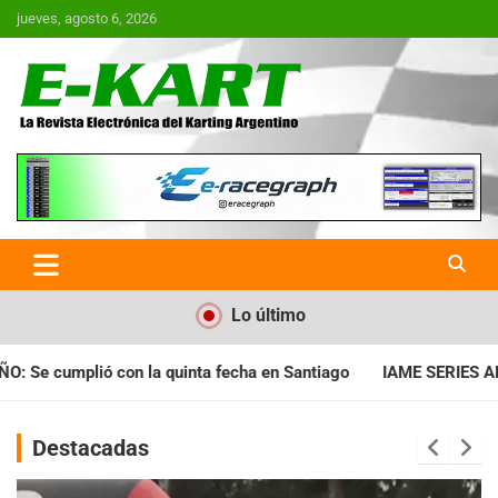
Saltar
jueves, agosto 6, 2026
al
contenido
E-Kart.com.ar | La Revista
Electrónica del Karting en
Argentina
Lo último
a en Santiago
IAME SERIES ARGENTINA: Horarios para la fecha
Destacadas