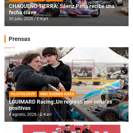
CHAQUEÑO TIERRA: Sáenz Peña recibe una
fecha clave
30 julio, 2026
E-Kart
Prensas
PILOTOS EKVP
RMC BUENOS AIRES
LGUIMARD Racing: Un regreso con señales
positivas
4 agosto, 2026
E-Kart