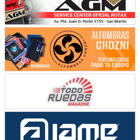
NORESTE SANTAFESINO - F6
Ciudad de Avellaneda (Asfalto)
Avellaneda (Santa Fe)
SUR SANTAFESINO - F4
José Samuel Sánchez (Tierra)
Rufino (Santa Fe)
TUCUMANO - F5
Juan Navarro (Asfalto)
El Timbó (Tucumán)