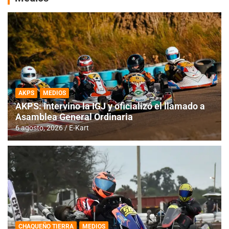
AKPS
MEDIOS
AKPS: Intervino la IGJ y oficializó el llamado a
Asamblea General Ordinaria
6 agosto, 2026
E-Kart
CHAQUEÑO TIERRA
MEDIOS