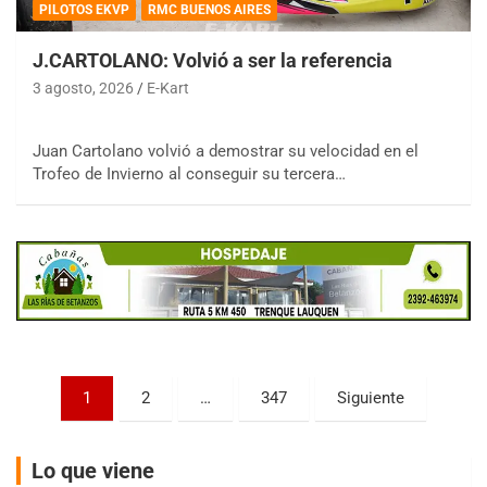
PILOTOS EKVP
RMC BUENOS AIRES
J.CARTOLANO: Volvió a ser la referencia
3 agosto, 2026
E-Kart
COBERTURA ESPECIAL DE E-KART.COM.AR
Juan Cartolano volvió a demostrar su velocidad en el
08/09-AGO
Trofeo de Invierno al conseguir su tercera…
IAME SERIES ARGENTINA 6
Ramiro Tot (Asfalto)
Baradero (Buenos Aires)
KDO - F6
Ciudad de Trenque Lauquen (Asfalto)
Trenque Lauquen (Buenos Aires)
ENTRERRIANO - F6 (POSTERGADA)
Parque de la Velocidad (Asfalto)
Paginación
1
2
…
347
Siguiente
Villaguay (Entre Ríos)
de
VICTORIENSE - F7
entradas
El Cerro (Tierra)
Lo que viene
Victoria (Entre Ríos)