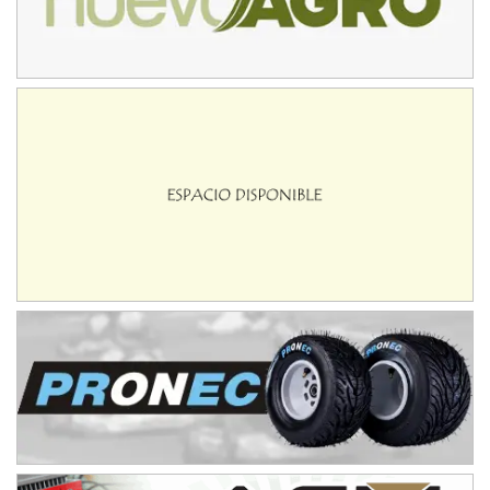
IAME SERIES ARGENTINA 6
Ramiro Tot (Asfalto)
Baradero (Buenos Aires)
KDO - F6
Ciudad de Trenque Lauquen (Asfalto)
Trenque Lauquen (Buenos Aires)
ENTRERRIANO - F6 (POSTERGADA)
Parque de la Velocidad (Asfalto)
Villaguay (Entre Ríos)
VICTORIENSE - F7
El Cerro (Tierra)
Victoria (Entre Ríos)
PATAGONICO - F6
Moto Club Reginense (Tierra)
Gral. E. Godoy (Río Negro)
CSK - F7
Juventud Unida (Tierra)
Humboldt (Santa Fe)