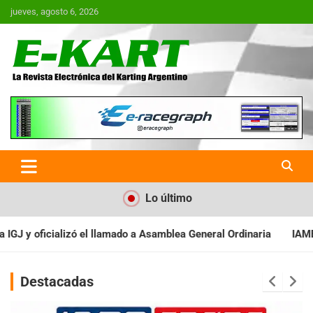
Saltar
jueves, agosto 6, 2026
al
contenido
E-Kart.com.ar | La Revista
Electrónica del Karting en
Argentina
Lo último
 Asamblea General Ordinaria
IAME SERIES ARGENTINA: Baradero r
Destacadas