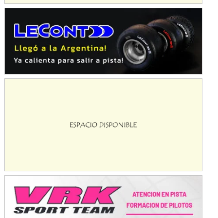
KDO - F6
Ciudad de Trenque Lauquen (Asfalto)
Trenque Lauquen (Buenos Aires)
ENTRERRIANO - F6 (POSTERGADA)
Parque de la Velocidad (Asfalto)
Villaguay (Entre Ríos)
VICTORIENSE - F7
El Cerro (Tierra)
Victoria (Entre Ríos)
PATAGONICO - F6
Moto Club Reginense (Tierra)
Gral. E. Godoy (Río Negro)
CSK - F7
Juventud Unida (Tierra)
Humboldt (Santa Fe)
NORESTE SANTAFESINO - F6
Ciudad de Avellaneda (Asfalto)