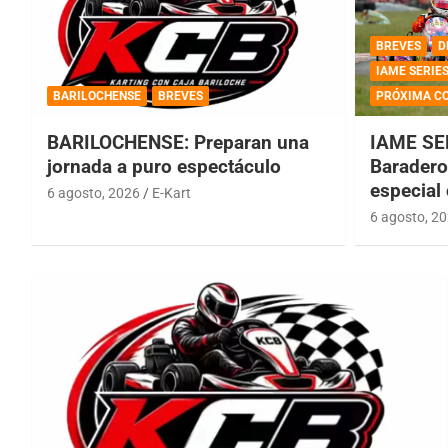
BREVES
D
IAME SERIE
BARILOCHENSE
BREVES
PRÓXIMA C
BARILOCHENSE: Preparan una
IAME SE
jornada a puro espectáculo
Baradero 
especial
6 agosto, 2026
E-Kart
6 agosto, 2