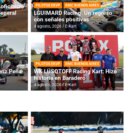
oficializó
PILOTOS EKVP
RMC BUENOS AIRES
General
LGUIMARD Racing: Un regreso
con señales positivas
4 agosto, 2026
E-Kart
RMC BUENOS AIRES
BR
ES: Cerró una jornada
I
PILOTOS EKVP
RMC BUENOS AIRES
adero
f
nz Peña
WK LÜSQTOFF Racing Kart: Hizo
historia en Baradero
6 a
4 agosto, 2026
E-Kart