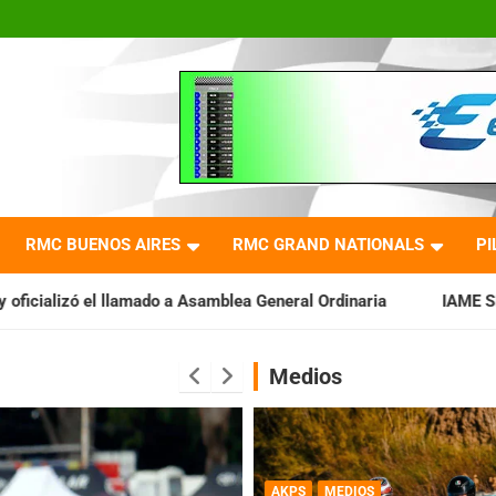
RMC BUENOS AIRES
RMC GRAND NATIONALS
PI
a Asamblea General Ordinaria
IAME SERIES ARGENTINA: Barader
Medios
AKPS
MEDIOS