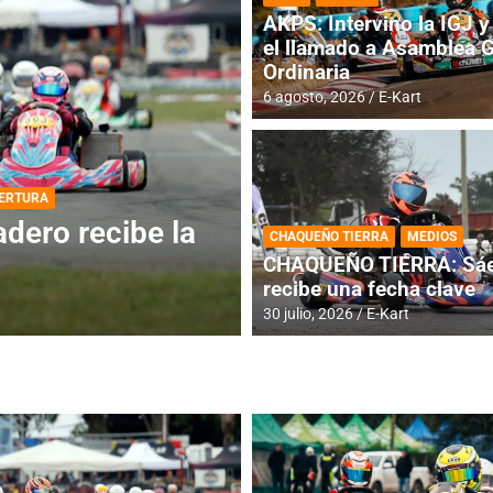
AKPS: Intervino la IGJ y 
el llamado a Asamblea 
Ordinaria
6 agosto, 2026
E-Kart
DESTACADA
INFORME CENTRAL
ios para la
RMC BUENOS AIR
CHAQUEÑO TIERRA
MEDIOS
histórica en Bar
CHAQUEÑO TIERRA: Sáe
recibe una fecha clave
4 agosto, 2026
E-Kart
30 julio, 2026
E-Kart