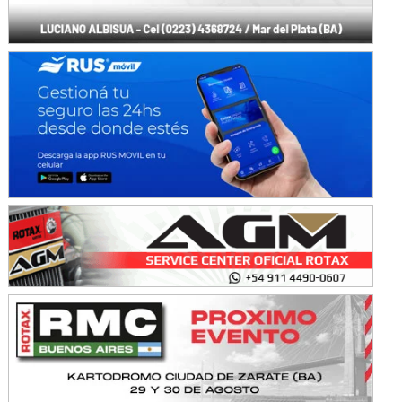
Avellaneda (Santa Fe)
SUR SANTAFESINO - F4
José Samuel Sánchez (Tierra)
Rufino (Santa Fe)
TUCUMANO - F5
Juan Navarro (Asfalto)
El Timbó (Tucumán)