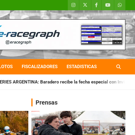
LOTOS
FISCALIZADORES
ESTADISTICAS
o recibe la fecha especial con Invitados
CHAQUEÑO TIERRA
Prensas