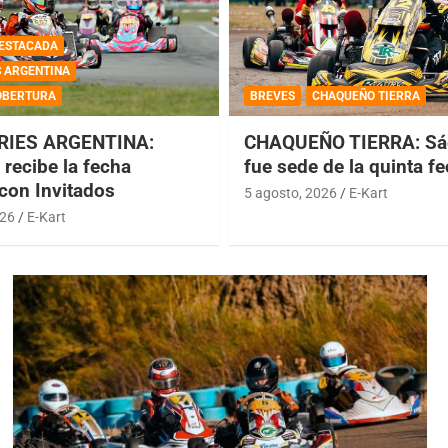
ESTACADA
S ARGENTINA
OBERTURA
BREVES
CHAQUEÑO TIERRA
RIES ARGENTINA:
CHAQUEÑO TIERRA: Sá
recibe la fecha
fue sede de la quinta f
 con Invitados
5 agosto, 2026
E-Kart
026
E-Kart