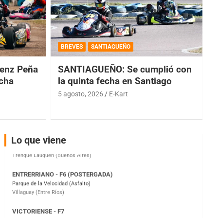
COBERTURA ESPECIAL DE E-KART.COM.AR
08/09-AGO
BREVES
SANTIAGUEÑO
IAME SERIES ARGENTINA 6
Ramiro Tot (Asfalto)
enz Peña
SANTIAGUEÑO: Se cumplió con
Baradero (Buenos Aires)
echa
la quinta fecha en Santiago
5 agosto, 2026
E-Kart
KDO - F6
Ciudad de Trenque Lauquen (Asfalto)
Trenque Lauquen (Buenos Aires)
ENTRERRIANO - F6 (POSTERGADA)
Lo que viene
Parque de la Velocidad (Asfalto)
Villaguay (Entre Ríos)
VICTORIENSE - F7
El Cerro (Tierra)
Victoria (Entre Ríos)
PATAGONICO - F6
Moto Club Reginense (Tierra)