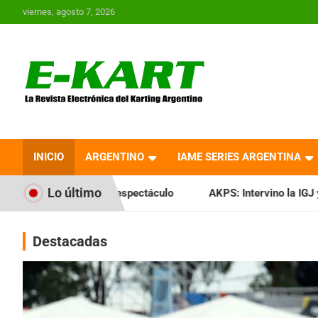
Saltar
viernes, agosto 7, 2026
al
contenido
E-Kart.com.ar | La
Revista Electrónica del
INICIO
ARGENTINO
IAME SERIES ARGENTINA
Karting en Argentina
Lo último
espectáculo
AKPS: Intervino la IGJ y oficializó el llamado 
Destacadas