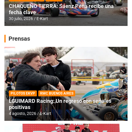
CHAQUEÑO TIERRA: Sáenz Peña recibe una
fecha clave
30 julio, 2026
E-Kart
Prensas
PILOTOS EKVP
RMC BUENOS AIRES
LGUIMARD Racing: Un regreso con señales
positivas
4 agosto, 2026
E-Kart