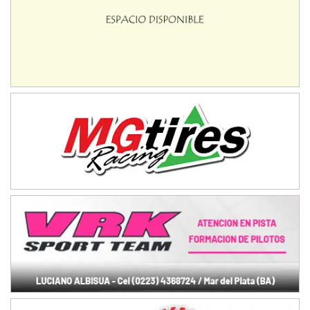
IAME SERIES ARGENTINA 6
Ramiro Tot (Asfalto)
Baradero (Buenos Aires)
KDO - F6
Ciudad de Trenque Lauquen (Asfalto)
Trenque Lauquen (Buenos Aires)
ENTRERRIANO - F6 (POSTERGADA)
Parque de la Velocidad (Asfalto)
Villaguay (Entre Ríos)
VICTORIENSE - F7
El Cerro (Tierra)
Victoria (Entre Ríos)
PATAGONICO - F6
Moto Club Reginense (Tierra)
Gral. E. Godoy (Río Negro)
CSK - F7
Juventud Unida (Tierra)
Humboldt (Santa Fe)