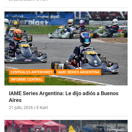
CENTRALES ANTERIORES
IAME SERIES ARGENTINA
INFORME CENTRAL
IAME Series Argentina: Le dijo adiós a Buenos
Aires
21 julio, 2026
E-Kart