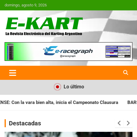
Saltar
domingo, agosto 9, 2026
al
contenido
E-Kart.com.ar | La Revista
Electrónica del Karting en
Argentina
Lo último
ia el Campeonato Clausura
BARILOCHENSE: Preparan una jornad
Destacadas