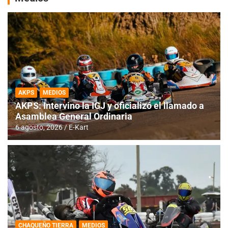
AKPS
MEDIOS
AKPS: Intervino la IGJ y oficializó el llamado a
Asamblea General Ordinaria
6 agosto, 2026
E-Kart
CHAQUEÑO TIERRA
MEDIOS