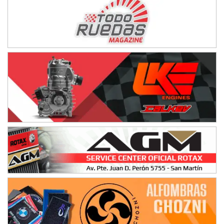
NORESTE SANTAFESINO - F6
Ciudad de Avellaneda (Asfalto)
Avellaneda (Santa Fe)
SUR SANTAFESINO - F4
José Samuel Sánchez (Tierra)
Rufino (Santa Fe)
TUCUMANO - F5
Juan Navarro (Asfalto)
El Timbó (Tucumán)