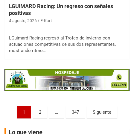
LGUIMARD Racing: Un regreso con señales
positivas
4 agosto, 2026
E-Kart
LGuimard Racing regresó al Trofeo de Invierno con
COBERTURA ESPECIAL DE E-KART.COM.AR
actuaciones competitivas de sus dos representantes,
08/09-AGO
mostrando ritmo…
IAME SERIES ARGENTINA 6
Ramiro Tot (Asfalto)
Baradero (Buenos Aires)
KDO - F6
Ciudad de Trenque Lauquen (Asfalto)
Trenque Lauquen (Buenos Aires)
ENTRERRIANO - F6 (POSTERGADA)
Parque de la Velocidad (Asfalto)
Paginación
1
2
…
347
Siguiente
Villaguay (Entre Ríos)
de
VICTORIENSE - F7
entradas
El Cerro (Tierra)
Lo que viene