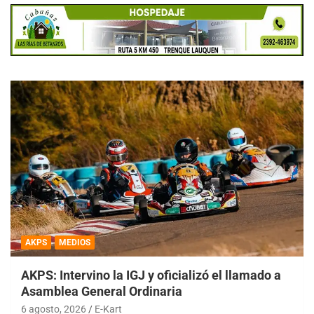
AKPS
MEDIOS
AKPS: Intervino la IGJ y oficializó el llamado a
Asamblea General Ordinaria
6 agosto, 2026
E-Kart