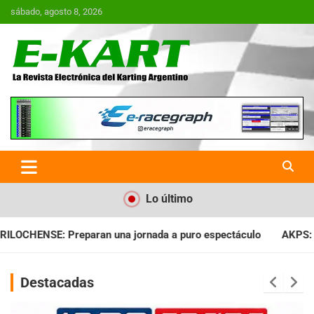
Saltar
sábado, agosto 8, 2026
al
contenido
E-Kart.com.ar | La Revista
Electrónica del Karting en
Argentina
Lo último
ornada a puro espectáculo
AKPS: Intervino la IGJ y oficializó
Destacadas