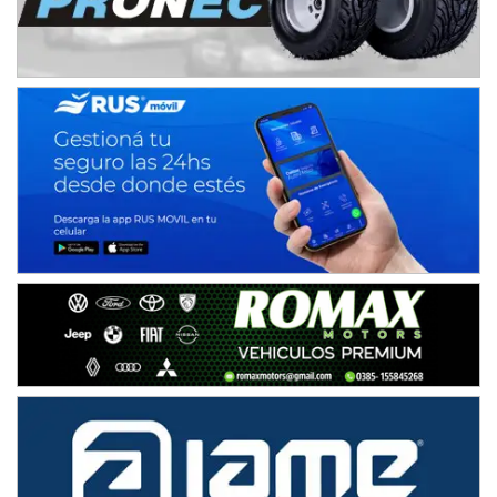
08/09-AGO
IAME SERIES ARGENTINA 6
Ramiro Tot (Asfalto)
Baradero (Buenos Aires)
KDO - F6
Ciudad de Trenque Lauquen (Asfalto)
Trenque Lauquen (Buenos Aires)
ENTRERRIANO - F6 (POSTERGADA)
Parque de la Velocidad (Asfalto)
Villaguay (Entre Ríos)
VICTORIENSE - F7
El Cerro (Tierra)
Victoria (Entre Ríos)
PATAGONICO - F6
Moto Club Reginense (Tierra)
Gral. E. Godoy (Río Negro)
CSK - F7
Juventud Unida (Tierra)