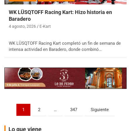
WK LÜSQTOFF Racing Kart: Hizo historia en
Baradero
4 agosto, 2026
E-Kart
COBERTURA ESPECIAL DE E-KART.COM.AR
WK LÜSQTOFF Racing Kart completó un fin de semana de
08/09-AGO
intensa actividad en Baradero, donde combinó…
IAME SERIES ARGENTINA 6
Ramiro Tot (Asfalto)
Baradero (Buenos Aires)
KDO - F6
Ciudad de Trenque Lauquen (Asfalto)
Trenque Lauquen (Buenos Aires)
ENTRERRIANO - F6 (POSTERGADA)
Paginación
Parque de la Velocidad (Asfalto)
1
2
…
347
Siguiente
Villaguay (Entre Ríos)
de
entradas
VICTORIENSE - F7
Lo que viene
El Cerro (Tierra)