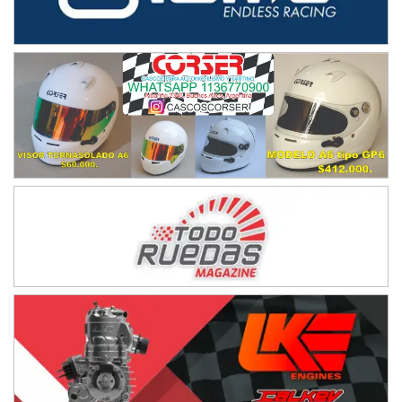
Humboldt (Santa Fe)
NORESTE SANTAFESINO - F6
Ciudad de Avellaneda (Asfalto)
Avellaneda (Santa Fe)
SUR SANTAFESINO - F4
José Samuel Sánchez (Tierra)
Rufino (Santa Fe)
TUCUMANO - F5
Juan Navarro (Asfalto)
El Timbó (Tucumán)