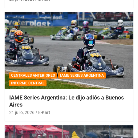
CENTRALES ANTERIORES
IAME SERIES ARGENTINA
INFORME CENTRAL
IAME Series Argentina: Le dijo adiós a Buenos
Aires
21 julio, 2026
E-Kart