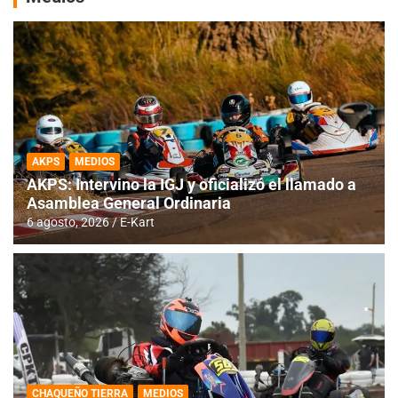
AKPS
MEDIOS
AKPS: Intervino la IGJ y oficializó el llamado a
Asamblea General Ordinaria
6 agosto, 2026
E-Kart
CHAQUEÑO TIERRA
MEDIOS