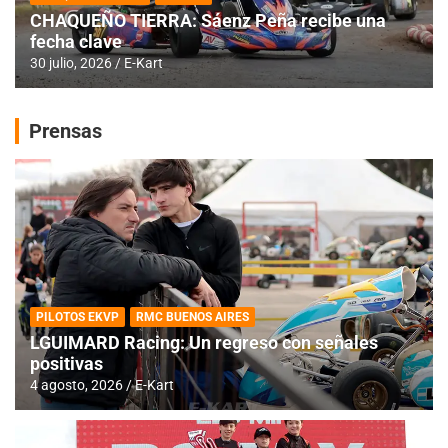
CHAQUEÑO TIERRA: Sáenz Peña recibe una
fecha clave
30 julio, 2026
E-Kart
Prensas
PILOTOS EKVP
RMC BUENOS AIRES
LGUIMARD Racing: Un regreso con señales
positivas
4 agosto, 2026
E-Kart