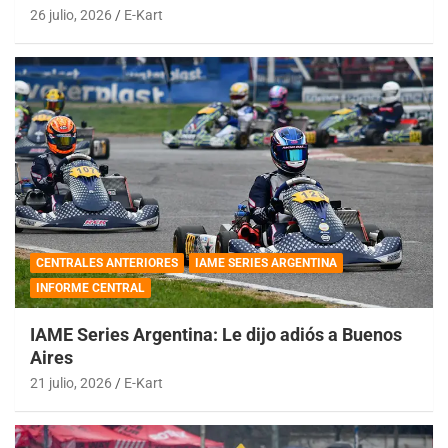
26 julio, 2026
E-Kart
CENTRALES ANTERIORES
IAME SERIES ARGENTINA
INFORME CENTRAL
IAME Series Argentina: Le dijo adiós a Buenos
Aires
21 julio, 2026
E-Kart