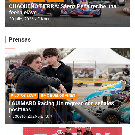
CHAQUEÑO TIERRA: Sáenz Peña recibe una
fecha clave
30 julio, 2026
E-Kart
Prensas
PILOTOS EKVP
RMC BUENOS AIRES
LGUIMARD Racing: Un regreso con señales
positivas
4 agosto, 2026
E-Kart