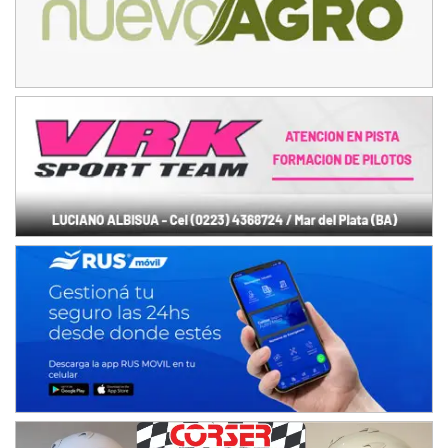
08/09-AGO
IAME SERIES ARGENTINA 6
Ramiro Tot (Asfalto)
Baradero (Buenos Aires)
KDO - F6
Ciudad de Trenque Lauquen (Asfalto)
Trenque Lauquen (Buenos Aires)
ENTRERRIANO - F6 (POSTERGADA)
Parque de la Velocidad (Asfalto)
Villaguay (Entre Ríos)
VICTORIENSE - F7
El Cerro (Tierra)
Victoria (Entre Ríos)
PATAGONICO - F6
Moto Club Reginense (Tierra)
Gral. E. Godoy (Río Negro)
CSK - F7