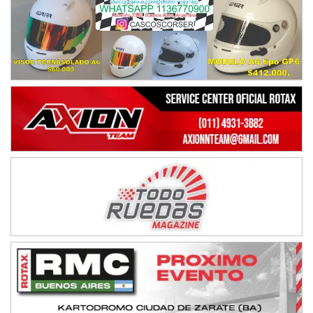
Juventud Unida (Tierra)
Humboldt (Santa Fe)
NORESTE SANTAFESINO - F6
Ciudad de Avellaneda (Asfalto)
Avellaneda (Santa Fe)
SUR SANTAFESINO - F4
José Samuel Sánchez (Tierra)
Rufino (Santa Fe)
TUCUMANO - F5
Juan Navarro (Asfalto)
El Timbó (Tucumán)