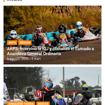
AKPS
MEDIOS
AKPS: Intervino la IGJ y oficializó el llamado a
Asamblea General Ordinaria
6 agosto, 2026
E-Kart
CHAQUEÑO TIERRA
MEDIOS