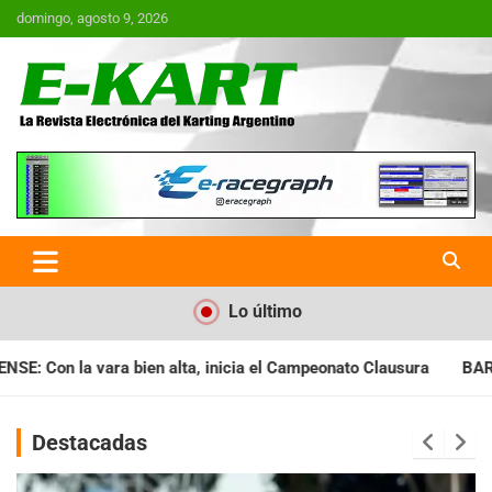
Saltar
domingo, agosto 9, 2026
al
contenido
E-Kart.com.ar | La Revista
Electrónica del Karting en
Argentina
Lo último
ia el Campeonato Clausura
BARILOCHENSE: Preparan una jorna
Destacadas