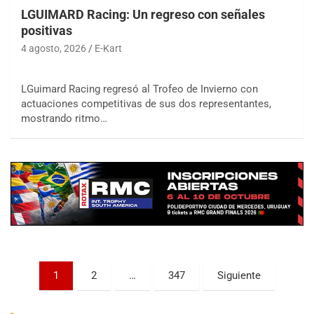
LGUIMARD Racing: Un regreso con señales
positivas
4 agosto, 2026
E-Kart
LGuimard Racing regresó al Trofeo de Invierno con
actuaciones competitivas de sus dos representantes,
COBERTURA ESPECIAL DE E-KART.COM.AR
mostrando ritmo…
08/09-AGO
IAME SERIES ARGENTINA 6
Ramiro Tot (Asfalto)
Baradero (Buenos Aires)
KDO - F6
Ciudad de Trenque Lauquen (Asfalto)
Trenque Lauquen (Buenos Aires)
ENTRERRIANO - F6 (POSTERGADA)
Parque de la Velocidad (Asfalto)
Paginación
1
2
…
347
Siguiente
Villaguay (Entre Ríos)
de
VICTORIENSE - F7