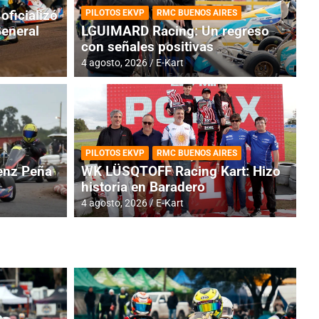
oficializó
PILOTOS EKVP
RMC BUENOS AIRES
General
LGUIMARD Racing: Un regreso
con señales positivas
4 agosto, 2026
E-Kart
RMC BUENOS AIRES
BR
ES: Cerró una jornada
I
PILOTOS EKVP
RMC BUENOS AIRES
adero
f
nz Peña
WK LÜSQTOFF Racing Kart: Hizo
historia en Baradero
6 a
4 agosto, 2026
E-Kart