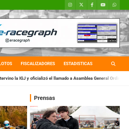
LOTOS
FISCALIZADORES
ESTADISTICAS
zó el llamado a Asamblea General Ordinaria
IAME SERIES ARGE
Prensas