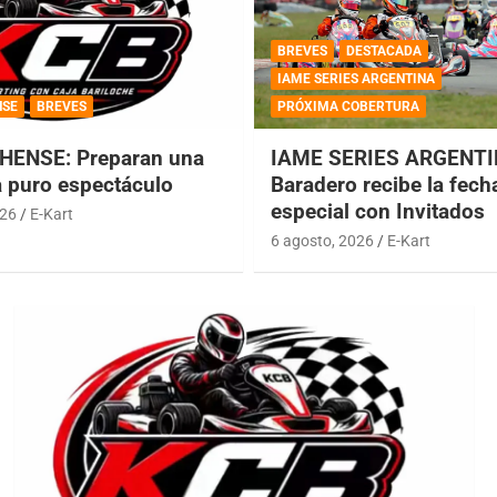
BREVES
DESTACADA
IAME SERIES ARGENTINA
NSE
BREVES
PRÓXIMA COBERTURA
HENSE: Preparan una
IAME SERIES ARGENTI
a puro espectáculo
Baradero recibe la fech
especial con Invitados
026
E-Kart
6 agosto, 2026
E-Kart