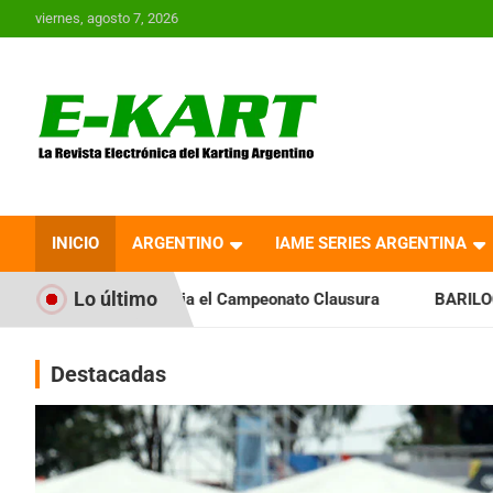
Saltar
viernes, agosto 7, 2026
al
contenido
E-Kart.com.ar | La
Revista Electrónica del
INICIO
ARGENTINO
IAME SERIES ARGENTINA
Karting en Argentina
Lo último
ia el Campeonato Clausura
BARILOCHENSE: Preparan una jo
Destacadas