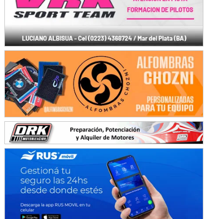
Avellaneda (Santa Fe)
SUR SANTAFESINO - F4
José Samuel Sánchez (Tierra)
Rufino (Santa Fe)
TUCUMANO - F5
Juan Navarro (Asfalto)
El Timbó (Tucumán)