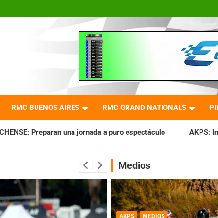
RMC BUENOS AIRES
RMC GRAND NATIONALS
PI
rnada a puro espectáculo
AKPS: Intervino la IGJ y oficiali
Medios
AKPS
MEDIOS