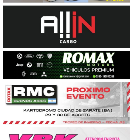
KDO - F6
Ciudad de Trenque Lauquen (Asfalto)
Trenque Lauquen (Buenos Aires)
ENTRERRIANO - F6 (POSTERGADA)
Parque de la Velocidad (Asfalto)
Villaguay (Entre Ríos)
VICTORIENSE - F7
El Cerro (Tierra)
Victoria (Entre Ríos)
PATAGONICO - F6
Moto Club Reginense (Tierra)
Gral. E. Godoy (Río Negro)
CSK - F7
Juventud Unida (Tierra)
Humboldt (Santa Fe)
NORESTE SANTAFESINO - F6
Ciudad de Avellaneda (Asfalto)