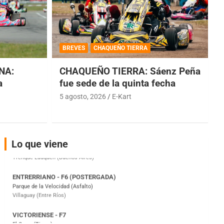
COBERTURA ESPECIAL DE E-KART.COM.AR
08/09-AGO
BREVES
CHAQUEÑO TIERRA
IAME SERIES ARGENTINA 6
Ramiro Tot (Asfalto)
NA:
CHAQUEÑO TIERRA: Sáenz Peña
Baradero (Buenos Aires)
a
fue sede de la quinta fecha
KDO - F6
5 agosto, 2026
E-Kart
Ciudad de Trenque Lauquen (Asfalto)
Trenque Lauquen (Buenos Aires)
ENTRERRIANO - F6 (POSTERGADA)
Lo que viene
Parque de la Velocidad (Asfalto)
Villaguay (Entre Ríos)
VICTORIENSE - F7
El Cerro (Tierra)
Victoria (Entre Ríos)
PATAGONICO - F6
Moto Club Reginense (Tierra)