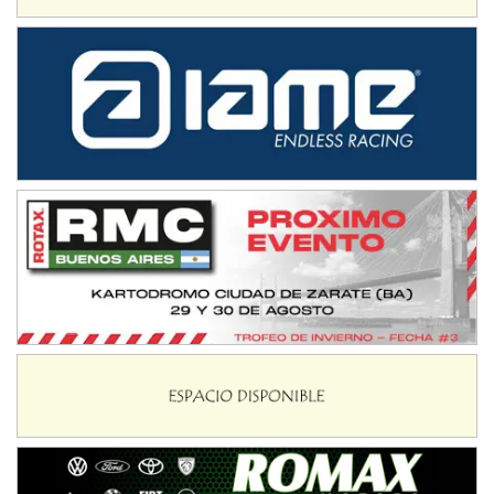
IAME SERIES ARGENTINA 6
Ramiro Tot (Asfalto)
Baradero (Buenos Aires)
KDO - F6
Ciudad de Trenque Lauquen (Asfalto)
Trenque Lauquen (Buenos Aires)
ENTRERRIANO - F6 (POSTERGADA)
Parque de la Velocidad (Asfalto)
Villaguay (Entre Ríos)
VICTORIENSE - F7
El Cerro (Tierra)
Victoria (Entre Ríos)
PATAGONICO - F6
Moto Club Reginense (Tierra)
Gral. E. Godoy (Río Negro)
CSK - F7
Juventud Unida (Tierra)
Humboldt (Santa Fe)