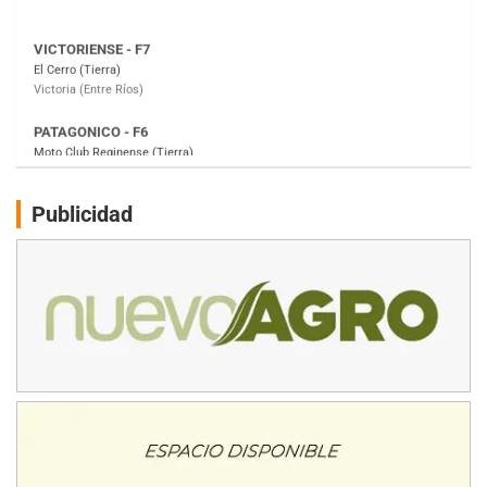
PATAGONICO - F6
Moto Club Reginense (Tierra)
Gral. E. Godoy (Río Negro)
CSK - F7
Juventud Unida (Tierra)
Humboldt (Santa Fe)
NORESTE SANTAFESINO - F6
Publicidad
Ciudad de Avellaneda (Asfalto)
Avellaneda (Santa Fe)
SUR SANTAFESINO - F4
José Samuel Sánchez (Tierra)
Rufino (Santa Fe)
TUCUMANO - F5
Juan Navarro (Asfalto)
El Timbó (Tucumán)
COBERTURA ESPECIAL DE E-KART.COM.AR
08/09-AGO