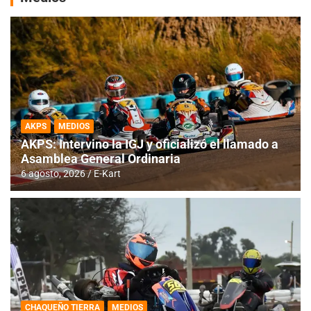
AKPS
MEDIOS
AKPS: Intervino la IGJ y oficializó el llamado a
Asamblea General Ordinaria
6 agosto, 2026
E-Kart
CHAQUEÑO TIERRA
MEDIOS