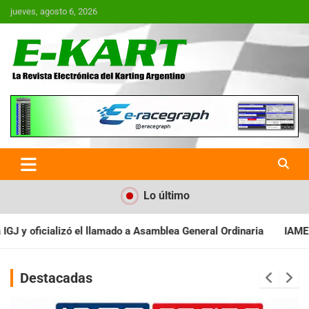
Saltar
jueves, agosto 6, 2026
al
contenido
E-Kart.com.ar | La Revista
Electrónica del Karting en
Argentina
Lo último
Asamblea General Ordinaria
IAME SERIES ARGENTINA: Baradero rec
Destacadas