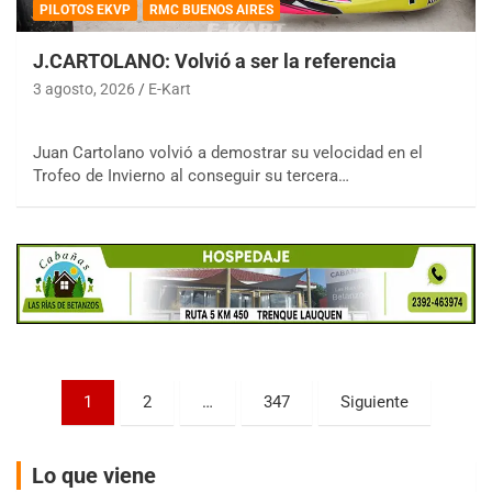
PILOTOS EKVP
RMC BUENOS AIRES
J.CARTOLANO: Volvió a ser la referencia
3 agosto, 2026
E-Kart
COBERTURA ESPECIAL DE E-KART.COM.AR
08/09-AGO
Juan Cartolano volvió a demostrar su velocidad en el
Trofeo de Invierno al conseguir su tercera…
IAME SERIES ARGENTINA 6
Ramiro Tot (Asfalto)
Baradero (Buenos Aires)
KDO - F6
Ciudad de Trenque Lauquen (Asfalto)
Trenque Lauquen (Buenos Aires)
ENTRERRIANO - F6 (POSTERGADA)
Parque de la Velocidad (Asfalto)
Paginación
Villaguay (Entre Ríos)
1
2
…
347
Siguiente
de
VICTORIENSE - F7
entradas
El Cerro (Tierra)
Lo que viene
Victoria (Entre Ríos)