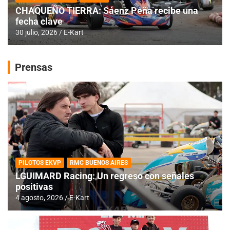
CHAQUEÑO TIERRA: Sáenz Peña recibe una
fecha clave
30 julio, 2026
E-Kart
Prensas
PILOTOS EKVP
RMC BUENOS AIRES
LGUIMARD Racing: Un regreso con señales
positivas
4 agosto, 2026
E-Kart