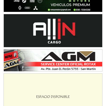
NORESTE SANTAFESINO - F6
Ciudad de Avellaneda (Asfalto)
Avellaneda (Santa Fe)
SUR SANTAFESINO - F4
José Samuel Sánchez (Tierra)
Rufino (Santa Fe)
TUCUMANO - F5
Juan Navarro (Asfalto)
El Timbó (Tucumán)