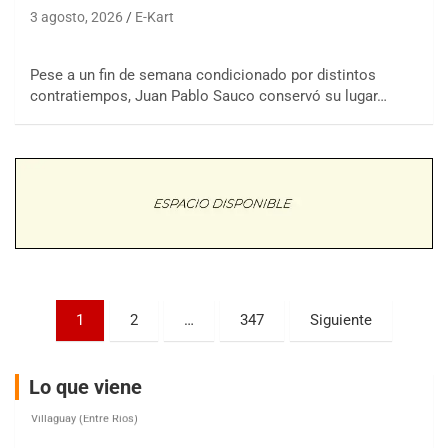
3 agosto, 2026
E-Kart
Pese a un fin de semana condicionado por distintos
COBERTURA ESPECIAL DE E-KART.COM.AR
contratiempos, Juan Pablo Sauco conservó su lugar…
08/09-AGO
IAME SERIES ARGENTINA 6
Ramiro Tot (Asfalto)
Baradero (Buenos Aires)
KDO - F6
Ciudad de Trenque Lauquen (Asfalto)
Trenque Lauquen (Buenos Aires)
ENTRERRIANO - F6 (POSTERGADA)
Parque de la Velocidad (Asfalto)
Paginación
1
2
…
347
Siguiente
Villaguay (Entre Ríos)
de
VICTORIENSE - F7
entradas
El Cerro (Tierra)
Lo que viene
Victoria (Entre Ríos)
PATAGONICO - F6