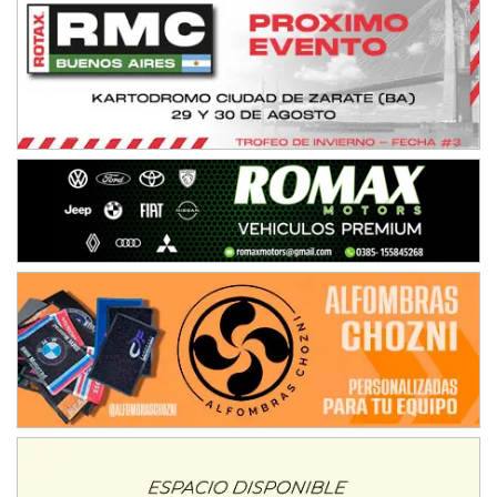
Ciudad de Avellaneda (Asfalto)
Avellaneda (Santa Fe)
SUR SANTAFESINO - F4
José Samuel Sánchez (Tierra)
Rufino (Santa Fe)
TUCUMANO - F5
Juan Navarro (Asfalto)
El Timbó (Tucumán)