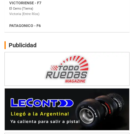
Moto Club Reginense (Tierra)
Gral. E. Godoy (Río Negro)
CSK - F7
Juventud Unida (Tierra)
Humboldt (Santa Fe)
NORESTE SANTAFESINO - F6
Publicidad
Ciudad de Avellaneda (Asfalto)
Avellaneda (Santa Fe)
SUR SANTAFESINO - F4
José Samuel Sánchez (Tierra)
Rufino (Santa Fe)
TUCUMANO - F5
Juan Navarro (Asfalto)
El Timbó (Tucumán)
COBERTURA ESPECIAL DE E-KART.COM.AR
08/09-AGO
IAME SERIES ARGENTINA 6
Ramiro Tot (Asfalto)