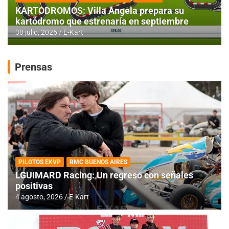
KARTODROMOS: Villa Angela prepara su
kartódromo que estrenaría en septiembre
30 julio, 2026
E-Kart
Prensas
PILOTOS EKVP
RMC BUENOS AIRES
LGUIMARD Racing: Un regreso con señales
positivas
4 agosto, 2026
E-Kart