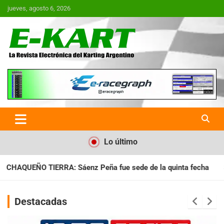
Saltar
jueves, agosto 6, 2026
al
contenido
E-Kart.com.ar | La Revista
Electrónica del Karting en
Argentina
Lo último
fue sede de la quinta fecha
SANTIAGUEÑO: Se cumplió con la
Destacadas