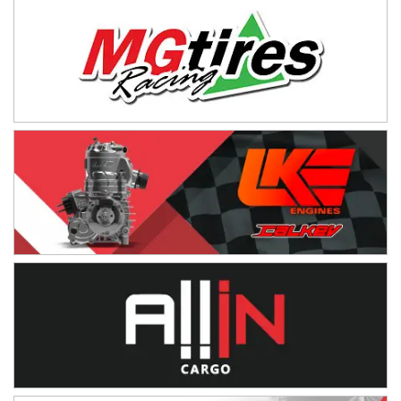
Baradero (Buenos Aires)
KDO - F6
Ciudad de Trenque Lauquen (Asfalto)
Trenque Lauquen (Buenos Aires)
ENTRERRIANO - F6 (POSTERGADA)
Parque de la Velocidad (Asfalto)
Villaguay (Entre Ríos)
VICTORIENSE - F7
El Cerro (Tierra)
Victoria (Entre Ríos)
PATAGONICO - F6
Moto Club Reginense (Tierra)
Gral. E. Godoy (Río Negro)
CSK - F7
Juventud Unida (Tierra)
Humboldt (Santa Fe)
NORESTE SANTAFESINO - F6