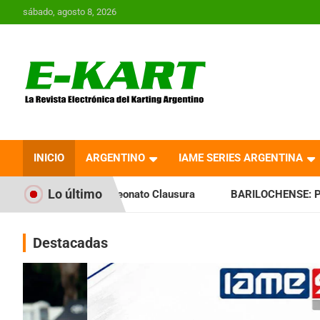
Saltar
sábado, agosto 8, 2026
al
contenido
E-Kart.com.ar | La
Revista Electrónica del
INICIO
ARGENTINO
IAME SERIES ARGENTINA
Karting en Argentina
Lo último
mpeonato Clausura
BARILOCHENSE: Preparan una jornada a 
Destacadas