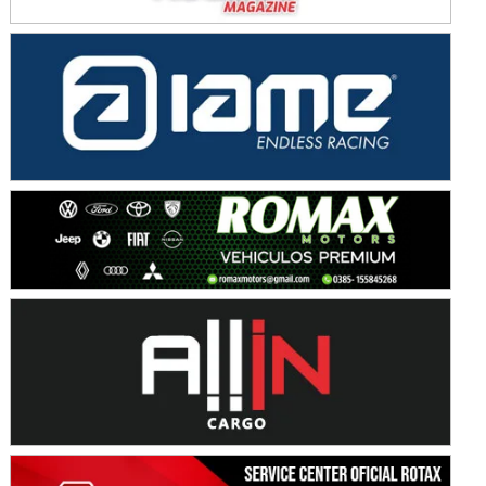
Avellaneda (Santa Fe)
SUR SANTAFESINO - F4
José Samuel Sánchez (Tierra)
Rufino (Santa Fe)
TUCUMANO - F5
Juan Navarro (Asfalto)
El Timbó (Tucumán)