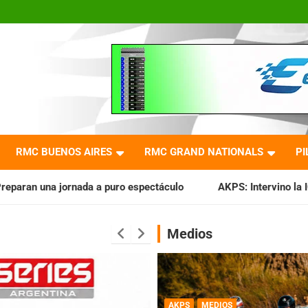
RMC BUENOS AIRES
RMC GRAND NATIONALS
PI
puro espectáculo
AKPS: Intervino la IGJ y oficializó el lla
Medios
AKPS
MEDIOS