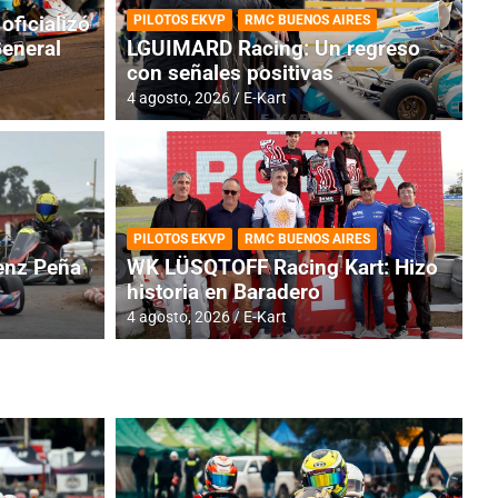
oficializó
PILOTOS EKVP
RMC BUENOS AIRES
General
LGUIMARD Racing: Un regreso
con señales positivas
4 agosto, 2026
E-Kart
RMC BUENOS AIRES
BR
ES: Cerró una jornada
I
PILOTOS EKVP
RMC BUENOS AIRES
adero
f
nz Peña
WK LÜSQTOFF Racing Kart: Hizo
historia en Baradero
6 a
4 agosto, 2026
E-Kart