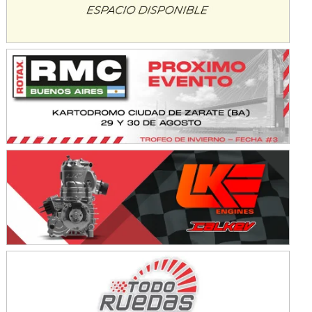
Baradero (Buenos Aires)
KDO - F6
Ciudad de Trenque Lauquen (Asfalto)
Trenque Lauquen (Buenos Aires)
ENTRERRIANO - F6 (POSTERGADA)
Parque de la Velocidad (Asfalto)
Villaguay (Entre Ríos)
VICTORIENSE - F7
El Cerro (Tierra)
Victoria (Entre Ríos)
PATAGONICO - F6
Moto Club Reginense (Tierra)
Gral. E. Godoy (Río Negro)
CSK - F7
Juventud Unida (Tierra)
Humboldt (Santa Fe)
NORESTE SANTAFESINO - F6
Ciudad de Avellaneda (Asfalto)