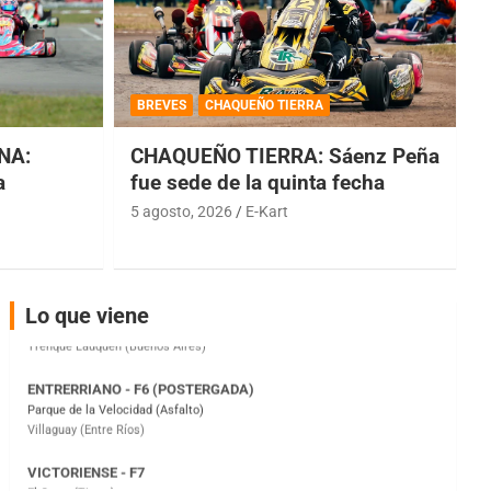
COBERTURA ESPECIAL DE E-KART.COM.AR
08/09-AGO
BREVES
CHAQUEÑO TIERRA
IAME SERIES ARGENTINA 6
NA:
CHAQUEÑO TIERRA: Sáenz Peña
Ramiro Tot (Asfalto)
Baradero (Buenos Aires)
a
fue sede de la quinta fecha
5 agosto, 2026
E-Kart
KDO - F6
Ciudad de Trenque Lauquen (Asfalto)
Trenque Lauquen (Buenos Aires)
ENTRERRIANO - F6 (POSTERGADA)
Lo que viene
Parque de la Velocidad (Asfalto)
Villaguay (Entre Ríos)
VICTORIENSE - F7
El Cerro (Tierra)
Victoria (Entre Ríos)
PATAGONICO - F6
Moto Club Reginense (Tierra)