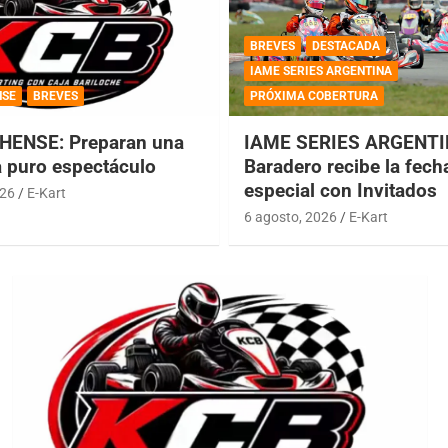
BREVES
DESTACADA
IAME SERIES ARGENTINA
NSE
BREVES
PRÓXIMA COBERTURA
HENSE: Preparan una
IAME SERIES ARGENTI
a puro espectáculo
Baradero recibe la fech
especial con Invitados
026
E-Kart
6 agosto, 2026
E-Kart