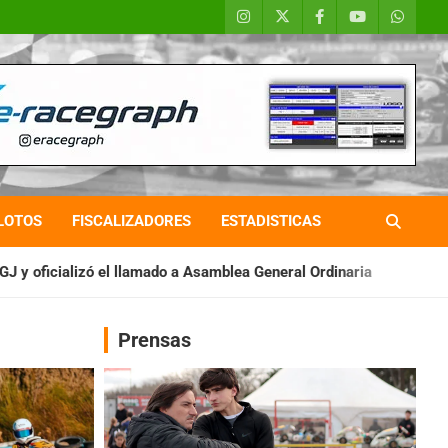
LOTOS
FISCALIZADORES
ESTADISTICAS
mado a Asamblea General Ordinaria
IAME SERIES ARGENTINA: Ba
Prensas