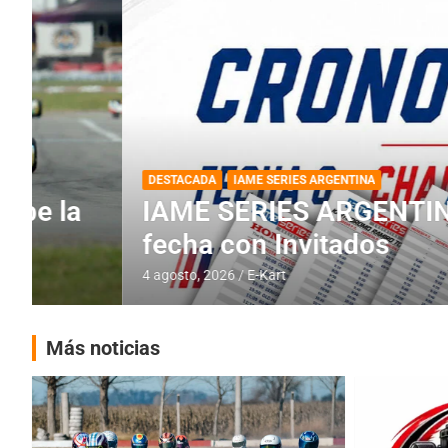
DESTACADA
IAME SERIES ARGENTINA
IAME SERIES ARGENTINA: Horar
fecha con Invitados
4 agosto, 2026
E-Kart
Más noticias