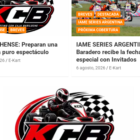
BREVES
DESTACADA
IAME SERIES ARGENTINA
NSE
BREVES
PRÓXIMA COBERTURA
HENSE: Preparan una
IAME SERIES ARGENTI
a puro espectáculo
Baradero recibe la fech
especial con Invitados
026
E-Kart
6 agosto, 2026
E-Kart