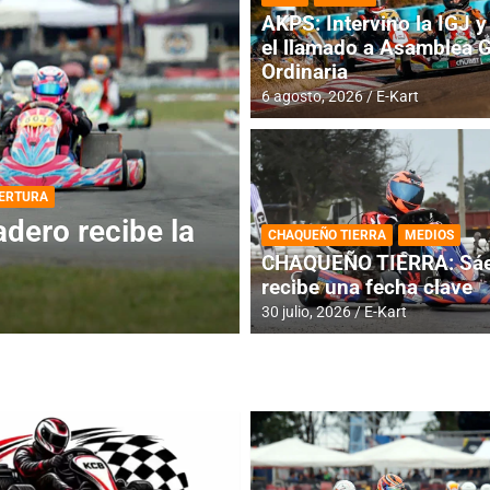
AKPS: Intervino la IGJ y 
el llamado a Asamblea 
Ordinaria
6 agosto, 2026
E-Kart
DESTACADA
INFORME CENTRAL
ios para la
RMC BUENOS AIR
CHAQUEÑO TIERRA
MEDIOS
histórica en Bar
CHAQUEÑO TIERRA: Sáe
recibe una fecha clave
4 agosto, 2026
E-Kart
30 julio, 2026
E-Kart