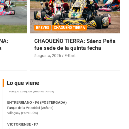
COBERTURA ESPECIAL DE E-KART.COM.AR
08/09-AGO
BREVES
CHAQUEÑO TIERRA
IAME SERIES ARGENTINA 6
Ramiro Tot (Asfalto)
NA:
CHAQUEÑO TIERRA: Sáenz Peña
Baradero (Buenos Aires)
a
fue sede de la quinta fecha
KDO - F6
5 agosto, 2026
E-Kart
Ciudad de Trenque Lauquen (Asfalto)
Trenque Lauquen (Buenos Aires)
ENTRERRIANO - F6 (POSTERGADA)
Parque de la Velocidad (Asfalto)
Lo que viene
Villaguay (Entre Ríos)
VICTORIENSE - F7
El Cerro (Tierra)
Victoria (Entre Ríos)
PATAGONICO - F6
Moto Club Reginense (Tierra)
Gral. E. Godoy (Río Negro)