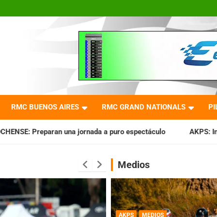
RMC BUENOS AIRES
RMC GRAND NATIONALS
PI
ada a puro espectáculo
AKPS: Intervino la IGJ y oficializó
Medios
AKPS
MEDIOS