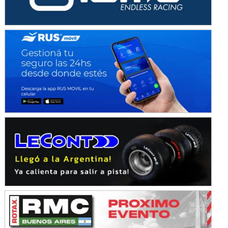
SUR SANTAFESINO - F4
José Samuel Sánchez (Tierra)
Rufino (Santa Fe)
TUCUMANO - F5
Juan Navarro (Asfalto)
El Timbó (Tucumán)