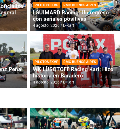
oficializó
PILOTOS EKVP
RMC BUENOS AIRES
General
LGUIMARD Racing: Un regreso
con señales positivas
4 agosto, 2026
E-Kart
RMC BUENOS AIRES
BR
ES: Cerró una jornada
I
PILOTOS EKVP
RMC BUENOS AIRES
adero
f
nz Peña
WK LÜSQTOFF Racing Kart: Hizo
historia en Baradero
6 a
4 agosto, 2026
E-Kart