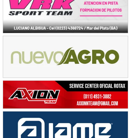
KDO - F6
Ciudad de Trenque Lauquen (Asfalto)
Trenque Lauquen (Buenos Aires)
ENTRERRIANO - F6 (POSTERGADA)
Parque de la Velocidad (Asfalto)
Villaguay (Entre Ríos)
VICTORIENSE - F7
El Cerro (Tierra)
Victoria (Entre Ríos)
PATAGONICO - F6
Moto Club Reginense (Tierra)
Gral. E. Godoy (Río Negro)
CSK - F7
Juventud Unida (Tierra)
Humboldt (Santa Fe)
NORESTE SANTAFESINO - F6
Ciudad de Avellaneda (Asfalto)
Avellaneda (Santa Fe)