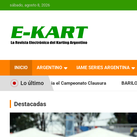
Saltar
sábado, agosto 8, 2026
al
contenido
E-Kart.com.ar | La
Revista Electrónica del
INICIO
ARGENTINO
IAME SERIES ARGENTINA
Karting en Argentina
Lo último
 el Campeonato Clausura
BARILOCHENSE: Preparan una jorn
Destacadas