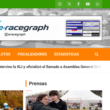
LOTOS
FISCALIZADORES
ESTADISTICAS
 el llamado a Asamblea General Ordinaria
IAME SERIES ARGENT
Prensas