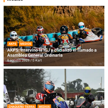
AKPS
MEDIOS
AKPS: Intervino la IGJ y oficializó el llamado a
Asamblea General Ordinaria
6 agosto, 2026
E-Kart
CHAQUEÑO TIERRA
MEDIOS