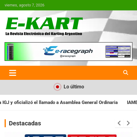
Saltar
viernes, agosto 7, 2026
al
contenido
E-Kart.com.ar | La Revista
Electrónica del Karting en
Argentina
Lo último
eneral Ordinaria
IAME SERIES ARGENTINA: Baradero recibe la f
Destacadas