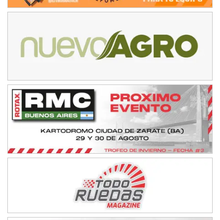
Ramiro Tot (Asfalto)
Baradero (Buenos Aires)
KDO - F6
Ciudad de Trenque Lauquen (Asfalto)
Trenque Lauquen (Buenos Aires)
ENTRERRIANO - F6 (POSTERGADA)
Parque de la Velocidad (Asfalto)
Villaguay (Entre Ríos)
VICTORIENSE - F7
El Cerro (Tierra)
Victoria (Entre Ríos)
PATAGONICO - F6
Moto Club Reginense (Tierra)
Gral. E. Godoy (Río Negro)
CSK - F7
Juventud Unida (Tierra)
Humboldt (Santa Fe)
NORESTE SANTAFESINO - F6