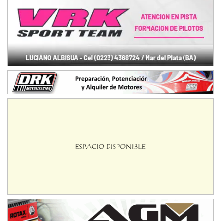
Ciudad de Avellaneda (Asfalto)
Avellaneda (Santa Fe)
SUR SANTAFESINO - F4
José Samuel Sánchez (Tierra)
Rufino (Santa Fe)
TUCUMANO - F5
Juan Navarro (Asfalto)
El Timbó (Tucumán)