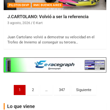
PILOTOS EKVP
RMC BUENOS AIRES
J.CARTOLANO: Volvió a ser la referencia
3 agosto, 2026
E-Kart
COBERTURA ESPECIAL DE E-KART.COM.AR
08/09-AGO
IAME SERIES ARGENTINA 6
Juan Cartolano volvió a demostrar su velocidad en el
Ramiro Tot (Asfalto)
Trofeo de Invierno al conseguir su tercera…
Baradero (Buenos Aires)
KDO - F6
Ciudad de Trenque Lauquen (Asfalto)
Trenque Lauquen (Buenos Aires)
ENTRERRIANO - F6 (POSTERGADA)
Parque de la Velocidad (Asfalto)
Villaguay (Entre Ríos)
Paginación
1
2
…
347
Siguiente
VICTORIENSE - F7
de
El Cerro (Tierra)
Victoria (Entre Ríos)
entradas
Lo que viene