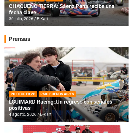
CHAQUEÑO TIERRA: Sáenz Peña recibe una
fecha clave
30 julio, 2026
E-Kart
Prensas
PILOTOS EKVP
RMC BUENOS AIRES
LGUIMARD Racing: Un regreso con señales
positivas
4 agosto, 2026
E-Kart