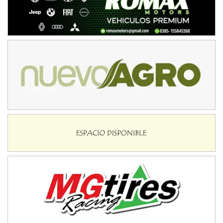
Baradero (Buenos Aires)
KDO - F6
Ciudad de Trenque Lauquen (Asfalto)
Trenque Lauquen (Buenos Aires)
ENTRERRIANO - F6 (POSTERGADA)
Parque de la Velocidad (Asfalto)
Villaguay (Entre Ríos)
VICTORIENSE - F7
El Cerro (Tierra)
Victoria (Entre Ríos)
PATAGONICO - F6
Moto Club Reginense (Tierra)
Gral. E. Godoy (Río Negro)
CSK - F7
Juventud Unida (Tierra)
Humboldt (Santa Fe)
NORESTE SANTAFESINO - F6