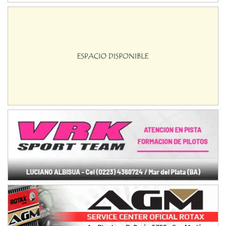
Ciudad de Avellaneda (Asfalto)
Avellaneda (Santa Fe)
SUR SANTAFESINO - F4
José Samuel Sánchez (Tierra)
Rufino (Santa Fe)
TUCUMANO - F5
Juan Navarro (Asfalto)
El Timbó (Tucumán)