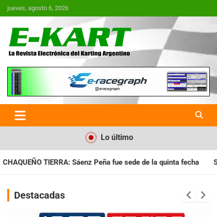
Saltar
jueves, agosto 6, 2026
al
contenido
E-Kart.com.ar | La Revista
Electrónica del Karting en
Argentina
Lo último
 fue sede de la quinta fecha
SANTIAGUEÑO: Se cumplió con la
Destacadas