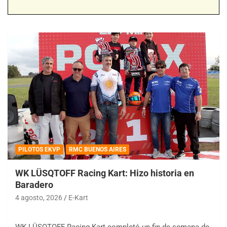
PILOTOS EKVP
RMC BUENOS AIRES
WK LÜSQTOFF Racing Kart: Hizo historia en
Baradero
4 agosto, 2026
E-Kart
WK LÜSQTOFF Racing Kart completó un fin de semana de