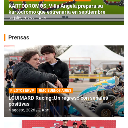
KARTODROMOS: Villa Angela prepara su
kartódromo que estrenaría en septiembre
30 julio, 2026
E-Kart
Prensas
PILOTOS EKVP
RMC BUENOS AIRES
LGUIMARD Racing: Un regreso con señales
positivas
4 agosto, 2026
E-Kart