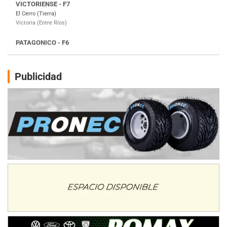
Moto Club Reginense (Tierra)
Gral. E. Godoy (Río Negro)
CSK - F7
Juventud Unida (Tierra)
Humboldt (Santa Fe)
NORESTE SANTAFESINO - F6
Publicidad
Ciudad de Avellaneda (Asfalto)
Avellaneda (Santa Fe)
SUR SANTAFESINO - F4
José Samuel Sánchez (Tierra)
Rufino (Santa Fe)
TUCUMANO - F5
Juan Navarro (Asfalto)
El Timbó (Tucumán)
COBERTURA ESPECIAL DE E-KART.COM.AR
08/09-AGO
IAME SERIES ARGENTINA 6
Ramiro Tot (Asfalto)