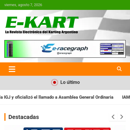
Saltar
viernes, agosto 7, 2026
al
contenido
E-Kart.com.ar | La Revista
Electrónica del Karting en
Argentina
Lo último
a Asamblea General Ordinaria
IAME SERIES ARGENTINA: Baradero r
Destacadas