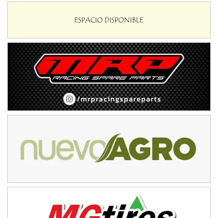
NORESTE SANTAFESINO - F6
Ciudad de Avellaneda (Asfalto)
Avellaneda (Santa Fe)
SUR SANTAFESINO - F4
José Samuel Sánchez (Tierra)
Rufino (Santa Fe)
TUCUMANO - F5
Juan Navarro (Asfalto)
El Timbó (Tucumán)