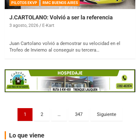
PILOTOS EKVP
RMC BUENOS AIRES
J.CARTOLANO: Volvió a ser la referencia
3 agosto, 2026
E-Kart
COBERTURA ESPECIAL DE E-KART.COM.AR
Juan Cartolano volvió a demostrar su velocidad en el
08/09-AGO
Trofeo de Invierno al conseguir su tercera…
IAME SERIES ARGENTINA 6
Ramiro Tot (Asfalto)
Baradero (Buenos Aires)
KDO - F6
Ciudad de Trenque Lauquen (Asfalto)
Trenque Lauquen (Buenos Aires)
ENTRERRIANO - F6 (POSTERGADA)
Parque de la Velocidad (Asfalto)
Paginación
1
2
…
347
Siguiente
Villaguay (Entre Ríos)
de
VICTORIENSE - F7
entradas
Lo que viene
El Cerro (Tierra)
Victoria (Entre Ríos)