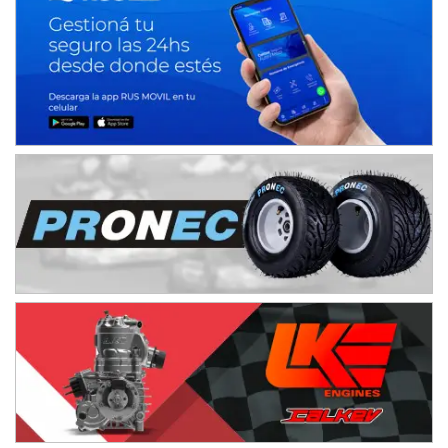
IAME SERIES ARGENTINA 6
Ramiro Tot (Asfalto)
Baradero (Buenos Aires)
KDO - F6
Ciudad de Trenque Lauquen (Asfalto)
Trenque Lauquen (Buenos Aires)
ENTRERRIANO - F6 (POSTERGADA)
Parque de la Velocidad (Asfalto)
Villaguay (Entre Ríos)
VICTORIENSE - F7
El Cerro (Tierra)
Victoria (Entre Ríos)
PATAGONICO - F6
Moto Club Reginense (Tierra)
Gral. E. Godoy (Río Negro)
CSK - F7
Juventud Unida (Tierra)
Humboldt (Santa Fe)