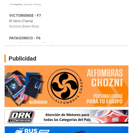
PATAGONICO - F6
Moto Club Reginense (Tierra)
Gral. E. Godoy (Río Negro)
CSK - F7
Juventud Unida (Tierra)
Humboldt (Santa Fe)
NORESTE SANTAFESINO - F6
Publicidad
Ciudad de Avellaneda (Asfalto)
Avellaneda (Santa Fe)
SUR SANTAFESINO - F4
José Samuel Sánchez (Tierra)
Rufino (Santa Fe)
TUCUMANO - F5
Juan Navarro (Asfalto)
El Timbó (Tucumán)
COBERTURA ESPECIAL DE E-KART.COM.AR
08/09-AGO