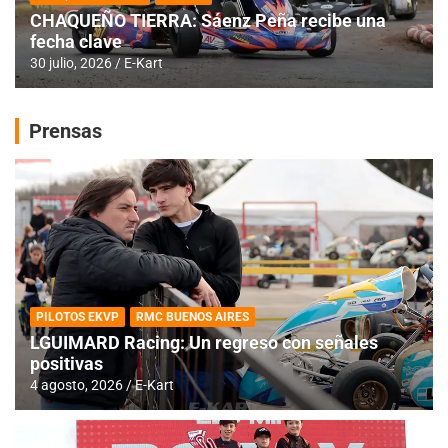
CHAQUEÑO TIERRA: Sáenz Peña recibe una
fecha clave
30 julio, 2026
E-Kart
Prensas
PILOTOS EKVP
RMC BUENOS AIRES
LGUIMARD Racing: Un regreso con señales
positivas
4 agosto, 2026
E-Kart