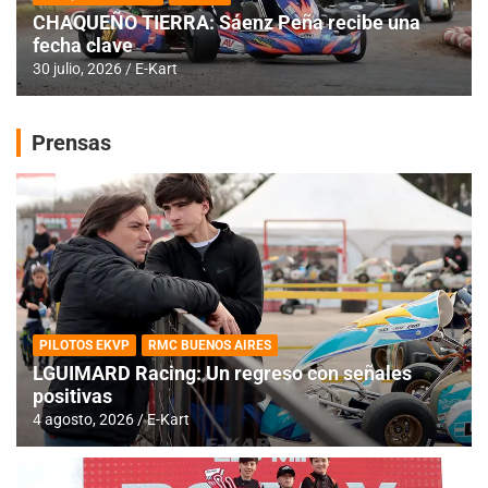
CHAQUEÑO TIERRA: Sáenz Peña recibe una
fecha clave
30 julio, 2026
E-Kart
Prensas
PILOTOS EKVP
RMC BUENOS AIRES
LGUIMARD Racing: Un regreso con señales
positivas
4 agosto, 2026
E-Kart