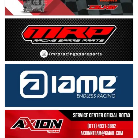
Humboldt (Santa Fe)
NORESTE SANTAFESINO - F6
Ciudad de Avellaneda (Asfalto)
Avellaneda (Santa Fe)
SUR SANTAFESINO - F4
José Samuel Sánchez (Tierra)
Rufino (Santa Fe)
TUCUMANO - F5
Juan Navarro (Asfalto)
El Timbó (Tucumán)