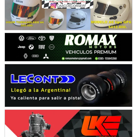
08/09-AGO
IAME SERIES ARGENTINA 6
Ramiro Tot (Asfalto)
Baradero (Buenos Aires)
KDO - F6
Ciudad de Trenque Lauquen (Asfalto)
Trenque Lauquen (Buenos Aires)
ENTRERRIANO - F6 (POSTERGADA)
Parque de la Velocidad (Asfalto)
Villaguay (Entre Ríos)
VICTORIENSE - F7
El Cerro (Tierra)
Victoria (Entre Ríos)
PATAGONICO - F6
Moto Club Reginense (Tierra)
Gral. E. Godoy (Río Negro)
CSK - F7
Juventud Unida (Tierra)