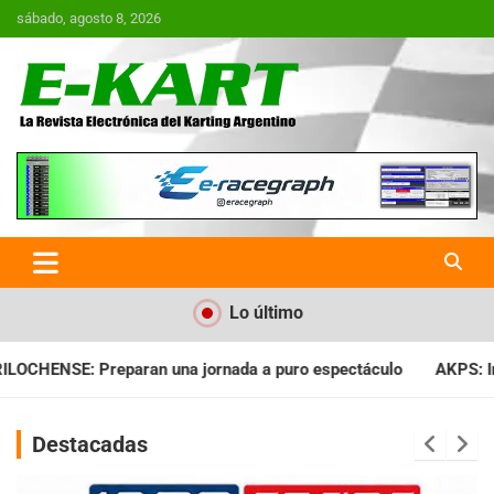
Saltar
sábado, agosto 8, 2026
al
contenido
E-Kart.com.ar | La Revista
Electrónica del Karting en
Argentina
Lo último
da a puro espectáculo
AKPS: Intervino la IGJ y oficializó el 
Destacadas