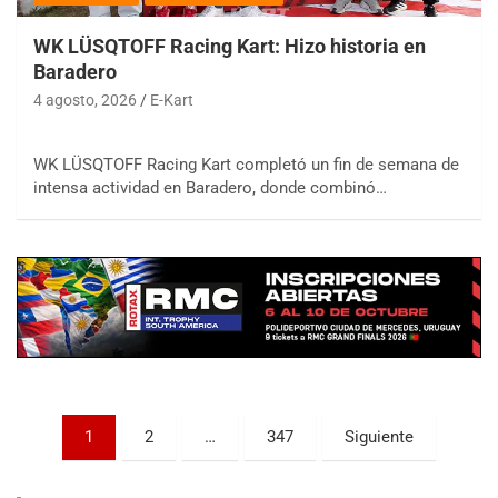
WK LÜSQTOFF Racing Kart: Hizo historia en
Baradero
4 agosto, 2026
E-Kart
WK LÜSQTOFF Racing Kart completó un fin de semana de
COBERTURA ESPECIAL DE E-KART.COM.AR
08/09-AGO
intensa actividad en Baradero, donde combinó…
IAME SERIES ARGENTINA 6
Ramiro Tot (Asfalto)
Baradero (Buenos Aires)
KDO - F6
Ciudad de Trenque Lauquen (Asfalto)
Trenque Lauquen (Buenos Aires)
ENTRERRIANO - F6 (POSTERGADA)
Parque de la Velocidad (Asfalto)
Paginación
1
2
…
347
Siguiente
Villaguay (Entre Ríos)
de
VICTORIENSE - F7