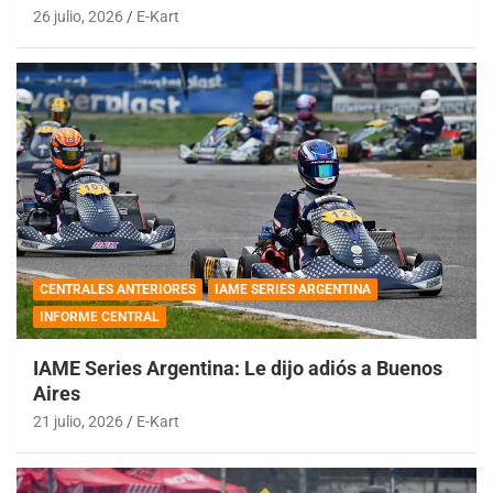
26 julio, 2026
E-Kart
CENTRALES ANTERIORES
IAME SERIES ARGENTINA
INFORME CENTRAL
IAME Series Argentina: Le dijo adiós a Buenos
Aires
21 julio, 2026
E-Kart