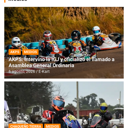
AKPS
MEDIOS
AKPS: Intervino la IGJ y oficializó el llamado a
Asamblea General Ordinaria
6 agosto, 2026
E-Kart
CHAQUEÑO TIERRA
MEDIOS