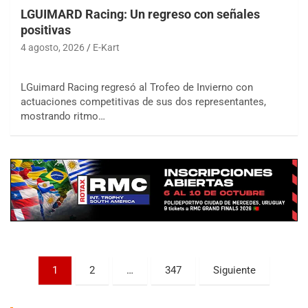
LGUIMARD Racing: Un regreso con señales
positivas
4 agosto, 2026
E-Kart
LGuimard Racing regresó al Trofeo de Invierno con
actuaciones competitivas de sus dos representantes,
COBERTURA ESPECIAL DE E-KART.COM.AR
mostrando ritmo…
08/09-AGO
IAME SERIES ARGENTINA 6
Ramiro Tot (Asfalto)
Baradero (Buenos Aires)
KDO - F6
Ciudad de Trenque Lauquen (Asfalto)
Trenque Lauquen (Buenos Aires)
ENTRERRIANO - F6 (POSTERGADA)
Parque de la Velocidad (Asfalto)
Paginación
1
2
…
347
Siguiente
Villaguay (Entre Ríos)
de
VICTORIENSE - F7