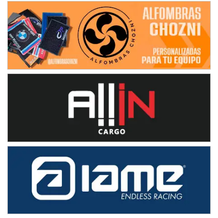
Juventud Unida (Tierra)
Humboldt (Santa Fe)
NORESTE SANTAFESINO - F6
Ciudad de Avellaneda (Asfalto)
Avellaneda (Santa Fe)
SUR SANTAFESINO - F4
José Samuel Sánchez (Tierra)
Rufino (Santa Fe)
TUCUMANO - F5
Juan Navarro (Asfalto)
El Timbó (Tucumán)