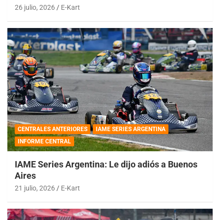
26 julio, 2026
E-Kart
CENTRALES ANTERIORES
IAME SERIES ARGENTINA
INFORME CENTRAL
IAME Series Argentina: Le dijo adiós a Buenos
Aires
21 julio, 2026
E-Kart