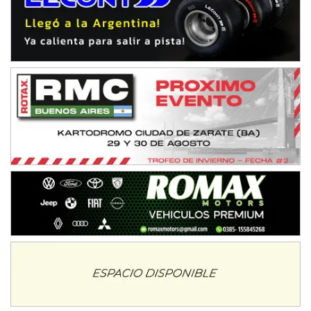
08/09-AGO
IAME SERIES ARGENTINA 6
Ramiro Tot (Asfalto)
Baradero (Buenos Aires)
KDO - F6
Ciudad de Trenque Lauquen (Asfalto)
Trenque Lauquen (Buenos Aires)
ENTRERRIANO - F6 (POSTERGADA)
Parque de la Velocidad (Asfalto)
Villaguay (Entre Ríos)
VICTORIENSE - F7
El Cerro (Tierra)
Victoria (Entre Ríos)
PATAGONICO - F6
Moto Club Reginense (Tierra)
Gral. E. Godoy (Río Negro)
CSK - F7