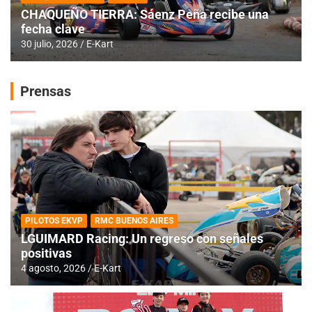
CHAQUEÑO TIERRA: Sáenz Peña recibe una
fecha clave
30 julio, 2026
E-Kart
Prensas
PILOTOS EKVP
RMC BUENOS AIRES
LGUIMARD Racing: Un regreso con señales
positivas
4 agosto, 2026
E-Kart