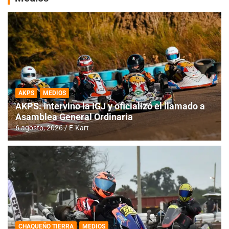
AKPS
MEDIOS
AKPS: Intervino la IGJ y oficializó el llamado a
Asamblea General Ordinaria
6 agosto, 2026
E-Kart
CHAQUEÑO TIERRA
MEDIOS