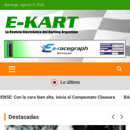
Saltar
domingo, agosto 9, 2026
al
contenido
E-Kart.com.ar | La Revista
Electrónica del Karting en
Argentina
Lo último
cia el Campeonato Clausura
BARILOCHENSE: Preparan una jorna
Destacadas