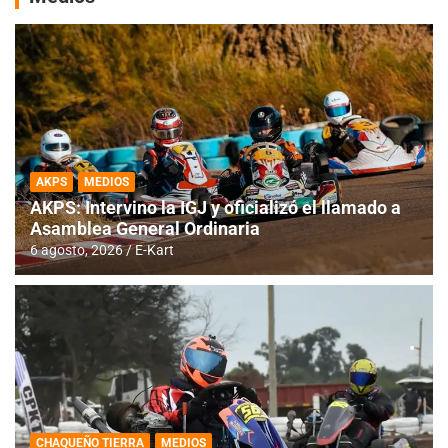
AKPS
MEDIOS
AKPS: Intervino la IGJ y oficializó el llamado a
Asamblea General Ordinaria
6 agosto, 2026
E-Kart
CHAQUEÑO TIERRA
MEDIOS