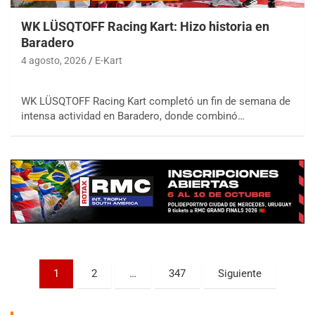
WK LÜSQTOFF Racing Kart: Hizo historia en
Baradero
4 agosto, 2026
E-Kart
WK LÜSQTOFF Racing Kart completó un fin de semana de
COBERTURA ESPECIAL DE E-KART.COM.AR
intensa actividad en Baradero, donde combinó…
08/09-AGO
IAME SERIES ARGENTINA 6
Ramiro Tot (Asfalto)
Baradero (Buenos Aires)
KDO - F6
Ciudad de Trenque Lauquen (Asfalto)
Trenque Lauquen (Buenos Aires)
ENTRERRIANO - F6 (POSTERGADA)
Parque de la Velocidad (Asfalto)
Paginación
1
2
…
347
Siguiente
Villaguay (Entre Ríos)
de
VICTORIENSE - F7
entradas