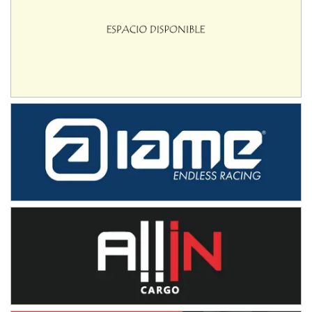
08/09-AGO
IAME SERIES ARGENTINA 6
Ramiro Tot (Asfalto)
Baradero (Buenos Aires)
KDO - F6
Ciudad de Trenque Lauquen (Asfalto)
Trenque Lauquen (Buenos Aires)
ENTRERRIANO - F6 (POSTERGADA)
Parque de la Velocidad (Asfalto)
Villaguay (Entre Ríos)
VICTORIENSE - F7
El Cerro (Tierra)
Victoria (Entre Ríos)
PATAGONICO - F6
Moto Club Reginense (Tierra)
Gral. E. Godoy (Río Negro)
CSK - F7
Juventud Unida (Tierra)