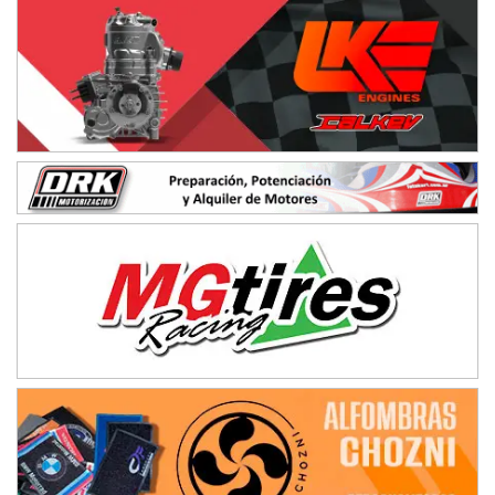
Humboldt (Santa Fe)
NORESTE SANTAFESINO - F6
Ciudad de Avellaneda (Asfalto)
Avellaneda (Santa Fe)
SUR SANTAFESINO - F4
José Samuel Sánchez (Tierra)
Rufino (Santa Fe)
TUCUMANO - F5
Juan Navarro (Asfalto)
El Timbó (Tucumán)