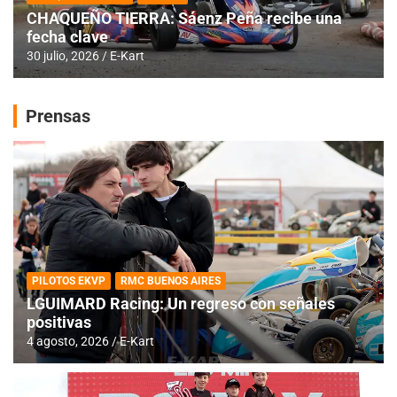
CHAQUEÑO TIERRA: Sáenz Peña recibe una
fecha clave
30 julio, 2026
E-Kart
Prensas
PILOTOS EKVP
RMC BUENOS AIRES
LGUIMARD Racing: Un regreso con señales
positivas
4 agosto, 2026
E-Kart