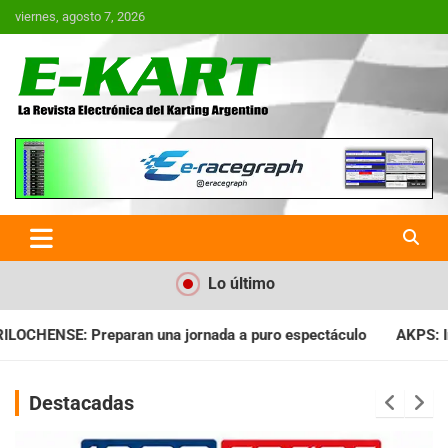
Saltar
viernes, agosto 7, 2026
al
contenido
E-Kart.com.ar | La Revista
Electrónica del Karting en
Argentina
Lo último
da a puro espectáculo
AKPS: Intervino la IGJ y oficializó el 
Destacadas