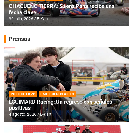
CHAQUEÑO TIERRA: Sáenz Peña recibe una
fecha clave
30 julio, 2026
E-Kart
Prensas
PILOTOS EKVP
RMC BUENOS AIRES
LGUIMARD Racing: Un regreso con señales
positivas
4 agosto, 2026
E-Kart