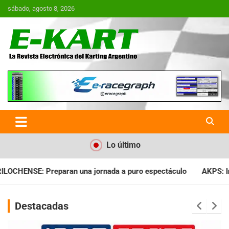
Saltar
sábado, agosto 8, 2026
al
contenido
E-Kart.com.ar | La Revista
Electrónica del Karting en
Argentina
Lo último
da a puro espectáculo
AKPS: Intervino la IGJ y oficializó el 
Destacadas