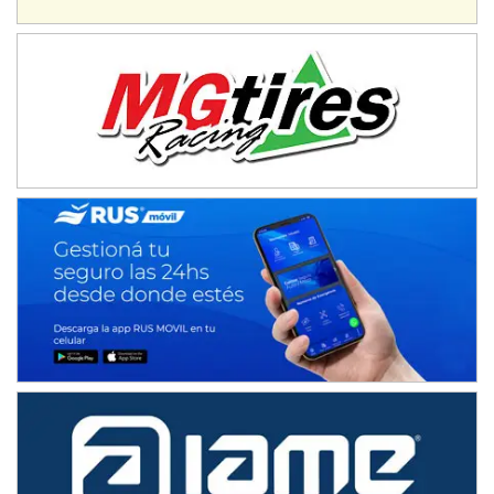
Humboldt (Santa Fe)
NORESTE SANTAFESINO - F6
Ciudad de Avellaneda (Asfalto)
Avellaneda (Santa Fe)
SUR SANTAFESINO - F4
José Samuel Sánchez (Tierra)
Rufino (Santa Fe)
TUCUMANO - F5
Juan Navarro (Asfalto)
El Timbó (Tucumán)