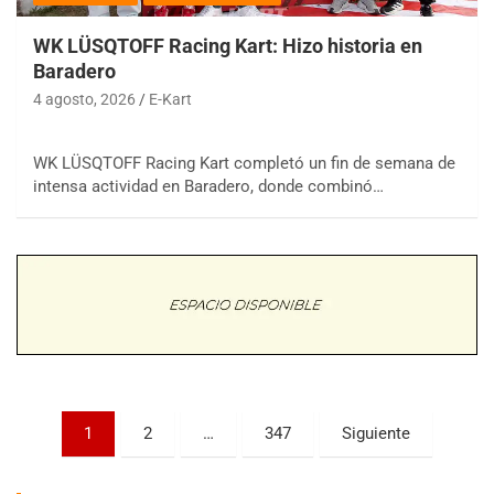
WK LÜSQTOFF Racing Kart: Hizo historia en
Baradero
4 agosto, 2026
E-Kart
WK LÜSQTOFF Racing Kart completó un fin de semana de
COBERTURA ESPECIAL DE E-KART.COM.AR
intensa actividad en Baradero, donde combinó…
08/09-AGO
IAME SERIES ARGENTINA 6
Ramiro Tot (Asfalto)
Baradero (Buenos Aires)
KDO - F6
Ciudad de Trenque Lauquen (Asfalto)
Trenque Lauquen (Buenos Aires)
ENTRERRIANO - F6 (POSTERGADA)
Parque de la Velocidad (Asfalto)
Paginación
1
2
…
347
Siguiente
Villaguay (Entre Ríos)
de
VICTORIENSE - F7