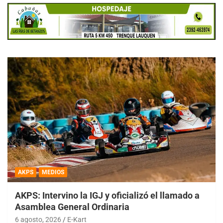
AKPS
MEDIOS
AKPS: Intervino la IGJ y oficializó el llamado a
Asamblea General Ordinaria
6 agosto, 2026
E-Kart