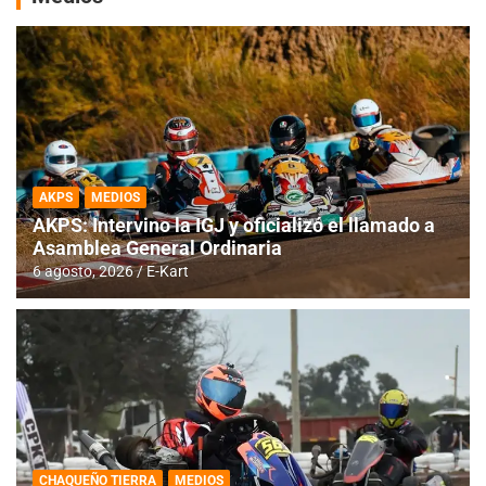
AKPS
MEDIOS
AKPS: Intervino la IGJ y oficializó el llamado a
Asamblea General Ordinaria
6 agosto, 2026
E-Kart
CHAQUEÑO TIERRA
MEDIOS