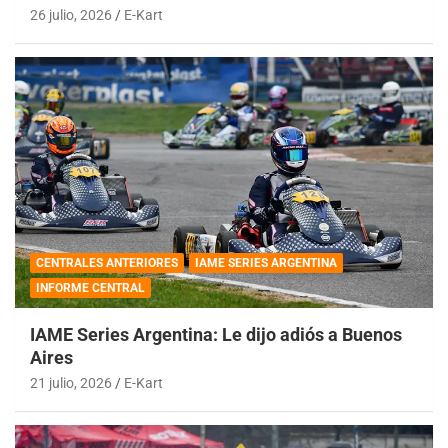
26 julio, 2026
E-Kart
CENTRALES ANTERIORES
IAME SERIES ARGENTINA
INFORME CENTRAL
IAME Series Argentina: Le dijo adiós a Buenos
Aires
21 julio, 2026
E-Kart