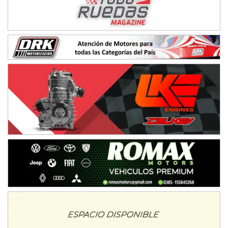
08/09-AGO
IAME SERIES ARGENTINA 6
Ramiro Tot (Asfalto)
Baradero (Buenos Aires)
KDO - F6
Ciudad de Trenque Lauquen (Asfalto)
Trenque Lauquen (Buenos Aires)
ENTRERRIANO - F6 (POSTERGADA)
Parque de la Velocidad (Asfalto)
Villaguay (Entre Ríos)
VICTORIENSE - F7
El Cerro (Tierra)
Victoria (Entre Ríos)
PATAGONICO - F6
Moto Club Reginense (Tierra)
Gral. E. Godoy (Río Negro)
CSK - F7
Juventud Unida (Tierra)