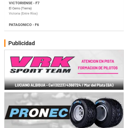
Moto Club Reginense (Tierra)
Gral. E. Godoy (Río Negro)
CSK - F7
Juventud Unida (Tierra)
Humboldt (Santa Fe)
NORESTE SANTAFESINO - F6
Publicidad
Ciudad de Avellaneda (Asfalto)
Avellaneda (Santa Fe)
SUR SANTAFESINO - F4
José Samuel Sánchez (Tierra)
Rufino (Santa Fe)
TUCUMANO - F5
Juan Navarro (Asfalto)
El Timbó (Tucumán)
COBERTURA ESPECIAL DE E-KART.COM.AR
08/09-AGO
IAME SERIES ARGENTINA 6
Ramiro Tot (Asfalto)