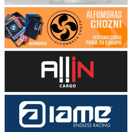
Baradero (Buenos Aires)
KDO - F6
Ciudad de Trenque Lauquen (Asfalto)
Trenque Lauquen (Buenos Aires)
ENTRERRIANO - F6 (POSTERGADA)
Parque de la Velocidad (Asfalto)
Villaguay (Entre Ríos)
VICTORIENSE - F7
El Cerro (Tierra)
Victoria (Entre Ríos)
PATAGONICO - F6
Moto Club Reginense (Tierra)
Gral. E. Godoy (Río Negro)
CSK - F7
Juventud Unida (Tierra)
Humboldt (Santa Fe)
NORESTE SANTAFESINO - F6