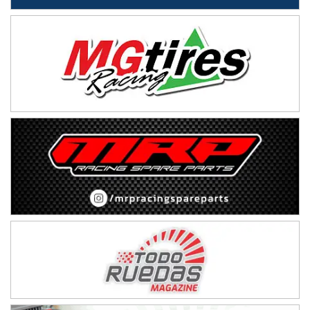
Ciudad de Avellaneda (Asfalto)
Avellaneda (Santa Fe)
SUR SANTAFESINO - F4
José Samuel Sánchez (Tierra)
Rufino (Santa Fe)
TUCUMANO - F5
Juan Navarro (Asfalto)
El Timbó (Tucumán)