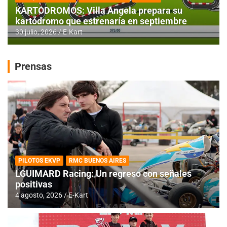
KARTODROMOS: Villa Angela prepara su
kartódromo que estrenaría en septiembre
30 julio, 2026
E-Kart
Prensas
PILOTOS EKVP
RMC BUENOS AIRES
LGUIMARD Racing: Un regreso con señales
positivas
4 agosto, 2026
E-Kart