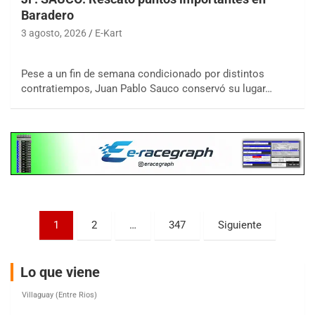
Baradero
3 agosto, 2026
E-Kart
COBERTURA ESPECIAL DE E-KART.COM.AR
08/09-AGO
Pese a un fin de semana condicionado por distintos
contratiempos, Juan Pablo Sauco conservó su lugar…
IAME SERIES ARGENTINA 6
Ramiro Tot (Asfalto)
Baradero (Buenos Aires)
KDO - F6
Ciudad de Trenque Lauquen (Asfalto)
Trenque Lauquen (Buenos Aires)
ENTRERRIANO - F6 (POSTERGADA)
Parque de la Velocidad (Asfalto)
Paginación
1
2
…
347
Siguiente
Villaguay (Entre Ríos)
de
VICTORIENSE - F7
entradas
Lo que viene
El Cerro (Tierra)
Victoria (Entre Ríos)
PATAGONICO - F6