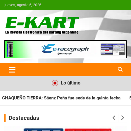
Saltar
jueves, agosto 6, 2026
al
contenido
E-Kart.com.ar | La Revista
Electrónica del Karting en
Argentina
Lo último
fue sede de la quinta fecha
SANTIAGUEÑO: Se cumplió con la 
Destacadas