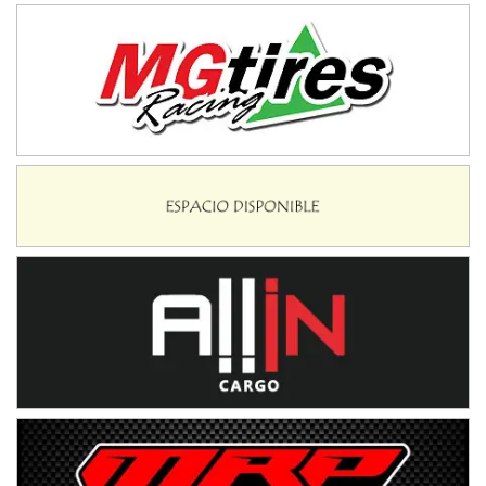
Avellaneda (Santa Fe)
SUR SANTAFESINO - F4
José Samuel Sánchez (Tierra)
Rufino (Santa Fe)
TUCUMANO - F5
Juan Navarro (Asfalto)
El Timbó (Tucumán)