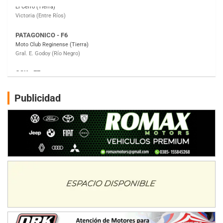
Gral. E. Godoy (Río Negro)
CSK - F7
Juventud Unida (Tierra)
Humboldt (Santa Fe)
NORESTE SANTAFESINO - F6
Ciudad de Avellaneda (Asfalto)
Avellaneda (Santa Fe)
Publicidad
SUR SANTAFESINO - F4
José Samuel Sánchez (Tierra)
Rufino (Santa Fe)
TUCUMANO - F5
Juan Navarro (Asfalto)
El Timbó (Tucumán)
COBERTURA ESPECIAL DE E-KART.COM.AR
08/09-AGO
IAME SERIES ARGENTINA 6
Ramiro Tot (Asfalto)