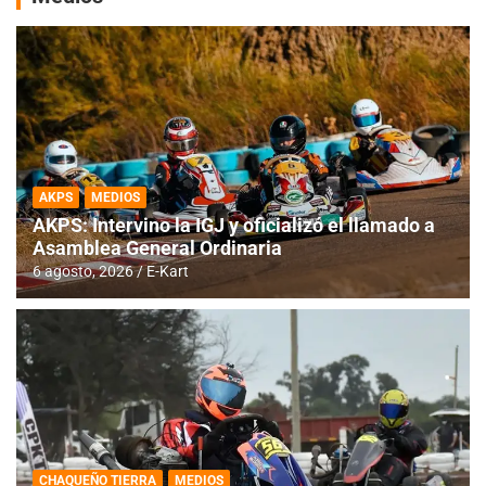
AKPS
MEDIOS
AKPS: Intervino la IGJ y oficializó el llamado a
Asamblea General Ordinaria
6 agosto, 2026
E-Kart
CHAQUEÑO TIERRA
MEDIOS