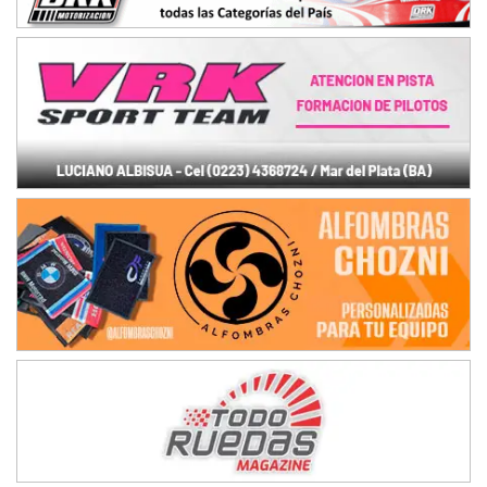
Baradero (Buenos Aires)
KDO - F6
Ciudad de Trenque Lauquen (Asfalto)
Trenque Lauquen (Buenos Aires)
ENTRERRIANO - F6 (POSTERGADA)
Parque de la Velocidad (Asfalto)
Villaguay (Entre Ríos)
VICTORIENSE - F7
El Cerro (Tierra)
Victoria (Entre Ríos)
PATAGONICO - F6
Moto Club Reginense (Tierra)
Gral. E. Godoy (Río Negro)
CSK - F7
Juventud Unida (Tierra)
Humboldt (Santa Fe)
NORESTE SANTAFESINO - F6
Ciudad de Avellaneda (Asfalto)