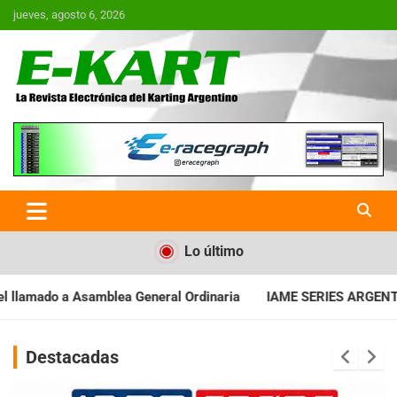
Saltar
jueves, agosto 6, 2026
al
contenido
E-Kart.com.ar | La Revista
Electrónica del Karting en
Argentina
Lo último
 Ordinaria
IAME SERIES ARGENTINA: Baradero recibe la fecha e
Destacadas