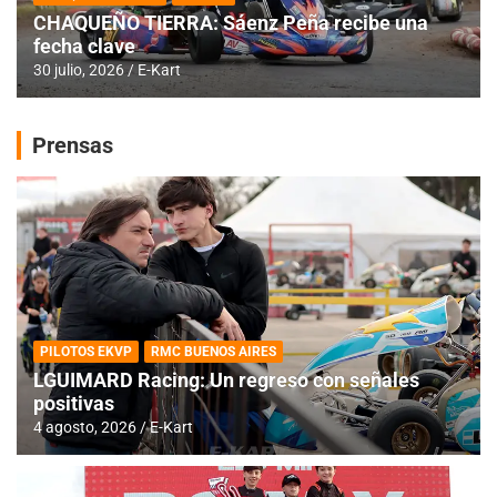
CHAQUEÑO TIERRA: Sáenz Peña recibe una
fecha clave
30 julio, 2026
E-Kart
Prensas
PILOTOS EKVP
RMC BUENOS AIRES
LGUIMARD Racing: Un regreso con señales
positivas
4 agosto, 2026
E-Kart