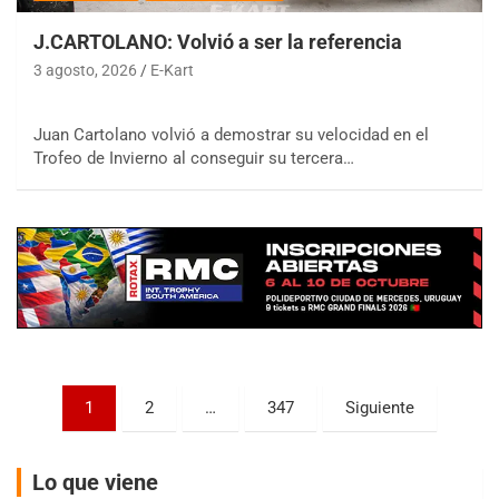
J.CARTOLANO: Volvió a ser la referencia
3 agosto, 2026
E-Kart
COBERTURA ESPECIAL DE E-KART.COM.AR
08/09-AGO
Juan Cartolano volvió a demostrar su velocidad en el
IAME SERIES ARGENTINA 6
Trofeo de Invierno al conseguir su tercera…
Ramiro Tot (Asfalto)
Baradero (Buenos Aires)
KDO - F6
Ciudad de Trenque Lauquen (Asfalto)
Trenque Lauquen (Buenos Aires)
ENTRERRIANO - F6 (POSTERGADA)
Parque de la Velocidad (Asfalto)
Villaguay (Entre Ríos)
VICTORIENSE - F7
Paginación
1
2
…
347
Siguiente
El Cerro (Tierra)
de
Victoria (Entre Ríos)
entradas
PATAGONICO - F6
Lo que viene
Moto Club Reginense (Tierra)