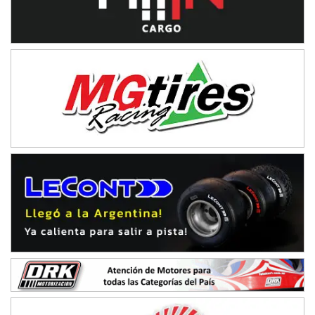
Ramiro Tot (Asfalto)
Baradero (Buenos Aires)
KDO - F6
Ciudad de Trenque Lauquen (Asfalto)
Trenque Lauquen (Buenos Aires)
ENTRERRIANO - F6 (POSTERGADA)
Parque de la Velocidad (Asfalto)
Villaguay (Entre Ríos)
VICTORIENSE - F7
El Cerro (Tierra)
Victoria (Entre Ríos)
PATAGONICO - F6
Moto Club Reginense (Tierra)
Gral. E. Godoy (Río Negro)
CSK - F7
Juventud Unida (Tierra)
Humboldt (Santa Fe)