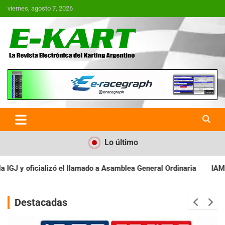
Saltar
viernes, agosto 7, 2026
al
contenido
E-Kart.com.ar | La Revista
Electrónica del Karting en
Argentina
Lo último
a General Ordinaria
IAME SERIES ARGENTINA: Baradero recibe l
Destacadas