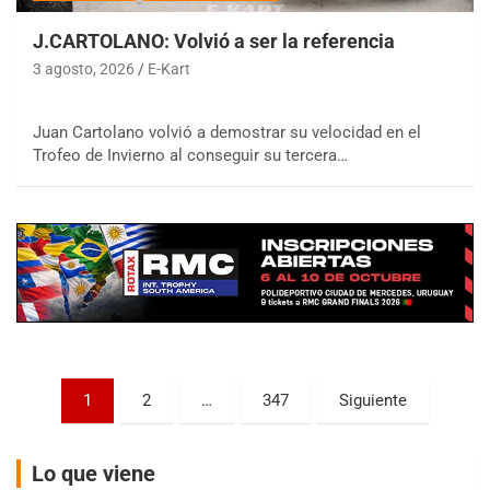
J.CARTOLANO: Volvió a ser la referencia
3 agosto, 2026
E-Kart
COBERTURA ESPECIAL DE E-KART.COM.AR
Juan Cartolano volvió a demostrar su velocidad en el
08/09-AGO
Trofeo de Invierno al conseguir su tercera…
IAME SERIES ARGENTINA 6
Ramiro Tot (Asfalto)
Baradero (Buenos Aires)
KDO - F6
Ciudad de Trenque Lauquen (Asfalto)
Trenque Lauquen (Buenos Aires)
ENTRERRIANO - F6 (POSTERGADA)
Parque de la Velocidad (Asfalto)
Villaguay (Entre Ríos)
Paginación
1
2
…
347
Siguiente
VICTORIENSE - F7
de
El Cerro (Tierra)
entradas
Victoria (Entre Ríos)
Lo que viene