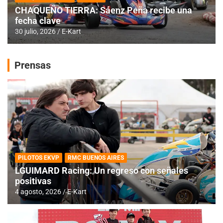
CHAQUEÑO TIERRA: Sáenz Peña recibe una
fecha clave
30 julio, 2026
E-Kart
Prensas
PILOTOS EKVP
RMC BUENOS AIRES
LGUIMARD Racing: Un regreso con señales
positivas
4 agosto, 2026
E-Kart