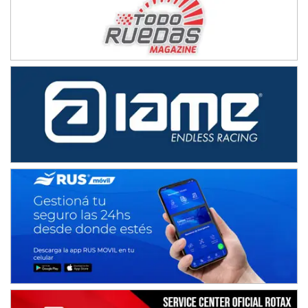
NORESTE SANTAFESINO - F6
Ciudad de Avellaneda (Asfalto)
Avellaneda (Santa Fe)
SUR SANTAFESINO - F4
José Samuel Sánchez (Tierra)
Rufino (Santa Fe)
TUCUMANO - F5
Juan Navarro (Asfalto)
El Timbó (Tucumán)