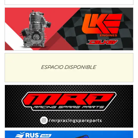
IAME SERIES ARGENTINA 6
Ramiro Tot (Asfalto)
Baradero (Buenos Aires)
KDO - F6
Ciudad de Trenque Lauquen (Asfalto)
Trenque Lauquen (Buenos Aires)
ENTRERRIANO - F6 (POSTERGADA)
Parque de la Velocidad (Asfalto)
Villaguay (Entre Ríos)
VICTORIENSE - F7
El Cerro (Tierra)
Victoria (Entre Ríos)
PATAGONICO - F6
Moto Club Reginense (Tierra)
Gral. E. Godoy (Río Negro)
CSK - F7
Juventud Unida (Tierra)
Humboldt (Santa Fe)