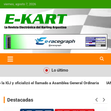
Saltar
viernes, agosto 7, 2026
al
contenido
E-Kart.com.ar | La Revista
Electrónica del Karting en
Argentina
Lo último
a Asamblea General Ordinaria
IAME SERIES ARGENTINA: Baradero 
Destacadas