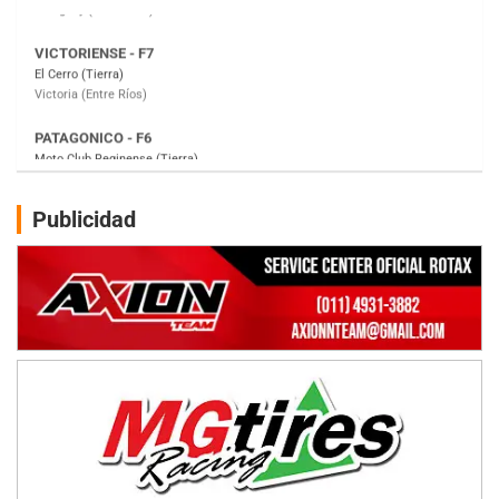
PATAGONICO - F6
Moto Club Reginense (Tierra)
Gral. E. Godoy (Río Negro)
CSK - F7
Juventud Unida (Tierra)
Humboldt (Santa Fe)
NORESTE SANTAFESINO - F6
Publicidad
Ciudad de Avellaneda (Asfalto)
Avellaneda (Santa Fe)
SUR SANTAFESINO - F4
José Samuel Sánchez (Tierra)
Rufino (Santa Fe)
TUCUMANO - F5
Juan Navarro (Asfalto)
El Timbó (Tucumán)
COBERTURA ESPECIAL DE E-KART.COM.AR
08/09-AGO