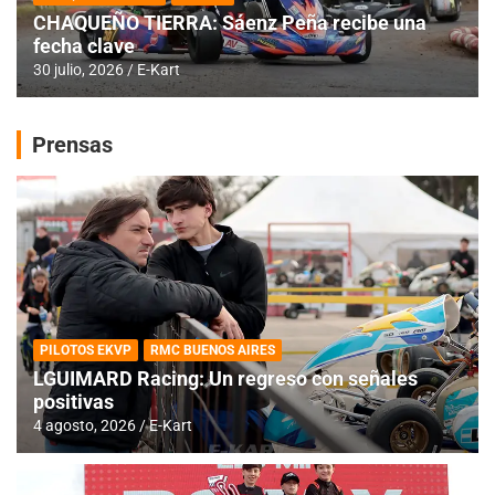
CHAQUEÑO TIERRA: Sáenz Peña recibe una
fecha clave
30 julio, 2026
E-Kart
Prensas
PILOTOS EKVP
RMC BUENOS AIRES
LGUIMARD Racing: Un regreso con señales
positivas
4 agosto, 2026
E-Kart