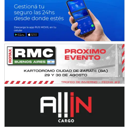
NORESTE SANTAFESINO - F6
Ciudad de Avellaneda (Asfalto)
Avellaneda (Santa Fe)
SUR SANTAFESINO - F4
José Samuel Sánchez (Tierra)
Rufino (Santa Fe)
TUCUMANO - F5
Juan Navarro (Asfalto)
El Timbó (Tucumán)