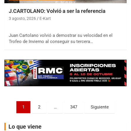
J.CARTOLANO: Volvió a ser la referencia
3 agosto, 2026
E-Kart
Juan Cartolano volvió a demostrar su velocidad en el
COBERTURA ESPECIAL DE E-KART.COM.AR
08/09-AGO
Trofeo de Invierno al conseguir su tercera…
IAME SERIES ARGENTINA 6
Ramiro Tot (Asfalto)
Baradero (Buenos Aires)
KDO - F6
Ciudad de Trenque Lauquen (Asfalto)
Trenque Lauquen (Buenos Aires)
ENTRERRIANO - F6 (POSTERGADA)
Parque de la Velocidad (Asfalto)
Paginación
1
2
…
347
Siguiente
Villaguay (Entre Ríos)
de
VICTORIENSE - F7
entradas
El Cerro (Tierra)
Lo que viene
Victoria (Entre Ríos)