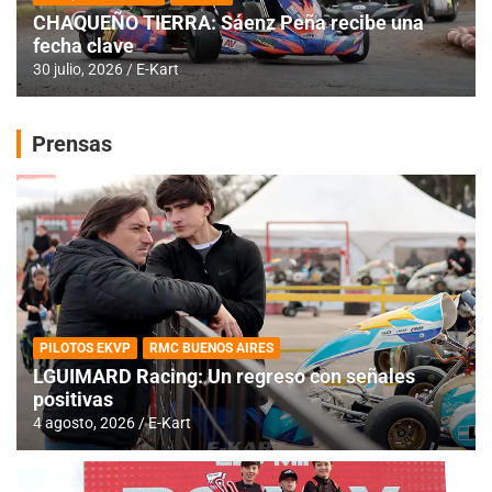
CHAQUEÑO TIERRA: Sáenz Peña recibe una
fecha clave
30 julio, 2026
E-Kart
Prensas
PILOTOS EKVP
RMC BUENOS AIRES
LGUIMARD Racing: Un regreso con señales
positivas
4 agosto, 2026
E-Kart