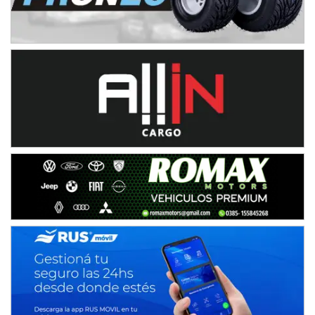
IAME SERIES ARGENTINA 6
Ramiro Tot (Asfalto)
Baradero (Buenos Aires)
KDO - F6
Ciudad de Trenque Lauquen (Asfalto)
Trenque Lauquen (Buenos Aires)
ENTRERRIANO - F6 (POSTERGADA)
Parque de la Velocidad (Asfalto)
Villaguay (Entre Ríos)
VICTORIENSE - F7
El Cerro (Tierra)
Victoria (Entre Ríos)
PATAGONICO - F6
Moto Club Reginense (Tierra)
Gral. E. Godoy (Río Negro)
CSK - F7
Juventud Unida (Tierra)
Humboldt (Santa Fe)