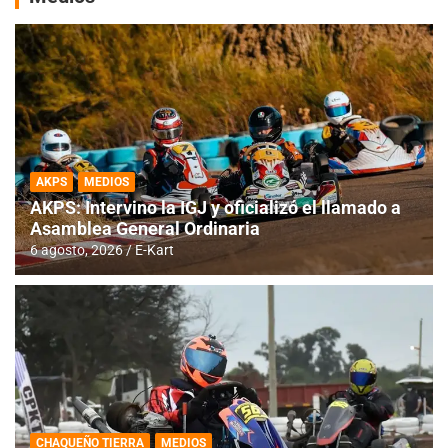
AKPS
MEDIOS
AKPS: Intervino la IGJ y oficializó el llamado a
Asamblea General Ordinaria
6 agosto, 2026
E-Kart
CHAQUEÑO TIERRA
MEDIOS