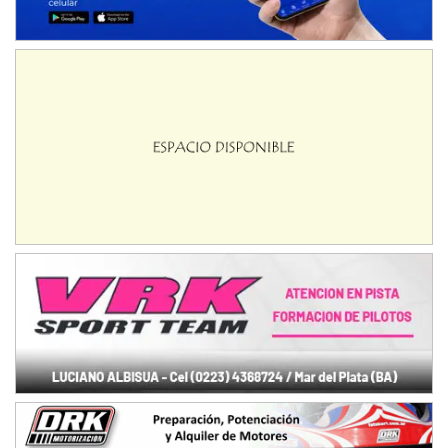
NORESTE SANTAFESINO - F6
Ciudad de Avellaneda (Asfalto)
Avellaneda (Santa Fe)
SUR SANTAFESINO - F4
José Samuel Sánchez (Tierra)
Rufino (Santa Fe)
TUCUMANO - F5
Juan Navarro (Asfalto)
El Timbó (Tucumán)