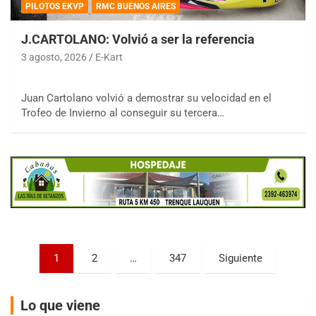
PILOTOS EKVP
RMC BUENOS AIRES
J.CARTOLANO: Volvió a ser la referencia
3 agosto, 2026
E-Kart
COBERTURA ESPECIAL DE E-KART.COM.AR
Juan Cartolano volvió a demostrar su velocidad en el
08/09-AGO
Trofeo de Invierno al conseguir su tercera…
IAME SERIES ARGENTINA 6
Ramiro Tot (Asfalto)
Baradero (Buenos Aires)
KDO - F6
Ciudad de Trenque Lauquen (Asfalto)
Trenque Lauquen (Buenos Aires)
ENTRERRIANO - F6 (POSTERGADA)
Parque de la Velocidad (Asfalto)
Paginación
Villaguay (Entre Ríos)
1
2
…
347
Siguiente
de
VICTORIENSE - F7
entradas
El Cerro (Tierra)
Lo que viene
Victoria (Entre Ríos)