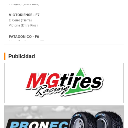
PATAGONICO - F6
Moto Club Reginense (Tierra)
Gral. E. Godoy (Río Negro)
CSK - F7
Juventud Unida (Tierra)
Humboldt (Santa Fe)
NORESTE SANTAFESINO - F6
Publicidad
Ciudad de Avellaneda (Asfalto)
Avellaneda (Santa Fe)
SUR SANTAFESINO - F4
José Samuel Sánchez (Tierra)
Rufino (Santa Fe)
TUCUMANO - F5
Juan Navarro (Asfalto)
El Timbó (Tucumán)
COBERTURA ESPECIAL DE E-KART.COM.AR
08/09-AGO