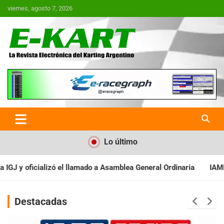
Saltar
viernes, agosto 7, 2026
al
contenido
E-Kart.com.ar | La Revista
Electrónica del Karting en
Argentina
Lo último
samblea General Ordinaria
IAME SERIES ARGENTINA: Baradero rec
Destacadas